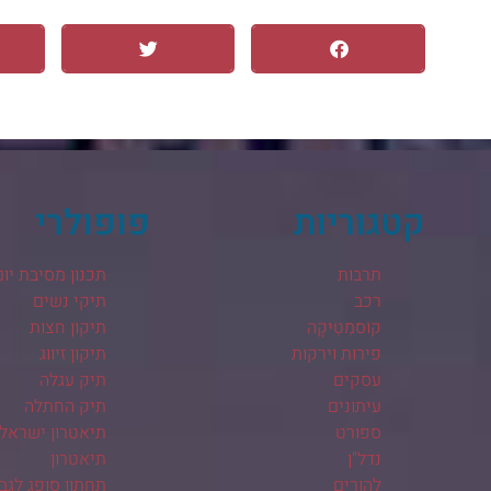
קטגוריות
פופולרי
תרבות
תכנון מסיבת יום
רכב
תיקי נשים
קוֹסמֵטִיקָה
תיקון חצות
פירות וירקות
תיקון זיווג
עסקים
תיק עגלה
עיתונים
תיק החתלה
ספורט
תיאטרון ישראלי
נדל"ן
תיאטרון
להורים
תחתון סופג לגב