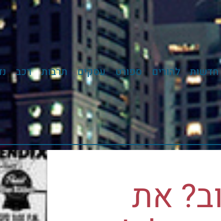
חדשות
להורים
ספורט
עסקים
תרבות
רכב
נד
ב? את