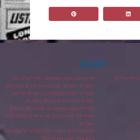
כתבות
 הולדת לילד
פריט חובה נצחי במלתחה: איך לשדרג את
הסטייל היומיומי עם חצאיות הדנים המובילות
המדריך המלא למהפכת ההימורים: כל מה
שצריך לדעת על סוכן 365 בישראל
הניידות היא המפתח: כך תבחרו את הפתרון
האידיאלי לשמירה על אורח חיים עצמאי בגיל
השלישי
מהפכת החיוך המהיר: איך תהליך שיקום הפה
ר
ביום אחד ישנה את חייכם?