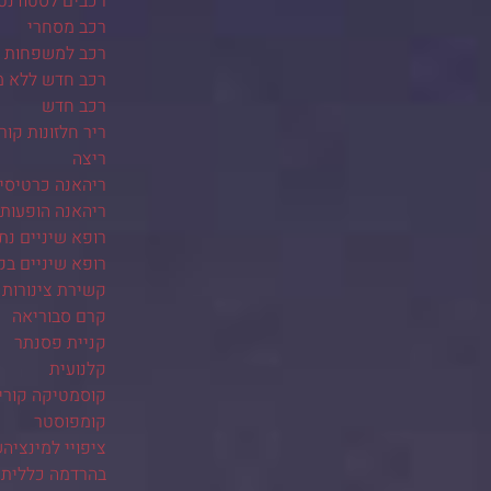
רכבים לסטודנט
רכב מסחרי
רכב למשפחות ב
רכב חדש ללא 
רכב חדש
ריר חלזונות קור
ריצה
ריהאנה כרטיסי
ריהאנה הופעות
רופא שיניים נת
רופא שיניים בק
קשירת צינורות 
קרם סבוריאה
קניית פסנתר
קלנועית
קוסמטיקה קורי
קומפוסטר
ציפויי למינציה
בהרדמה כללית