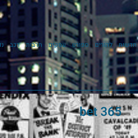
חדשות
להורים
ספורט
עסקים
תרבות
רכב
נד
bet 365