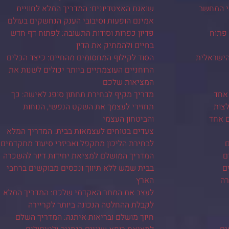
י המחשב
שואגת האצטדיונים: המדריך המלא לחוויית
אמינם הופעות וסיבובי הענק הנחשקים בעולם
 פתוח
פדיון כפרות וסודות התשובה: לפתוח דף חדש
בחיים ולהמתיק את הדין
ישראלית
הסוד לקילוף המחסומים מהחיים: כיצד הכלים
הרוחניים העוצמתיים ביותר יכולים לשנות את
המציאות שלכם
אחד
מדריך מקיף לבחירת תחתון סופג לאישה: כך
צות
תחזירי לעצמך את השקט הנפשי, הנוחות
ם אחד
והביטחון העצמי
צעדים בטוחים לעצמאות בבית: המדריך המלא
ם
לבחירת הליכון מתקפל ואביזרי סיעוד מתקדמים
ם
המדריך המושלם למציאת יחידות דיור להשכרה
ם
בבית שמש ללא תיווך ונכסים מבוקשים ברחבי
רה
הארץ
לעצב את המחר האקדמי שלכם: המדריך המלא
לקבלת ההחלטה הנכונה ביותר לקריירה
חיוך מושלם ובריאות איתנה: המדריך השלם