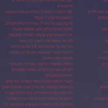
ים
למציאת רופא שיניים בנתניה ולטיפולים
מתקדמים
רוכות ילדים
7XL הפקדה: המדריך המלא והבטוח להטענת
מקדמה
החשבון שלכם ב-7 אקסל
זריקת צבע של סטייל: המדריך המלא לשילוב
יאני
חולצה טורקיז בלוק צנוע, אופנתי ומנצח
איך להשתזף מהר ובטוח: המדריך המקצועי
ם
למראה שחום וזוהר לאורך כל השנה
הפיקוח על הוויטמינים: איך שירות פירות
ניה
וירקות למשרדים משנה את חוויית העבודה
יסריה
ומקפיץ את התפוקה
זרע
החוויה החושית המלאה: המדריך המקצועי
לשילוב מערכות הקרנה, סאונד ואפקטים
לאירועים מנצחים
מעבר לניחוח המוכר: הסוד האמיתי של עולם
אנית
הניחוחות שמשנה את הדרך שבה תופסים אותך
המהפכה במטבח מתחילה כאן: כל מה שצריך
שיקום פה
לדעת על הזמנת ירקות חכמה בעידן המודרני
המדריך המלא לחוויית משתמש מתקדמת: כל