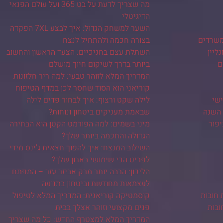
מה שצריך לדעת על בט 365 ועל עולם הפנאי
הדיגיטלי
השער למשחק הגדול: איך לבצע 7XL הפקדה
משרדים
בצורה חכמה ולהתחיל לנצח
ליין
השתלת עצם בחניכיים: הצעד הראשון והחשוב
ם
ביותר בדרך לשיקום חיוך מושלם
המדריך המלא לזוהר טבעי: למה ריר חלזונות
קוריאני הוא הסוד שחסר לכן במדף הטיפוח
שי
לילה שקט ורצוף: איך לבחור פדים לילה
 השנה
שבאמת מעניקים ביטחון ונוחות?
יפור
מיני בשמים: למה הפורמט הקטן הוא הבחירה
הגדולה והחכמה ביותר שלך?
השילוב המנצח: איך להפוך חצאית ג'ינס מידי
לפריט הכי שימושי בארון שלך?
הליכון: הרבה יותר מרק אביזר עזר – המפתח
לעצמאות מחודשת וביטחון בתנועה
 חובות
קוסמטיקה קוריאנית: המדריך המלא לטיפול
ובות
פנים מקצועי וזוהר אצלך בבית
המדריך המלא למצטרף החדש: כל מה שצריך