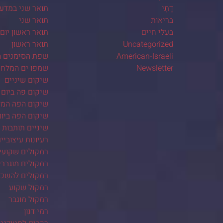
דָתִי
תואר שני במדע
בריאות
תואר שני
בעלי חיים
תואר ראשון יום
Uncategorized
תואר ראשון
American-Israeli
שפת הסימנים ה
Newsletter
שמפו ים המלח
שיקום שיניים
שיקום פה ביום 
שיקום הפה המל
שיקום הפה ביו
שיניים תותבות
רעיונות עיצוביי
רמקולים שקועי
רמקולים מוגברי
רמקולים להשכ
רמקול שקוע
רמקול מוגבר
רמי דנון