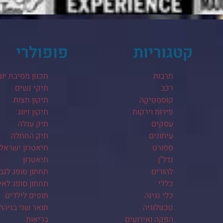
קטגוריות
פופולרי
תרבות
תכנון מסיבת יום
רכב
תיקי נשים
קוֹסמֵטִיקָה
תיקון חצות
פירות וירקות
תיקון זיווג
עסקים
תיק עגלה
עיתונים
תיק החתלה
ספורט
תיאטרון ישראלי
נדל"ן
תיאטרון
להורים
תחתון סופג לגב
כללי
תחתון סופג לא
כלי נגינה
תופים לילדים
טכנולוגיה
תואר שני בניהו
הפקה ואירועים
בריאות