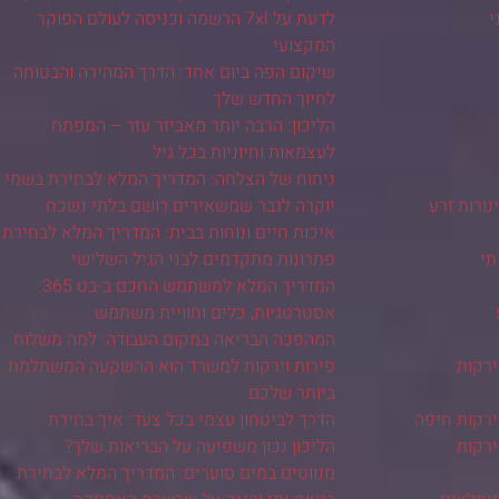
י
לדעת על 7xl הרשמה וכניסה לעולם הפוקר
המקצועי
שיקום הפה ביום אחד: הדרך המהירה והבטוחה
לחיוך החדש שלך
הליכון: הרבה יותר מאביזר עזר – המפתח
לעצמאות וחיוניות בכל גיל
ניחוח של הצלחה: המדריך המלא לבחירת בשמי
ורות זרע
יוקרה לגבר שמשאירים רושם בלתי נשכח
איכות חיים ונוחות בבית: המדריך המלא לבחירת
תי
פתרונות מתקדמים לבני הגיל השלישי
המדריך המלא למשתמש החכם ב-בט 365:
אסטרטגיות, כלים וחוויית משתמש
המהפכה הבריאה במקום העבודה: למה משלוח
ירקות
פירות וירקות למשרד הוא ההשקעה המשתלמת
ביותר שלכם
ירקות חיפה
הדרך לביטחון עצמי בכל צעד: איך בחירת
ירקות
הליכון נכון משפיעה על הבריאות שלך?
מנווטים במים סוערים: המדריך המלא לבחירת