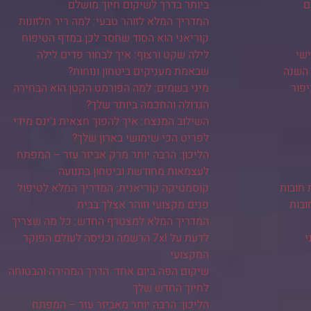
ם
ביותר בדרך לשיקום חיוך מושלם
המדריך המלא לזוהר טבעי: למה ריר חלזונות
קוריאני הוא הסוד שחסר לכן במדף הטיפוח
שי
לילה שקט ורצוף: איך לבחור פדים לילה
 השנה
שבאמת מעניקים ביטחון ונוחות?
יפור
מיני בשמים: למה הפורמט הקטן הוא הבחירה
הגדולה והחכמה ביותר שלך?
השילוב המנצח: איך להפוך חצאית ג'ינס מידי
לפריט הכי שימושי בארון שלך?
הליכון: הרבה יותר מרק אביזר עזר – המפתח
לעצמאות מחודשת וביטחון בתנועה
 חובות
קוסמטיקה קוריאנית: המדריך המלא לטיפול
ובות
פנים מקצועי וזוהר אצלך בבית
המדריך המלא למצטרף החדש: כל מה שצריך
י
לדעת על 7xl הרשמה וכניסה לעולם הפוקר
המקצועי
שיקום הפה ביום אחד: הדרך המהירה והבטוחה
לחיוך החדש שלך
הליכון: הרבה יותר מאביזר עזר – המפתח