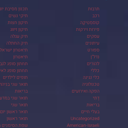
תרבות
תכנון מסיבת יום
רכב
תיקי נשים
קוֹסמֵטִיקָה
תיקון חצות
פירות וירקות
תיקון זיווג
עסקים
תיק עגלה
עיתונים
תיק החתלה
ספורט
תיאטרון ישראלי
נדל"ן
תיאטרון
להורים
תחתון סופג לגב
כללי
תחתון סופג לא
כלי נגינה
תופים לילדים
טכנולוגיה
תואר שני בניהו
הפקה ואירועים
בריאות
דָתִי
תואר שני במדע
בריאות
תואר שני
בעלי חיים
תואר ראשון יום
Uncategorized
תואר ראשון
American-Israeli
שפת הסימנים ה