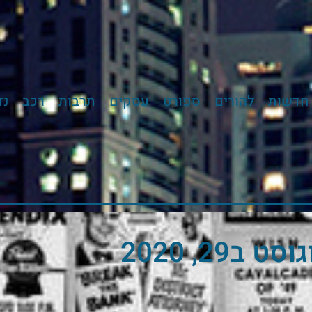
חדשות
להורים
ספורט
עסקים
תרבות
רכב
נד
סט ב29, 2020