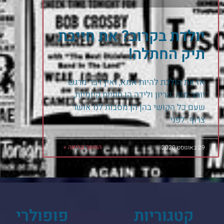
יולדת בקרוב? את חייבת
תיק החתלה!
אז את הולכת להיות אמא, ואין דבר מרגש
יותר מזה. הריון ולידה הן חוויות קיומיות,
שעם כל הקושי בהן הן מסבות לנו אושר
צרוף. לפני
המשך קריאה »
29 באוגוסט 2020
קטגוריות
פופולרי