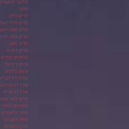
פילטר לאקווריו
פוקר
פדים לילה
פדים לגיל השלי
פדיון נפש ראש
פדיון נפש יום כ
פדיון נפש
פדיון כפרות
עיתונים חרדים
עיתון דיגיטלי
עיצוב בלונים
עורכי דין לגביית
עורך דין גביית ח
עורך דין גבייה
סרום לעור שומנ
סיטרואן ג'מפי
סופר קלאסיקו
סופר לחברות
סוכן הימורים