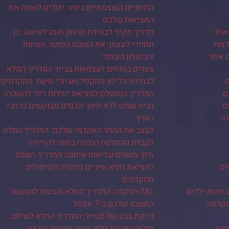
הרוחניים העוצמתיים ביותר יכולים לשנות את
המציאות שלכם
אחד
מדריך מקיף לבחירת תחתון סופג לאישה: כך
צות
תחזירי לעצמך את השקט הנפשי, הנוחות
ם אחד
והביטחון העצמי
צעדים בטוחים לעצמאות בבית: המדריך המלא
ם
לבחירת הליכון מתקפל ואביזרי סיעוד מתקדמים
ם
המדריך המושלם למציאת יחידות דיור להשכרה
ם
בבית שמש ללא תיווך ונכסים מבוקשים ברחבי
רה
הארץ
לעצב את המחר האקדמי שלכם: המדריך המלא
לקבלת ההחלטה הנכונה ביותר לקריירה
חיוך מושלם ובריאות איתנה: המדריך השלם
ים
למציאת רופא שיניים בנתניה ולטיפולים
מתקדמים
רוכות ילדים
7XL הפקדה: המדריך המלא והבטוח להטענת
מקדמה
החשבון שלכם ב-7 אקסל
זריקת צבע של סטייל: המדריך המלא לשילוב
יאני
חולצה טורקיז בלוק צנוע, אופנתי ומנצח