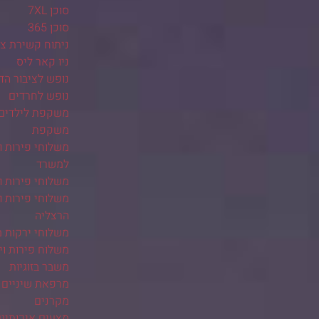
סוכן 7XL
סוכן 365
ניתוח קשירת צינ
ניו קאר ליס
נופש לציבור הד
נופש לחרדים
משקפת לילדים
משקפת
משלוחי פירות ו
למשרד
משלוחי פירות ו
משלוחי פירות ו
הרצליה
משלוחי ירקות 
משלוח פירות ו
משבר בזוגיות
מרפאת שיניים 
מקרנים
מצעים איכותיי