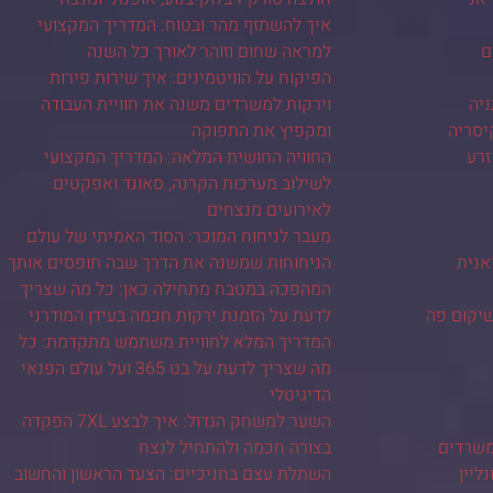
איך להשתזף מהר ובטוח: המדריך המקצועי
ם
למראה שחום וזוהר לאורך כל השנה
הפיקוח על הוויטמינים: איך שירות פירות
ניה
וירקות למשרדים משנה את חוויית העבודה
יסריה
ומקפיץ את התפוקה
זרע
החוויה החושית המלאה: המדריך המקצועי
לשילוב מערכות הקרנה, סאונד ואפקטים
לאירועים מנצחים
מעבר לניחוח המוכר: הסוד האמיתי של עולם
אנית
הניחוחות שמשנה את הדרך שבה תופסים אותך
המהפכה במטבח מתחילה כאן: כל מה שצריך
שיקום פה
לדעת על הזמנת ירקות חכמה בעידן המודרני
המדריך המלא לחוויית משתמש מתקדמת: כל
מה שצריך לדעת על בט 365 ועל עולם הפנאי
הדיגיטלי
השער למשחק הגדול: איך לבצע 7XL הפקדה
משרדים
בצורה חכמה ולהתחיל לנצח
ליין
השתלת עצם בחניכיים: הצעד הראשון והחשוב