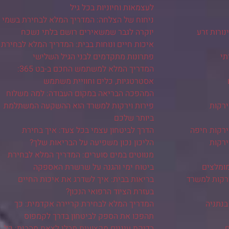
לעצמאות וחיוניות בכל גיל
ניחוח של הצלחה: המדריך המלא לבחירת בשמי
ורות זרע
יוקרה לגבר שמשאירים רושם בלתי נשכח
איכות חיים ונוחות בבית: המדריך המלא לבחירת
תי
פתרונות מתקדמים לבני הגיל השלישי
המדריך המלא למשתמש החכם ב-בט 365:
אסטרטגיות, כלים וחוויית משתמש
המהפכה הבריאה במקום העבודה: למה משלוח
ירקות
פירות וירקות למשרד הוא ההשקעה המשתלמת
ביותר שלכם
ירקות חיפה
הדרך לביטחון עצמי בכל צעד: איך בחירת
ירקות
הליכון נכון משפיעה על הבריאות שלך?
מנווטים במים סוערים: המדריך המלא לבחירת
מומלצים
ביטוח ימי והגנה על שרשרת האספקה
ירקות למשרד
בריאות בבית: איך לשדרג את איכות החיים
בעזרת הציוד הרפואי הנכון?
בנתניה
המדריך המלא לבחירת קריירה אקדמית: כך
תהפכו את הספק לביטחון בדרך לקמפוס
ם
בדיקת עיניים מקצועית מבלי לצאת מהבית: כל