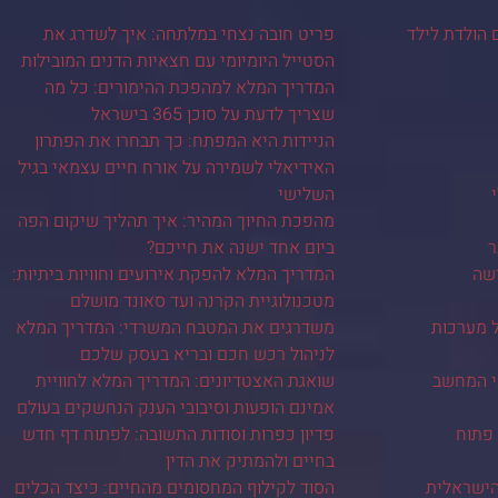
 הולדת לילד
פריט חובה נצחי במלתחה: איך לשדרג את
הסטייל היומיומי עם חצאיות הדנים המובילות
המדריך המלא למהפכת ההימורים: כל מה
שצריך לדעת על סוכן 365 בישראל
הניידות היא המפתח: כך תבחרו את הפתרון
האידיאלי לשמירה על אורח חיים עצמאי בגיל
השלישי
מהפכת החיוך המהיר: איך תהליך שיקום הפה
ר
ביום אחד ישנה את חייכם?
ישה
המדריך המלא להפקת אירועים וחוויות ביתיות:
מטכנולוגיית הקרנה ועד סאונד מושלם
ל מערכות
משדרגים את המטבח המשרדי: המדריך המלא
לניהול רכש חכם ובריא בעסק שלכם
י המחשב
שואגת האצטדיונים: המדריך המלא לחוויית
אמינם הופעות וסיבובי הענק הנחשקים בעולם
 פתוח
פדיון כפרות וסודות התשובה: לפתוח דף חדש
בחיים ולהמתיק את הדין
ישראלית
הסוד לקילוף המחסומים מהחיים: כיצד הכלים