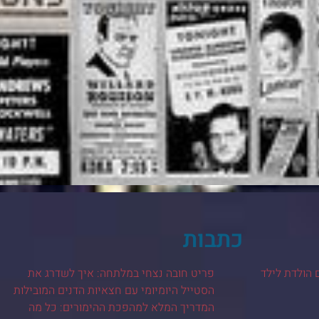
כתבות
 הולדת לילד
פריט חובה נצחי במלתחה: איך לשדרג את
הסטייל היומיומי עם חצאיות הדנים המובילות
המדריך המלא למהפכת ההימורים: כל מה