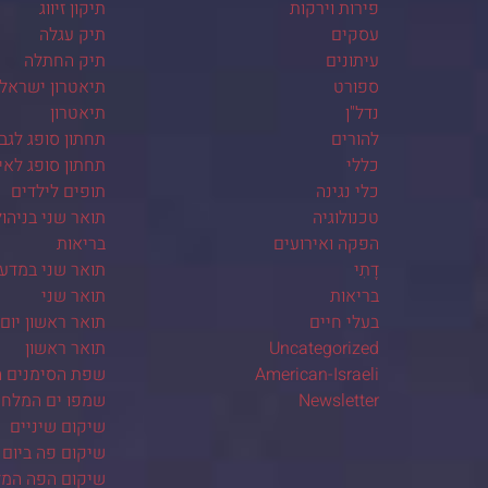
פירות וירקות
תיקון זיווג
עסקים
תיק עגלה
עיתונים
תיק החתלה
ספורט
תיאטרון ישראלי
נדל"ן
תיאטרון
להורים
תחתון סופג לגב
כללי
תחתון סופג לא
כלי נגינה
תופים לילדים
טכנולוגיה
תואר שני בניהו
הפקה ואירועים
בריאות
דָתִי
תואר שני במדע
בריאות
תואר שני
בעלי חיים
תואר ראשון יום
Uncategorized
תואר ראשון
American-Israeli
שפת הסימנים ה
Newsletter
שמפו ים המלח
שיקום שיניים
שיקום פה ביום 
שיקום הפה המל