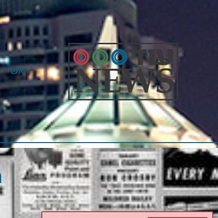
ראשי
מ