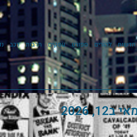
חדשות
להורים
ספורט
עסקים
תרבות
רכב
נד
אי ב12, 2026