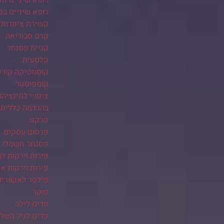
רופא שיניים נת
רופא שיניים בק
קשירת צינורות 
קרם סבוריאה
קניית פסנתר
קלנועית
קוסמטיקה קורי
קומפוסטר
ציפויי למינציה
בהרדמה כללית
פרקט
פרסום עסקים
פסנתר חשמלי
פירות וירקות ל
פירות וירקות אונ
פילטר לאקווריו
פוקר
פדים לילה
פדים לגיל השלי