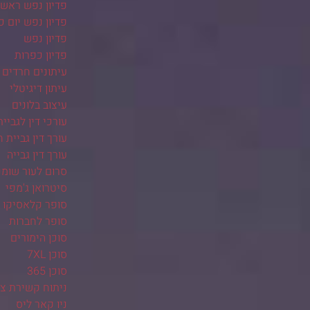
פדיון נפש ראש
פדיון נפש יום כ
פדיון נפש
פדיון כפרות
עיתונים חרדים
עיתון דיגיטלי
עיצוב בלונים
עורכי דין לגביית
עורך דין גביית ח
עורך דין גבייה
סרום לעור שומנ
סיטרואן ג'מפי
סופר קלאסיקו
סופר לחברות
סוכן הימורים
סוכן 7XL
סוכן 365
ניתוח קשירת צינ
ניו קאר ליס