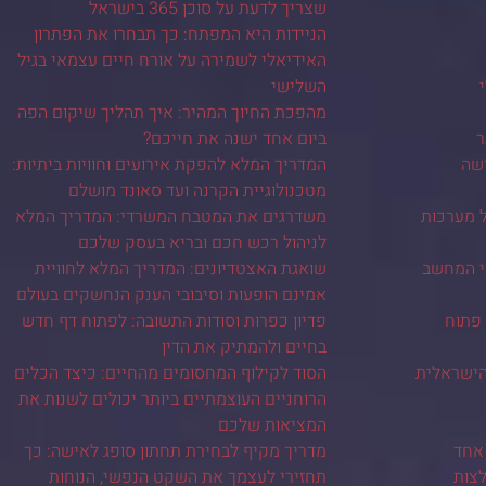
שצריך לדעת על סוכן 365 בישראל
הניידות היא המפתח: כך תבחרו את הפתרון
האידיאלי לשמירה על אורח חיים עצמאי בגיל
השלישי
מהפכת החיוך המהיר: איך תהליך שיקום הפה
ר
ביום אחד ישנה את חייכם?
ישה
המדריך המלא להפקת אירועים וחוויות ביתיות:
מטכנולוגיית הקרנה ועד סאונד מושלם
ל מערכות
משדרגים את המטבח המשרדי: המדריך המלא
לניהול רכש חכם ובריא בעסק שלכם
י המחשב
שואגת האצטדיונים: המדריך המלא לחוויית
אמינם הופעות וסיבובי הענק הנחשקים בעולם
 פתוח
פדיון כפרות וסודות התשובה: לפתוח דף חדש
בחיים ולהמתיק את הדין
ישראלית
הסוד לקילוף המחסומים מהחיים: כיצד הכלים
הרוחניים העוצמתיים ביותר יכולים לשנות את
המציאות שלכם
אחד
מדריך מקיף לבחירת תחתון סופג לאישה: כך
צות
תחזירי לעצמך את השקט הנפשי, הנוחות