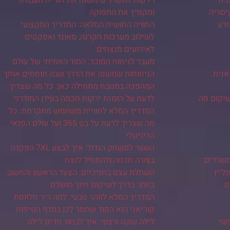
ניה
וירקות למשרדים משנה את חוויית העבודה
יסריה
ומקפיץ את התפוקה
זרע
החוויה החושית המלאה: המדריך המקצועי
לשילוב מערכות הקרנה, סאונד ואפקטים
לאירועים מנצחים
מעבר לניחוח המוכר: הסוד האמיתי של עולם
אנית
הניחוחות שמשנה את הדרך שבה תופסים אותך
המהפכה במטבח מתחילה כאן: כל מה שצריך
שיקום פה
לדעת על הזמנת ירקות חכמה בעידן המודרני
המדריך המלא לחוויית משתמש מתקדמת: כל
מה שצריך לדעת על בט 365 ועל עולם הפנאי
הדיגיטלי
השער למשחק הגדול: איך לבצע 7XL הפקדה
משרדים
בצורה חכמה ולהתחיל לנצח
ליין
השתלת עצם בחניכיים: הצעד הראשון והחשוב
ם
ביותר בדרך לשיקום חיוך מושלם
המדריך המלא לזוהר טבעי: למה ריר חלזונות
קוריאני הוא הסוד שחסר לכן במדף הטיפוח
שי
לילה שקט ורצוף: איך לבחור פדים לילה