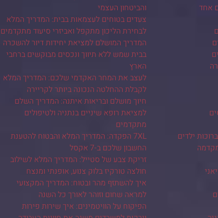
ם אחד
והביטחון העצמי
צעדים בטוחים לעצמאות בבית: המדריך המלא
ם
לבחירת הליכון מתקפל ואביזרי סיעוד מתקדמים
ם
המדריך המושלם למציאת יחידות דיור להשכרה
ם
בבית שמש ללא תיווך ונכסים מבוקשים ברחבי
רה
הארץ
לעצב את המחר האקדמי שלכם: המדריך המלא
לקבלת ההחלטה הנכונה ביותר לקריירה
חיוך מושלם ובריאות איתנה: המדריך השלם
ים
למציאת רופא שיניים בנתניה ולטיפולים
מתקדמים
רוכות ילדים
7XL הפקדה: המדריך המלא והבטוח להטענת
מקדמה
החשבון שלכם ב-7 אקסל
זריקת צבע של סטייל: המדריך המלא לשילוב
יאני
חולצה טורקיז בלוק צנוע, אופנתי ומנצח
איך להשתזף מהר ובטוח: המדריך המקצועי
ם
למראה שחום וזוהר לאורך כל השנה
הפיקוח על הוויטמינים: איך שירות פירות