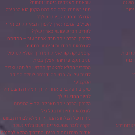
 השנה
שבאמת מעניקים ביטחון ונוחות?
יפור
מיני בשמים: למה הפורמט הקטן הוא הבחירה
הגדולה והחכמה ביותר שלך?
השילוב המנצח: איך להפוך חצאית ג'ינס מידי
לפריט הכי שימושי בארון שלך?
הליכון: הרבה יותר מרק אביזר עזר – המפתח
לעצמאות מחודשת וביטחון בתנועה
 חובות
קוסמטיקה קוריאנית: המדריך המלא לטיפול
ובות
פנים מקצועי וזוהר אצלך בבית
המדריך המלא למצטרף החדש: כל מה שצריך
י
לדעת על 7xl הרשמה וכניסה לעולם הפוקר
המקצועי
שיקום הפה ביום אחד: הדרך המהירה והבטוחה
לחיוך החדש שלך
הליכון: הרבה יותר מאביזר עזר – המפתח
לעצמאות וחיוניות בכל גיל
ניחוח של הצלחה: המדריך המלא לבחירת בשמי
ורות זרע
יוקרה לגבר שמשאירים רושם בלתי נשכח
איכות חיים ונוחות בבית: המדריך המלא לבחירת