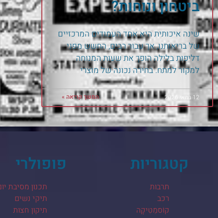
ביטחון ונוחות?
שינה איכותית היא אחד העמודים המרכזיים
של בריאותנו, אך עבור רבים, החשש מפני
דליפות בלילה הופך את שעות המנוחה
למקור למתח. בחירה נכונה של מוצרי
המשך קריאה »
12 במאי 2026
קטגוריות
פופולרי
תרבות
תכנון מסיבת יום
רכב
תיקי נשים
קוֹסמֵטִיקָה
תיקון חצות