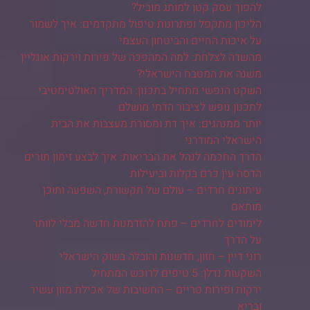
להפוך עסק קטן למותג מוביל?
הליכון מתקפל ופתרונות טיפול מתקדמים: איך לשמור
על איכות החיים והביטחון העצמי
מהשדה לצלחת: למה המהפכה של פירות וירקות אונליין
משנה את המטבח הישראלי?
השקט הנפשי מתחיל בתכנון: המדריך האולטימטיבי
לתכנון נופש לציבור הדתי מושלם
יותר ממנהגים: איך דת ומסורת מעצבות את הבית
הישראלי המודרני
הדרך החכמה לנהל את הבריאות: איך לבצע זימון תורים
הדסה עין כרם בקלות וביעילות
עיתונים חרדים – עולם של תקשורת, השפעה ותוכן
מותאם
לימודים לחרדים – פתח להזדמנות חדשה מבלי לוותר
על הדרך
רוני דיין – חזון, חדשנות והובלה בשוק הישראלי
השקעות נדלן: 5 טיפים לרוכש המתחיל
ירקות ופירות טריים – החשיבות של אכילת מזון עשיר
ובריא