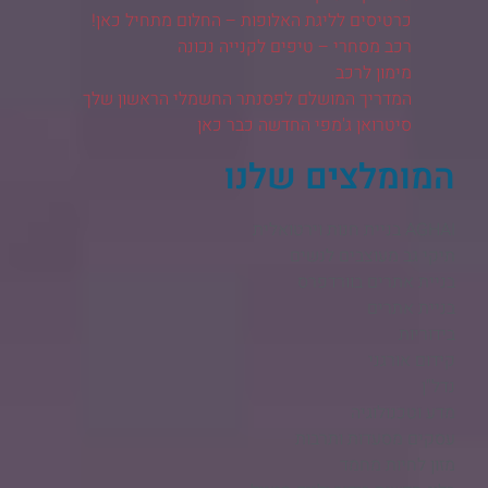
כרטיסים לליגת האלופות – החלום מתחיל כאן!
רכב מסחרי – טיפים לקנייה נכונה
מימון לרכב
המדריך המושלם לפסנתר החשמלי הראשון שלך
סיטרואן ג'מפי החדשה כבר כאן
המומלצים שלנו
AGHAI בניית חנות וירטואלית​
תיקי גב מעוצבים לנשים
בניית אתרים בוורדפרס
בניית אתרים
בידוריות
קידום אורגני
נדל"ן
מדע וטכנולוגיה
עסקים מסעדות ותרבות
מזון לחיות מחמד