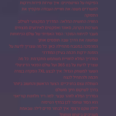
הפיקוח על הוויטמינים: איך שירות פירות וירקות
למשרדים משנה את חוויית העבודה ומקפיץ את
התפוקה
החוויה החושית המלאה: המדריך המקצועי לשילוב
מערכות הקרנה, סאונד ואפקטים לאירועים מנצחים
מעבר לניחוח המוכר: הסוד האמיתי של עולם הניחוחות
שמשנה את הדרך שבה תופסים אותך
המהפכה במטבח מתחילה כאן: כל מה שצריך לדעת על
הזמנת ירקות חכמה בעידן המודרני
המדריך המלא לחוויית משתמש מתקדמת: כל מה
שצריך לדעת על בט 365 ועל עולם הפנאי הדיגיטלי
השער למשחק הגדול: איך לבצע 7XL הפקדה בצורה
חכמה ולהתחיל לנצח
השתלת עצם בחניכיים: הצעד הראשון והחשוב ביותר
בדרך לשיקום חיוך מושלם
המדריך המלא לזוהר טבעי: למה ריר חלזונות קוריאני
הוא הסוד שחסר לכן במדף הטיפוח
לילה שקט ורצוף: איך לבחור פדים לילה שבאמת
מעניקים ביטחון ונוחות?