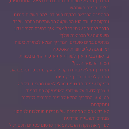
המדריך המלא למשתמש החכם ב-בט 365: אסטרטגיות,
כלים וחוויית משתמש
המהפכה הבריאה במקום העבודה: למה משלוח פירות
וירקות למשרד הוא ההשקעה המשתלמת ביותר שלכם
הדרך לביטחון עצמי בכל צעד: איך בחירת הליכון נכון
משפיעה על הבריאות שלך?
מנווטים במים סוערים: המדריך המלא לבחירת ביטוח
ימי והגנה על שרשרת האספקה
בריאות בבית: איך לשדרג את איכות החיים בעזרת
הציוד הרפואי הנכון?
המדריך המלא לבחירת קריירה אקדמית: כך תהפכו את
הספק לביטחון בדרך לקמפוס
בדיקת עיניים מקצועית מבלי לצאת מהבית: כל מה
שצריך לדעת על שירותי האופטיקה המודרניים
בט 365: המדריך המלא לחוויית הימורים גלובלית
ומתקדמת
לא רק אחסון: המהפכה של מכולות מומלצות לאחסון,
מגורים ותעשייה מודרנית
לפרוץ את תקרת הזכוכית: איך פרסום עסקים חכם יכול