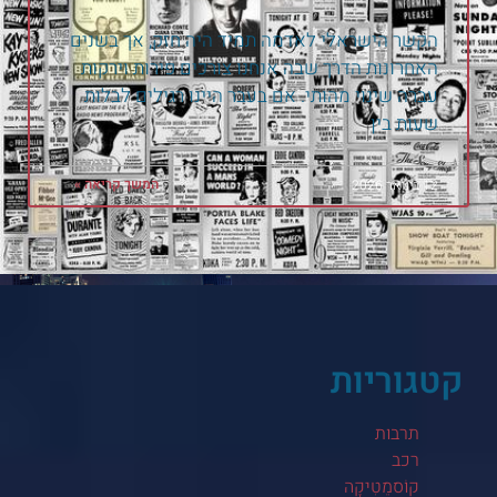
הקשר הישראלי לאדמה תמיד היה חזק, אך בשנים
האחרונות הדרך שבה אנחנו צורכים פירות וירקות
עברה שינוי מהותי. אם בעבר היינו רגילים לבלות
שעות בין
המשך קריאה »
12 בינואר 2026
קטגוריות
תרבות
רכב
קוֹסמֵטִיקָה