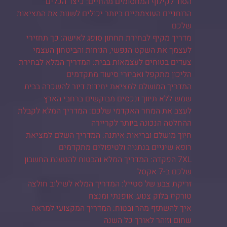
הסוד לקילוף המחסומים מהחיים: כיצד הכלים
הרוחניים העוצמתיים ביותר יכולים לשנות את המציאות
שלכם
מדריך מקיף לבחירת תחתון סופג לאישה: כך תחזירי
לעצמך את השקט הנפשי, הנוחות והביטחון העצמי
צעדים בטוחים לעצמאות בבית: המדריך המלא לבחירת
הליכון מתקפל ואביזרי סיעוד מתקדמים
המדריך המושלם למציאת יחידות דיור להשכרה בבית
שמש ללא תיווך ונכסים מבוקשים ברחבי הארץ
לעצב את המחר האקדמי שלכם: המדריך המלא לקבלת
ההחלטה הנכונה ביותר לקריירה
חיוך מושלם ובריאות איתנה: המדריך השלם למציאת
רופא שיניים בנתניה ולטיפולים מתקדמים
7XL הפקדה: המדריך המלא והבטוח להטענת החשבון
שלכם ב-7 אקסל
זריקת צבע של סטייל: המדריך המלא לשילוב חולצה
טורקיז בלוק צנוע, אופנתי ומנצח
איך להשתזף מהר ובטוח: המדריך המקצועי למראה
שחום וזוהר לאורך כל השנה