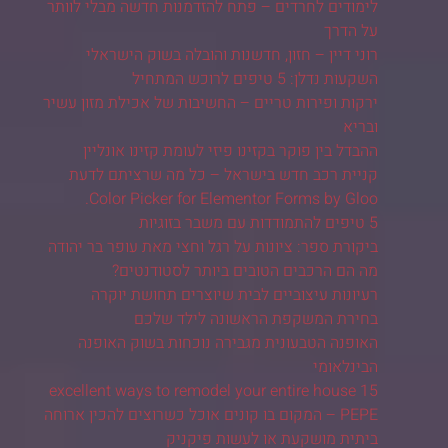
לימודים לחרדים – פתח להזדמנות חדשה מבלי לוותר
על הדרך
רוני דיין – חזון, חדשנות והובלה בשוק הישראלי
השקעות נדלן: 5 טיפים לרוכש המתחיל
ירקות ופירות טריים – החשיבות של אכילת מזון עשיר
ובריא
ההבדל בין פוקר בקזינו פיזי לעומת קזינו אונליין
קניית רכב חדש בישראל – כל מה שרציתם לדעת
Color Picker for Elementor Forms by Gloo.
5 טיפים להתמודדות עם משבר בזוגיות
ביקורת ספר: ציונות על רגל וחצי מאת עופר בר יהודה
מה הם הרכבים הטובים ביותר לסטודנטים?
רעיונות עיצוביים לבית שיוצרים תחושת יוקרה
בחירת המשקפת הראשונה לילד שלכם
האופנה הטבעונית מגבירה נוכחות בשוק האופנה
הבינלאומי
15 excellent ways to remodel your entire house
PEPE – המקום בו קונים אוכל כשרוצים להכין ארוחה
ביתית מושקעת או לעשות פיקניק