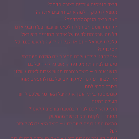
כיצד מגייסים עובדים בצורה חכמה?
מנשא לתינוק – למה אתם חייבים את זה ?
האם ריצה מזיקה לברכיים?
יתרונות שמפו ים המלח לשימוש עבור בע"ח ובני אדם
כל מה שרציתם לדעת על איתור מחוננים בישראל
כלכלת ישראל – נס או הצלחה ידועה מראש כנגד כל
הסיכויים?
איך לתכנן לילד שלכם מסיבת יום הולדת מיוחדת?
טיפים לבחירת המכונית הראשונה לילד שלכם
מגשי אירוח – כיצד בוחרים מגשי אירוח לאירוע שלנו
איך לבחור פילטר לאקווריום שלכם ולהתאים אותו
בצורה המושלמת
קומפוסטר ביתי הופך את הזבל האורגני שלכם לדשן
מעולה בחינם
מתי כדאי לכם לבחור במטבח בעיצוב קלאסי?
תפוחי – לקנות ירקות ישר מהמשק
חמאת גוף טבעית לעור יבש – כיצד היא יכולה לעזור
לנו?
ניתוח קשירת צינורות הזרע – האם משתלם לכם לעבור