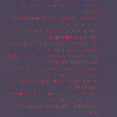
בט 365: המדריך המלא לחוויית הימורים גלובלית
ומתקדמת
לא רק אחסון: המהפכה של מכולות מומלצות לאחסון,
מגורים ותעשייה מודרנית
לפרוץ את תקרת הזכוכית: איך פרסום עסקים חכם יכול
להפוך עסק קטן למותג מוביל?
הליכון מתקפל ופתרונות טיפול מתקדמים: איך לשמור
על איכות החיים והביטחון העצמי
מהשדה לצלחת: למה המהפכה של פירות וירקות אונליין
משנה את המטבח הישראלי?
השקט הנפשי מתחיל בתכנון: המדריך האולטימטיבי
לתכנון נופש לציבור הדתי מושלם
יותר ממנהגים: איך דת ומסורת מעצבות את הבית
הישראלי המודרני
הדרך החכמה לנהל את הבריאות: איך לבצע זימון תורים
הדסה עין כרם בקלות וביעילות
עיתונים חרדים – עולם של תקשורת, השפעה ותוכן
מותאם