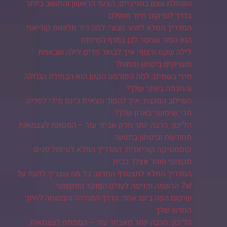
השתלת עצם בחניכיים: הצעד הראשון והחשוב ביותר
בדרך לשיקום חיוך מושלם
המדריך המלא לזוהר טבעי: למה ריר חלזונות קוריאני
הוא הסוד שחסר לכן במדף הטיפוח
לילה שקט ורצוף: איך לבחור פדים לילה שבאמת
מעניקים ביטחון ונוחות?
מיני בשמים: למה הפורמט הקטן הוא הבחירה הגדולה
והחכמה ביותר שלך?
השילוב המנצח: איך להפוך חצאית ג'ינס מידי לפריט
הכי שימושי בארון שלך?
הליכון: הרבה יותר מרק אביזר עזר – המפתח לעצמאות
מחודשת וביטחון בתנועה
קוסמטיקה קוריאנית: המדריך המלא לטיפול פנים
מקצועי וזוהר אצלך בבית
המדריך המלא למצטרף החדש: כל מה שצריך לדעת על
7xl הרשמה וכניסה לעולם הפוקר המקצועי
שיקום הפה ביום אחד: הדרך המהירה והבטוחה לחיוך
החדש שלך
הליכון: הרבה יותר מאביזר עזר – המפתח לעצמאות