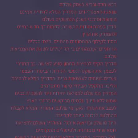
רכש חכם ובריא בעסק שלכם
שואגת האצטדיונים: המדריך המלא לחוויית אמינם
הופעות וסיבובי הענק הנחשקים בעולם
פדיון כפרות וסודות התשובה: לפתוח דף חדש בחיים
ולהמתיק את הדין
הסוד לקילוף המחסומים מהחיים: כיצד הכלים
הרוחניים העוצמתיים ביותר יכולים לשנות את המציאות
שלכם
מדריך מקיף לבחירת תחתון סופג לאישה: כך תחזירי
לעצמך את השקט הנפשי, הנוחות והביטחון העצמי
צעדים בטוחים לעצמאות בבית: המדריך המלא לבחירת
הליכון מתקפל ואביזרי סיעוד מתקדמים
המדריך המושלם למציאת יחידות דיור להשכרה בבית
שמש ללא תיווך ונכסים מבוקשים ברחבי הארץ
לעצב את המחר האקדמי שלכם: המדריך המלא לקבלת
ההחלטה הנכונה ביותר לקריירה
חיוך מושלם ובריאות איתנה: המדריך השלם למציאת
רופא שיניים בנתניה ולטיפולים מתקדמים
7XL הפקדה: המדריך המלא והבטוח להטענת החשבון