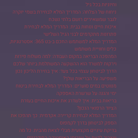
וחיוניות בכל גיל
ניחוח של הצלחה: המדריך המלא לבחירת בשמי יוקרה
לגבר שמשאירים רושם בלתי נשכח
איכות חיים ונוחות בבית: המדריך המלא לבחירת
פתרונות מתקדמים לבני הגיל השלישי
המדריך המלא למשתמש החכם ב-בט 365: אסטרטגיות,
כלים וחוויית משתמש
המהפכה הבריאה במקום העבודה: למה משלוח פירות
וירקות למשרד הוא ההשקעה המשתלמת ביותר שלכם
הדרך לביטחון עצמי בכל צעד: איך בחירת הליכון נכון
משפיעה על הבריאות שלך?
מנווטים במים סוערים: המדריך המלא לבחירת ביטוח
ימי והגנה על שרשרת האספקה
בריאות בבית: איך לשדרג את איכות החיים בעזרת
הציוד הרפואי הנכון?
המדריך המלא לבחירת קריירה אקדמית: כך תהפכו את
הספק לביטחון בדרך לקמפוס
בדיקת עיניים מקצועית מבלי לצאת מהבית: כל מה
שצריך לדעת על שירותי האופטיקה המודרניים