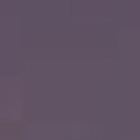
קידום אורגני
נדל"ן
מדע וטכנולוגיה
עסקים מסעדות ותרבות
מזון לחיות מחמד
בלוג חדשות בידור ולייף סטייל
אוכל לכלבים
מימון רכב
ליסינג מימוני
מגזין רכב
קניית רכב חדש
חדשות בזמן אמת
עולם הספורט
לייף סטייל והמלצות
אופנועים ורכבים
מגזין על גלגלים
בלוג מוטורי
מוטוריקה וספורט אתגרי
עורכי דין, דיני מחשבים ואינטרנט