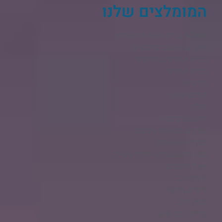
המומלצים שלנו
AGHAI בניית חנות וירטואלית​
תיקי גב מעוצבים לנשים
בניית אתרים בוורדפרס
בניית אתרים
בידוריות
קידום אורגני
נדל"ן
מדע וטכנולוגיה
עסקים מסעדות ותרבות
מזון לחיות מחמד
בלוג חדשות בידור ולייף סטייל
אוכל לכלבים
מימון רכב
ליסינג מימוני
מגזין רכב
קניית רכב חדש