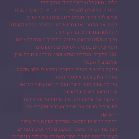
הליכון מתקפל ואביזרי סיעוד מתקדמים
המדריך המושלם למציאת יחידות דיור להשכרה בבית
שמש ללא תיווך ונכסים מבוקשים ברחבי הארץ
לעצב את המחר האקדמי שלכם: המדריך המלא לקבלת
ההחלטה הנכונה ביותר לקריירה
חיוך מושלם ובריאות איתנה: המדריך השלם למציאת
רופא שיניים בנתניה ולטיפולים מתקדמים
7XL הפקדה: המדריך המלא והבטוח להטענת החשבון
שלכם ב-7 אקסל
זריקת צבע של סטייל: המדריך המלא לשילוב חולצה
טורקיז בלוק צנוע, אופנתי ומנצח
איך להשתזף מהר ובטוח: המדריך המקצועי למראה
שחום וזוהר לאורך כל השנה
הפיקוח על הוויטמינים: איך שירות פירות וירקות
למשרדים משנה את חוויית העבודה ומקפיץ את
התפוקה
החוויה החושית המלאה: המדריך המקצועי לשילוב
מערכות הקרנה, סאונד ואפקטים לאירועים מנצחים
מעבר לניחוח המוכר: הסוד האמיתי של עולם הניחוחות