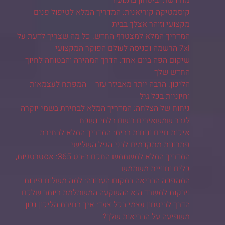
קוסמטיקה קוריאנית: המדריך המלא לטיפול פנים
מקצועי וזוהר אצלך בבית
המדריך המלא למצטרף החדש: כל מה שצריך לדעת על
7xl הרשמה וכניסה לעולם הפוקר המקצועי
שיקום הפה ביום אחד: הדרך המהירה והבטוחה לחיוך
החדש שלך
הליכון: הרבה יותר מאביזר עזר – המפתח לעצמאות
וחיוניות בכל גיל
ניחוח של הצלחה: המדריך המלא לבחירת בשמי יוקרה
לגבר שמשאירים רושם בלתי נשכח
איכות חיים ונוחות בבית: המדריך המלא לבחירת
פתרונות מתקדמים לבני הגיל השלישי
המדריך המלא למשתמש החכם ב-בט 365: אסטרטגיות,
כלים וחוויית משתמש
המהפכה הבריאה במקום העבודה: למה משלוח פירות
וירקות למשרד הוא ההשקעה המשתלמת ביותר שלכם
הדרך לביטחון עצמי בכל צעד: איך בחירת הליכון נכון
משפיעה על הבריאות שלך?