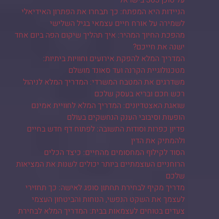
הניידות היא המפתח: כך תבחרו את הפתרון האידיאלי
לשמירה על אורח חיים עצמאי בגיל השלישי
מהפכת החיוך המהיר: איך תהליך שיקום הפה ביום אחד
ישנה את חייכם?
המדריך המלא להפקת אירועים וחוויות ביתיות:
מטכנולוגיית הקרנה ועד סאונד מושלם
משדרגים את המטבח המשרדי: המדריך המלא לניהול
רכש חכם ובריא בעסק שלכם
שואגת האצטדיונים: המדריך המלא לחוויית אמינם
הופעות וסיבובי הענק הנחשקים בעולם
פדיון כפרות וסודות התשובה: לפתוח דף חדש בחיים
ולהמתיק את הדין
הסוד לקילוף המחסומים מהחיים: כיצד הכלים
הרוחניים העוצמתיים ביותר יכולים לשנות את המציאות
שלכם
מדריך מקיף לבחירת תחתון סופג לאישה: כך תחזירי
לעצמך את השקט הנפשי, הנוחות והביטחון העצמי
צעדים בטוחים לעצמאות בבית: המדריך המלא לבחירת