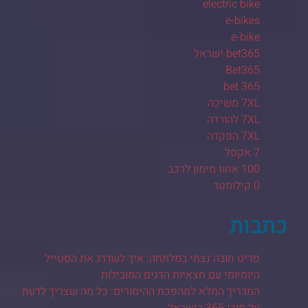
electric bike
e-bikes
e-bike
bet365 ישראל
Bet365
bet 365
7XL משיכה
7XL להורדה
7XL הפקדה
7 אקסל
100 אחוז מימון לרכב
0 קילומטר
כתבות
פריט חובה נצחי במלתחה: איך לשדרג את הסטייל
היומיומי עם חצאיות הדנים המובילות
המדריך המלא למהפכת ההימורים: כל מה שצריך לדעת
על סוכן 365 בישראל