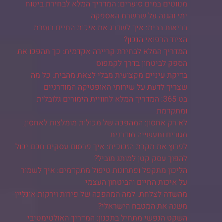
מנווטים במים סוערים: המדריך המלא לבחירת ביטוח
ימי והגנה על שרשרת האספקה
בריאות בבית: איך לשדרג את איכות החיים בעזרת
הציוד הרפואי הנכון?
המדריך המלא לבחירת קריירה אקדמית: כך תהפכו את
הספק לביטחון בדרך לקמפוס
בדיקת עיניים מקצועית מבלי לצאת מהבית: כל מה
שצריך לדעת על שירותי האופטיקה המודרניים
בט 365: המדריך המלא לחוויית הימורים גלובלית
ומתקדמת
לא רק אחסון: המהפכה של מכולות מומלצות לאחסון,
מגורים ותעשייה מודרנית
לפרוץ את תקרת הזכוכית: איך פרסום עסקים חכם יכול
להפוך עסק קטן למותג מוביל?
הליכון מתקפל ופתרונות טיפול מתקדמים: איך לשמור
על איכות החיים והביטחון העצמי
מהשדה לצלחת: למה המהפכה של פירות וירקות אונליין
משנה את המטבח הישראלי?
השקט הנפשי מתחיל בתכנון: המדריך האולטימטיבי