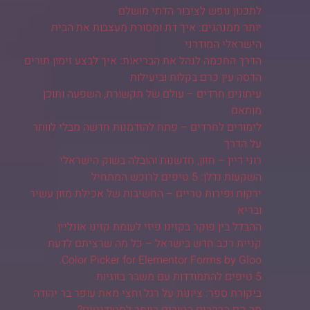
לתכנון נופש לציבור הדתי מושלם
יותר ממנהגים: איך דת ומסורת מעצבות את הבית
הישראלי המודרני
הדרך החכמה לנהל את הבריאות: איך לבצע זימון תורים
הדסה עין כרם בקלות וביעילות
עיתונים חרדים – עולם של תקשורת, השפעה ותוכן
מותאם
לימודים לחרדים – פתח להזדמנות חדשה מבלי לוותר
על הדרך
רוני דיין – חזון, חדשנות והובלה בשוק הישראלי
השקעות נדלן: 5 טיפים לרוכש המתחיל
ירקות ופירות טריים – החשיבות של אכילת מזון עשיר
ובריא
ההבדל בין פוקר בקזינו פיזי לעומת קזינו אונליין
קניית רכב חדש בישראל – כל מה שרציתם לדעת
Color Picker for Elementor Forms by Gloo.
5 טיפים להתמודדות עם משבר בזוגיות
ביקורת ספר: ציונות על רגל וחצי מאת עופר בר יהודה
מה הם הרכבים הטובים ביותר לסטודנטים?