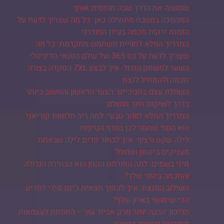
שמשנה את הדרך שבה תופסים אותך
המהפכה במטבח מתחילה כאן: כל מה שצריך לדעת על
הזמנת ירקות חכמה בעידן המודרני
המדריך המלא לחוויית משתמש מתקדמת: כל מה
שצריך לדעת על בט 365 ועל עולם הפנאי הדיגיטלי
השער למשחק הגדול: איך לבצע 7XL הפקדה בצורה
חכמה ולהתחיל לנצח
השתלת עצם בחניכיים: הצעד הראשון והחשוב ביותר
בדרך לשיקום חיוך מושלם
המדריך המלא לזוהר טבעי: למה ריר חלזונות קוריאני
הוא הסוד שחסר לכן במדף הטיפוח
לילה שקט ורצוף: איך לבחור פדים לילה שבאמת
מעניקים ביטחון ונוחות?
מיני בשמים: למה הפורמט הקטן הוא הבחירה הגדולה
והחכמה ביותר שלך?
השילוב המנצח: איך להפוך חצאית ג'ינס מידי לפריט
הכי שימושי בארון שלך?
הליכון: הרבה יותר מרק אביזר עזר – המפתח לעצמאות
מחודשת וביטחון בתנועה