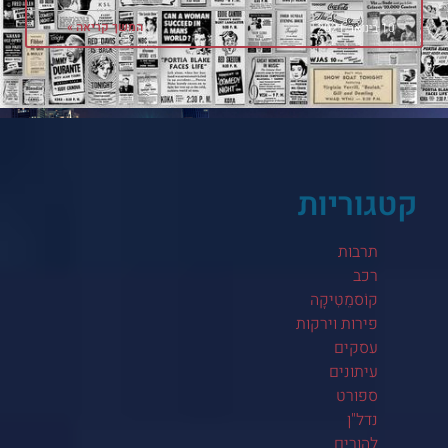
המשך קריאה »
10 בינואר 2021
קטגוריות
תרבות
רכב
קוֹסמֵטִיקָה
פירות וירקות
עסקים
עיתונים
ספורט
נדל"ן
להורים