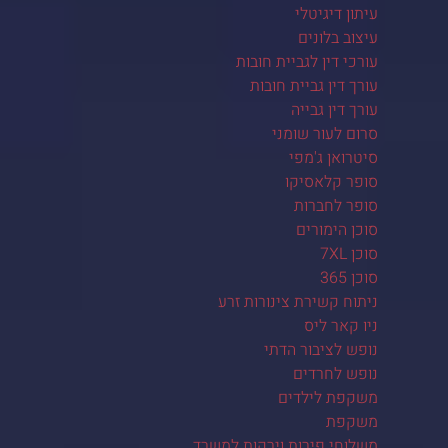
עיתון דיגיטלי
עיצוב בלונים
עורכי דין לגביית חובות
עורך דין גביית חובות
עורך דין גבייה
סרום לעור שומני
סיטרואן ג'מפי
סופר קלאסיקו
סופר לחברות
סוכן הימורים
סוכן 7XL
סוכן 365
ניתוח קשירת צינורות זרע
ניו קאר ליס
נופש לציבור הדתי
נופש לחרדים
משקפת לילדים
משקפת
משלוחי פירות וירקות למשרד