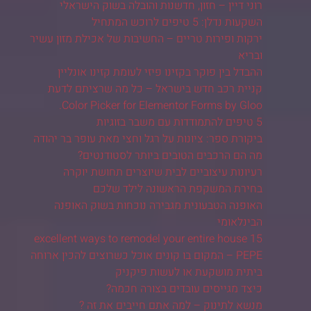
רוני דיין – חזון, חדשנות והובלה בשוק הישראלי
השקעות נדלן: 5 טיפים לרוכש המתחיל
ירקות ופירות טריים – החשיבות של אכילת מזון עשיר
ובריא
ההבדל בין פוקר בקזינו פיזי לעומת קזינו אונליין
קניית רכב חדש בישראל – כל מה שרציתם לדעת
Color Picker for Elementor Forms by Gloo.
5 טיפים להתמודדות עם משבר בזוגיות
ביקורת ספר: ציונות על רגל וחצי מאת עופר בר יהודה
מה הם הרכבים הטובים ביותר לסטודנטים?
רעיונות עיצוביים לבית שיוצרים תחושת יוקרה
בחירת המשקפת הראשונה לילד שלכם
האופנה הטבעונית מגבירה נוכחות בשוק האופנה
הבינלאומי
15 excellent ways to remodel your entire house
PEPE – המקום בו קונים אוכל כשרוצים להכין ארוחה
ביתית מושקעת או לעשות פיקניק
כיצד מגייסים עובדים בצורה חכמה?
מנשא לתינוק – למה אתם חייבים את זה ?