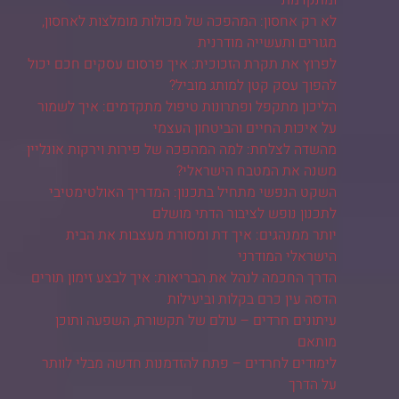
לא רק אחסון: המהפכה של מכולות מומלצות לאחסון,
מגורים ותעשייה מודרנית
לפרוץ את תקרת הזכוכית: איך פרסום עסקים חכם יכול
להפוך עסק קטן למותג מוביל?
הליכון מתקפל ופתרונות טיפול מתקדמים: איך לשמור
על איכות החיים והביטחון העצמי
מהשדה לצלחת: למה המהפכה של פירות וירקות אונליין
משנה את המטבח הישראלי?
השקט הנפשי מתחיל בתכנון: המדריך האולטימטיבי
לתכנון נופש לציבור הדתי מושלם
יותר ממנהגים: איך דת ומסורת מעצבות את הבית
הישראלי המודרני
הדרך החכמה לנהל את הבריאות: איך לבצע זימון תורים
הדסה עין כרם בקלות וביעילות
עיתונים חרדים – עולם של תקשורת, השפעה ותוכן
מותאם
לימודים לחרדים – פתח להזדמנות חדשה מבלי לוותר
על הדרך