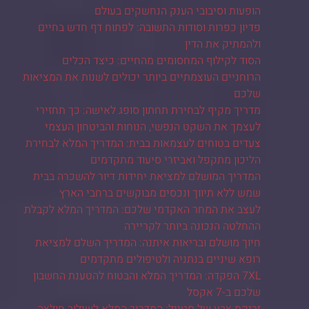
הופעות וסיבובי הענק הנחשקים בעולם
פדיון כפרות וסודות התשובה: לפתוח דף חדש בחיים
ולהמתיק את הדין
הסוד לקילוף המחסומים מהחיים: כיצד הכלים
הרוחניים העוצמתיים ביותר יכולים לשנות את המציאות
שלכם
מדריך מקיף לבחירת תחתון סופג לאישה: כך תחזירי
לעצמך את השקט הנפשי, הנוחות והביטחון העצמי
צעדים בטוחים לעצמאות בבית: המדריך המלא לבחירת
הליכון מתקפל ואביזרי סיעוד מתקדמים
המדריך המושלם למציאת יחידות דיור להשכרה בבית
שמש ללא תיווך ונכסים מבוקשים ברחבי הארץ
לעצב את המחר האקדמי שלכם: המדריך המלא לקבלת
ההחלטה הנכונה ביותר לקריירה
חיוך מושלם ובריאות איתנה: המדריך השלם למציאת
רופא שיניים בנתניה ולטיפולים מתקדמים
7XL הפקדה: המדריך המלא והבטוח להטענת החשבון
שלכם ב-7 אקסל
זריקת צבע של סטייל: המדריך המלא לשילוב חולצה