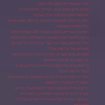
לגבר שמשאירים רושם בלתי נשכח
איכות חיים ונוחות בבית: המדריך המלא לבחירת
פתרונות מתקדמים לבני הגיל השלישי
המדריך המלא למשתמש החכם ב-בט 365: אסטרטגיות,
כלים וחוויית משתמש
המהפכה הבריאה במקום העבודה: למה משלוח פירות
וירקות למשרד הוא ההשקעה המשתלמת ביותר שלכם
הדרך לביטחון עצמי בכל צעד: איך בחירת הליכון נכון
משפיעה על הבריאות שלך?
מנווטים במים סוערים: המדריך המלא לבחירת ביטוח
ימי והגנה על שרשרת האספקה
בריאות בבית: איך לשדרג את איכות החיים בעזרת
הציוד הרפואי הנכון?
המדריך המלא לבחירת קריירה אקדמית: כך תהפכו את
הספק לביטחון בדרך לקמפוס
בדיקת עיניים מקצועית מבלי לצאת מהבית: כל מה
שצריך לדעת על שירותי האופטיקה המודרניים
בט 365: המדריך המלא לחוויית הימורים גלובלית
ומתקדמת