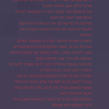
טורקיז בלוק צנוע, אופנתי ומנצח
איך להשתזף מהר ובטוח: המדריך המקצועי למראה
שחום וזוהר לאורך כל השנה
הפיקוח על הוויטמינים: איך שירות פירות וירקות
למשרדים משנה את חוויית העבודה ומקפיץ את
התפוקה
החוויה החושית המלאה: המדריך המקצועי לשילוב
מערכות הקרנה, סאונד ואפקטים לאירועים מנצחים
מעבר לניחוח המוכר: הסוד האמיתי של עולם הניחוחות
שמשנה את הדרך שבה תופסים אותך
המהפכה במטבח מתחילה כאן: כל מה שצריך לדעת על
הזמנת ירקות חכמה בעידן המודרני
המדריך המלא לחוויית משתמש מתקדמת: כל מה
שצריך לדעת על בט 365 ועל עולם הפנאי הדיגיטלי
השער למשחק הגדול: איך לבצע 7XL הפקדה בצורה
חכמה ולהתחיל לנצח
השתלת עצם בחניכיים: הצעד הראשון והחשוב ביותר
בדרך לשיקום חיוך מושלם