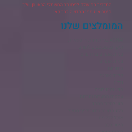
המדריך המושלם לפסנתר החשמלי הראשון שלך
סיטרואן ג'מפי החדשה כבר כאן
המומלצים שלנו
AGHAI בניית חנות וירטואלית​
תיקי גב מעוצבים לנשים
בניית אתרים בוורדפרס
בניית אתרים
בידוריות
קידום אורגני
נדל"ן
מדע וטכנולוגיה
עסקים מסעדות ותרבות
מזון לחיות מחמד
בלוג חדשות בידור ולייף סטייל
אוכל לכלבים
מימון רכב