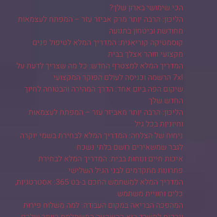
הכי שימושי בארון שלך?
הליכון: הרבה יותר מרק אביזר עזר – המפתח לעצמאות
מחודשת וביטחון בתנועה
קוסמטיקה קוריאנית: המדריך המלא לטיפול פנים
מקצועי וזוהר אצלך בבית
המדריך המלא למצטרף החדש: כל מה שצריך לדעת על
7xl הרשמה וכניסה לעולם הפוקר המקצועי
שיקום הפה ביום אחד: הדרך המהירה והבטוחה לחיוך
החדש שלך
הליכון: הרבה יותר מאביזר עזר – המפתח לעצמאות
וחיוניות בכל גיל
ניחוח של הצלחה: המדריך המלא לבחירת בשמי יוקרה
לגבר שמשאירים רושם בלתי נשכח
איכות חיים ונוחות בבית: המדריך המלא לבחירת
פתרונות מתקדמים לבני הגיל השלישי
המדריך המלא למשתמש החכם ב-בט 365: אסטרטגיות,
כלים וחוויית משתמש
המהפכה הבריאה במקום העבודה: למה משלוח פירות