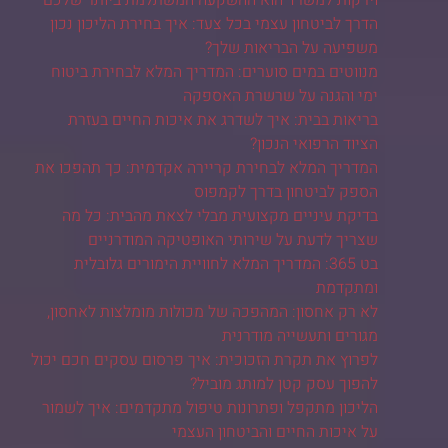
וירקות למשרד הוא ההשקעה המשתלמת ביותר שלכם
הדרך לביטחון עצמי בכל צעד: איך בחירת הליכון נכון
משפיעה על הבריאות שלך?
מנווטים במים סוערים: המדריך המלא לבחירת ביטוח
ימי והגנה על שרשרת האספקה
בריאות בבית: איך לשדרג את איכות החיים בעזרת
הציוד הרפואי הנכון?
המדריך המלא לבחירת קריירה אקדמית: כך תהפכו את
הספק לביטחון בדרך לקמפוס
בדיקת עיניים מקצועית מבלי לצאת מהבית: כל מה
שצריך לדעת על שירותי האופטיקה המודרניים
בט 365: המדריך המלא לחוויית הימורים גלובלית
ומתקדמת
לא רק אחסון: המהפכה של מכולות מומלצות לאחסון,
מגורים ותעשייה מודרנית
לפרוץ את תקרת הזכוכית: איך פרסום עסקים חכם יכול
להפוך עסק קטן למותג מוביל?
הליכון מתקפל ופתרונות טיפול מתקדמים: איך לשמור
על איכות החיים והביטחון העצמי