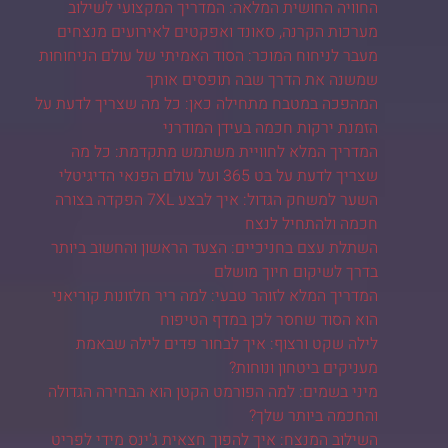
החוויה החושית המלאה: המדריך המקצועי לשילוב
מערכות הקרנה, סאונד ואפקטים לאירועים מנצחים
מעבר לניחוח המוכר: הסוד האמיתי של עולם הניחוחות
שמשנה את הדרך שבה תופסים אותך
המהפכה במטבח מתחילה כאן: כל מה שצריך לדעת על
הזמנת ירקות חכמה בעידן המודרני
המדריך המלא לחוויית משתמש מתקדמת: כל מה
שצריך לדעת על בט 365 ועל עולם הפנאי הדיגיטלי
השער למשחק הגדול: איך לבצע 7XL הפקדה בצורה
חכמה ולהתחיל לנצח
השתלת עצם בחניכיים: הצעד הראשון והחשוב ביותר
בדרך לשיקום חיוך מושלם
המדריך המלא לזוהר טבעי: למה ריר חלזונות קוריאני
הוא הסוד שחסר לכן במדף הטיפוח
לילה שקט ורצוף: איך לבחור פדים לילה שבאמת
מעניקים ביטחון ונוחות?
מיני בשמים: למה הפורמט הקטן הוא הבחירה הגדולה
והחכמה ביותר שלך?
השילוב המנצח: איך להפוך חצאית ג'ינס מידי לפריט