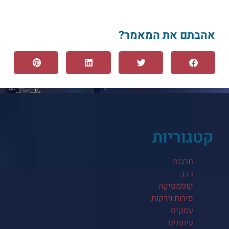
אהבתם את המאמר?
קטגוריות
תרבות
רכב
קוֹסמֵטִיקָה
פירות וירקות
עסקים
עיתונים