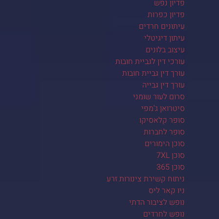
פדיון נפש
פדיון כפרות
עיתונים חרדים
עיתון דיגיטלי
עיצוב בלונים
עורכי דין לגביית חובות
עורך דין גביית חובות
עורך דין גבייה
סרום לעור שומני
סיטרואן ג'מפי
סופר קלאסיקו
סופר לחברות
סוכן הימורים
סוכן 7XL
סוכן 365
ניתוח קשירת צינורות זרע
ניו קאר ליס
נופש לציבור הדתי
נופש לחרדים