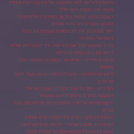
מהשדה לצלחת: למה המהפכה של פירות וירקות אונליין
משנה את המטבח הישראלי?
השקט הנפשי מתחיל בתכנון: המדריך האולטימטיבי
לתכנון נופש לציבור הדתי מושלם
יותר ממנהגים: איך דת ומסורת מעצבות את הבית
הישראלי המודרני
הדרך החכמה לנהל את הבריאות: איך לבצע זימון תורים
הדסה עין כרם בקלות וביעילות
עיתונים חרדים – עולם של תקשורת, השפעה ותוכן
מותאם
לימודים לחרדים – פתח להזדמנות חדשה מבלי לוותר
על הדרך
רוני דיין – חזון, חדשנות והובלה בשוק הישראלי
השקעות נדלן: 5 טיפים לרוכש המתחיל
ירקות ופירות טריים – החשיבות של אכילת מזון עשיר
ובריא
ההבדל בין פוקר בקזינו פיזי לעומת קזינו אונליין
קניית רכב חדש בישראל – כל מה שרציתם לדעת
Color Picker for Elementor Forms by Gloo.