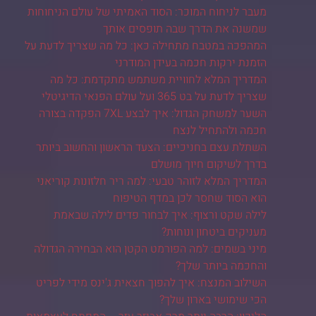
מעבר לניחוח המוכר: הסוד האמיתי של עולם הניחוחות
שמשנה את הדרך שבה תופסים אותך
המהפכה במטבח מתחילה כאן: כל מה שצריך לדעת על
הזמנת ירקות חכמה בעידן המודרני
המדריך המלא לחוויית משתמש מתקדמת: כל מה
שצריך לדעת על בט 365 ועל עולם הפנאי הדיגיטלי
השער למשחק הגדול: איך לבצע 7XL הפקדה בצורה
חכמה ולהתחיל לנצח
השתלת עצם בחניכיים: הצעד הראשון והחשוב ביותר
בדרך לשיקום חיוך מושלם
המדריך המלא לזוהר טבעי: למה ריר חלזונות קוריאני
הוא הסוד שחסר לכן במדף הטיפוח
לילה שקט ורצוף: איך לבחור פדים לילה שבאמת
מעניקים ביטחון ונוחות?
מיני בשמים: למה הפורמט הקטן הוא הבחירה הגדולה
והחכמה ביותר שלך?
השילוב המנצח: איך להפוך חצאית ג'ינס מידי לפריט
הכי שימושי בארון שלך?