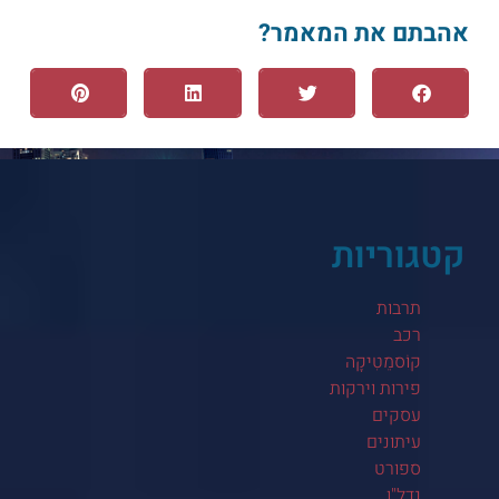
אהבתם את המאמר?
קטגוריות
תרבות
רכב
קוֹסמֵטִיקָה
פירות וירקות
עסקים
עיתונים
ספורט
נדל"ן