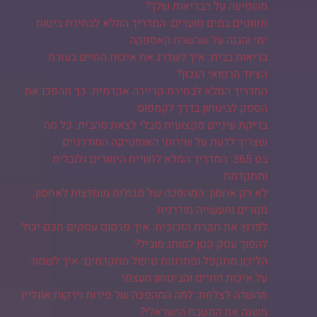
משפיעה על הבריאות שלך?
מנווטים במים סוערים: המדריך המלא לבחירת ביטוח
ימי והגנה על שרשרת האספקה
בריאות בבית: איך לשדרג את איכות החיים בעזרת
הציוד הרפואי הנכון?
המדריך המלא לבחירת קריירה אקדמית: כך תהפכו את
הספק לביטחון בדרך לקמפוס
בדיקת עיניים מקצועית מבלי לצאת מהבית: כל מה
שצריך לדעת על שירותי האופטיקה המודרניים
בט 365: המדריך המלא לחוויית הימורים גלובלית
ומתקדמת
לא רק אחסון: המהפכה של מכולות מומלצות לאחסון,
מגורים ותעשייה מודרנית
לפרוץ את תקרת הזכוכית: איך פרסום עסקים חכם יכול
להפוך עסק קטן למותג מוביל?
הליכון מתקפל ופתרונות טיפול מתקדמים: איך לשמור
על איכות החיים והביטחון העצמי
מהשדה לצלחת: למה המהפכה של פירות וירקות אונליין
משנה את המטבח הישראלי?