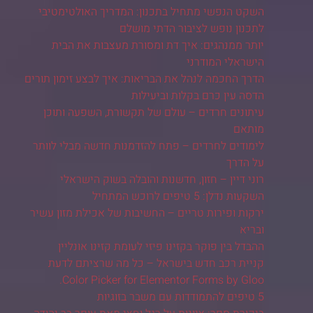
השקט הנפשי מתחיל בתכנון: המדריך האולטימטיבי
לתכנון נופש לציבור הדתי מושלם
יותר ממנהגים: איך דת ומסורת מעצבות את הבית
הישראלי המודרני
הדרך החכמה לנהל את הבריאות: איך לבצע זימון תורים
הדסה עין כרם בקלות וביעילות
עיתונים חרדים – עולם של תקשורת, השפעה ותוכן
מותאם
לימודים לחרדים – פתח להזדמנות חדשה מבלי לוותר
על הדרך
רוני דיין – חזון, חדשנות והובלה בשוק הישראלי
השקעות נדלן: 5 טיפים לרוכש המתחיל
ירקות ופירות טריים – החשיבות של אכילת מזון עשיר
ובריא
ההבדל בין פוקר בקזינו פיזי לעומת קזינו אונליין
קניית רכב חדש בישראל – כל מה שרציתם לדעת
Color Picker for Elementor Forms by Gloo.
5 טיפים להתמודדות עם משבר בזוגיות