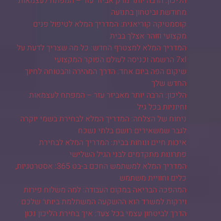
הליכון: הרבה יותר מרק אביזר עזר – המפתח לעצמאות
מחודשת וביטחון בתנועה
קוסמטיקה קוריאנית: המדריך המלא לטיפול פנים
מקצועי וזוהר אצלך בבית
המדריך המלא למצטרף החדש: כל מה שצריך לדעת על
7xl הרשמה וכניסה לעולם הפוקר המקצועי
שיקום הפה ביום אחד: הדרך המהירה והבטוחה לחיוך
החדש שלך
הליכון: הרבה יותר מאביזר עזר – המפתח לעצמאות
וחיוניות בכל גיל
ניחוח של הצלחה: המדריך המלא לבחירת בשמי יוקרה
לגבר שמשאירים רושם בלתי נשכח
איכות חיים ונוחות בבית: המדריך המלא לבחירת
פתרונות מתקדמים לבני הגיל השלישי
המדריך המלא למשתמש החכם ב-בט 365: אסטרטגיות,
כלים וחוויית משתמש
המהפכה הבריאה במקום העבודה: למה משלוח פירות
וירקות למשרד הוא ההשקעה המשתלמת ביותר שלכם
הדרך לביטחון עצמי בכל צעד: איך בחירת הליכון נכון