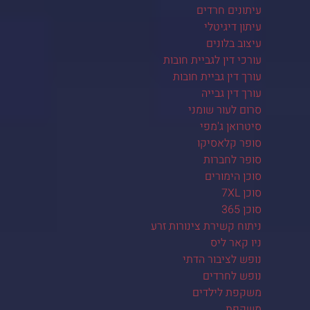
עיתונים חרדים
עיתון דיגיטלי
עיצוב בלונים
עורכי דין לגביית חובות
עורך דין גביית חובות
עורך דין גבייה
סרום לעור שומני
סיטרואן ג'מפי
סופר קלאסיקו
סופר לחברות
סוכן הימורים
סוכן 7XL
סוכן 365
ניתוח קשירת צינורות זרע
ניו קאר ליס
נופש לציבור הדתי
נופש לחרדים
משקפת לילדים
משקפת