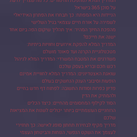
המדריך המלא למהפכת ההימורים: כל מה שצריך לדעת
על סוכן 365 בישראל
הניידות היא המפתח: כך תבחרו את הפתרון האידיאלי
לשמירה על אורח חיים עצמאי בגיל השלישי
מהפכת החיוך המהיר: איך תהליך שיקום הפה ביום אחד
ישנה את חייכם?
המדריך המלא להפקת אירועים וחוויות ביתיות:
מטכנולוגיית הקרנה ועד סאונד מושלם
משדרגים את המטבח המשרדי: המדריך המלא לניהול
רכש חכם ובריא בעסק שלכם
שואגת האצטדיונים: המדריך המלא לחוויית אמינם
הופעות וסיבובי הענק הנחשקים בעולם
פדיון כפרות וסודות התשובה: לפתוח דף חדש בחיים
ולהמתיק את הדין
הסוד לקילוף המחסומים מהחיים: כיצד הכלים
הרוחניים העוצמתיים ביותר יכולים לשנות את המציאות
שלכם
מדריך מקיף לבחירת תחתון סופג לאישה: כך תחזירי
לעצמך את השקט הנפשי, הנוחות והביטחון העצמי