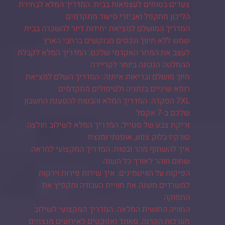
צעדים בטוחים לעצמאות בבית: המדריך המלא לבחירת
הליכון מתקפל ואביזרי סיעוד מתקדמים
המדריך המושלם למציאת יחידות דיור להשכרה בבית
שמש ללא תיווך ונכסים מבוקשים ברחבי הארץ
לעצב את המחר האקדמי שלכם: המדריך המלא לקבלת
ההחלטה הנכונה ביותר לקריירה
חיוך מושלם ובריאות איתנה: המדריך השלם למציאת
רופא שיניים בנתניה ולטיפולים מתקדמים
7XL הפקדה: המדריך המלא והבטוח להטענת החשבון
שלכם ב-7 אקסל
זריקת צבע של סטייל: המדריך המלא לשילוב חולצה
טורקיז בלוק צנוע, אופנתי ומנצח
איך להשתזף מהר ובטוח: המדריך המקצועי למראה
שחום וזוהר לאורך כל השנה
הפיקוח על הוויטמינים: איך שירות פירות וירקות
למשרדים משנה את חוויית העבודה ומקפיץ את
התפוקה
החוויה החושית המלאה: המדריך המקצועי לשילוב
מערכות הקרנה, סאונד ואפקטים לאירועים מנצחים