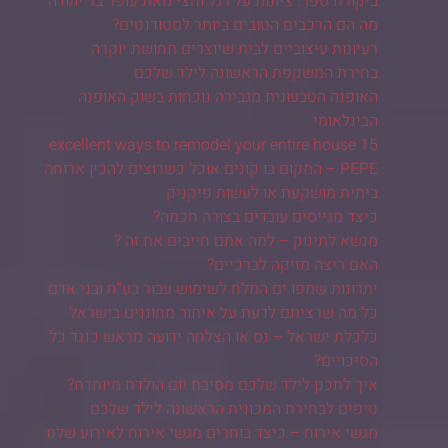
ביקורת ספר: ציונות על רגל וחצי מאת עופר בר יהודה
מה הם הרכבים הטובים ביותר לסטודנטים?
רעיונות עיצוביים לבית שיוצרים תחושת יוקרה
בחירת המשקפת הראשונה לילד שלכם
האופנה הטבעונית מגבירה נוכחות בשוק האופנה
הבינלאומי
15 excellent ways to remodel your entire house
PEPE – המקום בו קונים אוכל כשרוצים להכין ארוחה
ביתית מושקעת או לעשות פיקניק
כיצד מגייסים עובדים בצורה חכמה?
מנשא לתינוק – למה אתם חייבים את זה ?
האם ריצה מזיקה לברכיים?
יתרונות שמפו ים המלח לשימוש עבור בע"ח ובני אדם
כל מה שרציתם לדעת על איתור מחוננים בישראל
כלכלת ישראל – נס או הצלחה ידועה מראש כנגד כל
הסיכויים?
איך לתכנן לילד שלכם מסיבת יום הולדת מיוחדת?
טיפים לבחירת המכונית הראשונה לילד שלכם
מגשי אירוח – כיצד בוחרים מגשי אירוח לאירוע שלנו