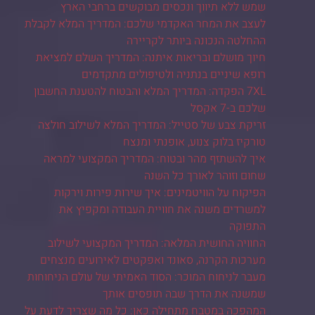
שמש ללא תיווך ונכסים מבוקשים ברחבי הארץ
לעצב את המחר האקדמי שלכם: המדריך המלא לקבלת
ההחלטה הנכונה ביותר לקריירה
חיוך מושלם ובריאות איתנה: המדריך השלם למציאת
רופא שיניים בנתניה ולטיפולים מתקדמים
7XL הפקדה: המדריך המלא והבטוח להטענת החשבון
שלכם ב-7 אקסל
זריקת צבע של סטייל: המדריך המלא לשילוב חולצה
טורקיז בלוק צנוע, אופנתי ומנצח
איך להשתזף מהר ובטוח: המדריך המקצועי למראה
שחום וזוהר לאורך כל השנה
הפיקוח על הוויטמינים: איך שירות פירות וירקות
למשרדים משנה את חוויית העבודה ומקפיץ את
התפוקה
החוויה החושית המלאה: המדריך המקצועי לשילוב
מערכות הקרנה, סאונד ואפקטים לאירועים מנצחים
מעבר לניחוח המוכר: הסוד האמיתי של עולם הניחוחות
שמשנה את הדרך שבה תופסים אותך
המהפכה במטבח מתחילה כאן: כל מה שצריך לדעת על