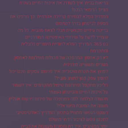
בריאות בבית: איך לשדרג את איכות החיים בעזרת
הציוד הרפואי הנכון?
המדריך המלא לבחירת קריירה אקדמית: כך תהפכו את
הספק לביטחון בדרך לקמפוס
בדיקת עיניים מקצועית מבלי לצאת מהבית: כל מה
שצריך לדעת על שירותי האופטיקה המודרניים
בט 365: המדריך המלא לחוויית הימורים גלובלית
ומתקדמת
לא רק אחסון: המהפכה של מכולות מומלצות לאחסון,
מגורים ותעשייה מודרנית
לפרוץ את תקרת הזכוכית: איך פרסום עסקים חכם יכול
להפוך עסק קטן למותג מוביל?
הליכון מתקפל ופתרונות טיפול מתקדמים: איך לשמור
על איכות החיים והביטחון העצמי
מהשדה לצלחת: למה המהפכה של פירות וירקות אונליין
משנה את המטבח הישראלי?
השקט הנפשי מתחיל בתכנון: המדריך האולטימטיבי
לתכנון נופש לציבור הדתי מושלם
יותר ממנהגים: איך דת ומסורת מעצבות את הבית