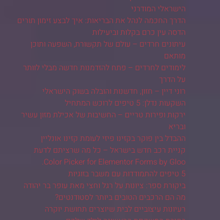
הישראלי המודרני
הדרך החכמה לנהל את הבריאות: איך לבצע זימון תורים
הדסה עין כרם בקלות וביעילות
עיתונים חרדים – עולם של תקשורת, השפעה ותוכן
מותאם
לימודים לחרדים – פתח להזדמנות חדשה מבלי לוותר
על הדרך
רוני דיין – חזון, חדשנות והובלה בשוק הישראלי
השקעות נדלן: 5 טיפים לרוכש המתחיל
ירקות ופירות טריים – החשיבות של אכילת מזון עשיר
ובריא
ההבדל בין פוקר בקזינו פיזי לעומת קזינו אונליין
קניית רכב חדש בישראל – כל מה שרציתם לדעת
Color Picker for Elementor Forms by Gloo.
5 טיפים להתמודדות עם משבר בזוגיות
ביקורת ספר: ציונות על רגל וחצי מאת עופר בר יהודה
מה הם הרכבים הטובים ביותר לסטודנטים?
רעיונות עיצוביים לבית שיוצרים תחושת יוקרה