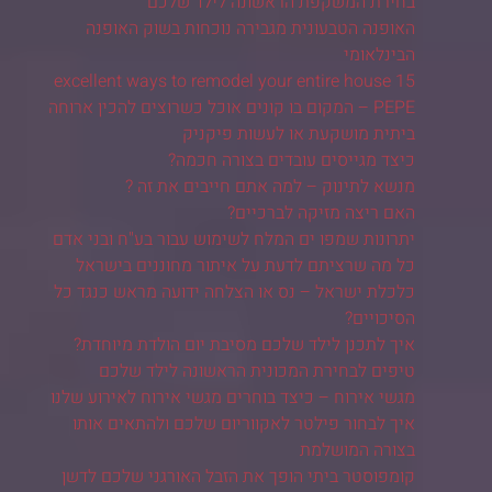
בחירת המשקפת הראשונה לילד שלכם
האופנה הטבעונית מגבירה נוכחות בשוק האופנה
הבינלאומי
15 excellent ways to remodel your entire house
PEPE – המקום בו קונים אוכל כשרוצים להכין ארוחה
ביתית מושקעת או לעשות פיקניק
כיצד מגייסים עובדים בצורה חכמה?
מנשא לתינוק – למה אתם חייבים את זה ?
האם ריצה מזיקה לברכיים?
יתרונות שמפו ים המלח לשימוש עבור בע"ח ובני אדם
כל מה שרציתם לדעת על איתור מחוננים בישראל
כלכלת ישראל – נס או הצלחה ידועה מראש כנגד כל
הסיכויים?
איך לתכנן לילד שלכם מסיבת יום הולדת מיוחדת?
טיפים לבחירת המכונית הראשונה לילד שלכם
מגשי אירוח – כיצד בוחרים מגשי אירוח לאירוע שלנו
איך לבחור פילטר לאקווריום שלכם ולהתאים אותו
בצורה המושלמת
קומפוסטר ביתי הופך את הזבל האורגני שלכם לדשן