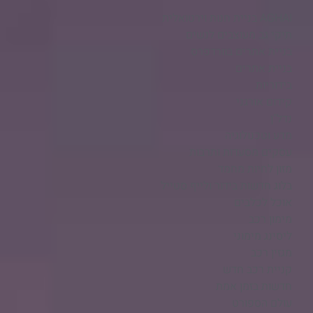
AGHAI בניית חנות וירטואלית​
תיקי גב מעוצבים לנשים
בניית אתרים בוורדפרס
בניית אתרים
בידוריות
קידום אורגני
נדל"ן
מדע וטכנולוגיה
עסקים מסעדות ותרבות
מזון לחיות מחמד
בלוג חדשות בידור ולייף סטייל
אוכל לכלבים
מימון רכב
ליסינג מימוני
מגזין רכב
קניית רכב חדש
חדשות בזמן אמת
עולם הספורט