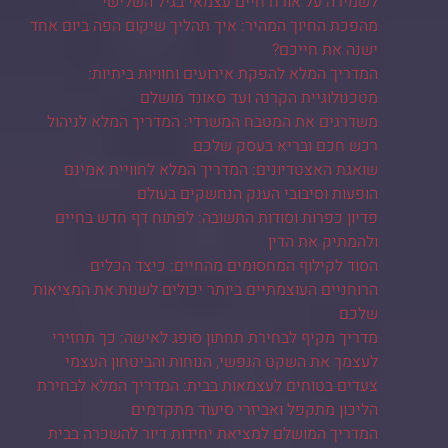
לשמירה על אורח חיים עצמאי בגיל השלישי
מהפכת החיוך המהיר: איך תהליך שיקום הפה ביום אחד
ישנה את חייכם?
המדריך המלא להפקת אירועים וחוויות ביתיות:
מטכנולוגיית הקרנה ועד סאונד מושלם
משדרגים את המטבח המשרדי: המדריך המלא לניהול
רכש חכם ובריא בעסק שלכם
שואגת האצטדיונים: המדריך המלא לחוויית אמינם
הופעות וסיבובי הענק הנחשקים בעולם
פדיון כפרות וסודות התשובה: לפתוח דף חדש בחיים
ולהמתיק את הדין
הסוד לקילוף המחסומים מהחיים: כיצד הכלים
הרוחניים העוצמתיים ביותר יכולים לשנות את המציאות
שלכם
מדריך מקיף לבחירת תחתון סופג לאישה: כך תחזירי
לעצמך את השקט הנפשי, הנוחות והביטחון העצמי
צעדים בטוחים לעצמאות בבית: המדריך המלא לבחירת
הליכון מתקפל ואביזרי סיעוד מתקדמים
המדריך המושלם למציאת יחידות דיור להשכרה בבית