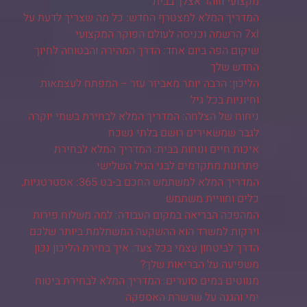
מקצועי וזוהר אצלך בבית
המדריך המלא למצטרף החדש: כל מה שצריך לדעת על
7xl הרשמה וכניסה לעולם הפוקר המקצועי
שיקום הפה ביום אחד: הדרך המהירה והבטוחה לחיוך
החדש שלך
הליכון: הרבה יותר מאביזר עזר – המפתח לעצמאות
וחיוניות בכל גיל
ניחוח של הצלחה: המדריך המלא לבחירת בשמי יוקרה
לגבר שמשאירים רושם בלתי נשכח
איכות חיים ונוחות בבית: המדריך המלא לבחירת
פתרונות מתקדמים לבני הגיל השלישי
המדריך המלא למשתמש החכם ב-בט 365: אסטרטגיות,
כלים וחוויית משתמש
המהפכה הבריאה במקום העבודה: למה משלוח פירות
וירקות למשרד הוא ההשקעה המשתלמת ביותר שלכם
הדרך לביטחון עצמי בכל צעד: איך בחירת הליכון נכון
משפיעה על הבריאות שלך?
מנווטים במים סוערים: המדריך המלא לבחירת ביטוח
ימי והגנה על שרשרת האספקה