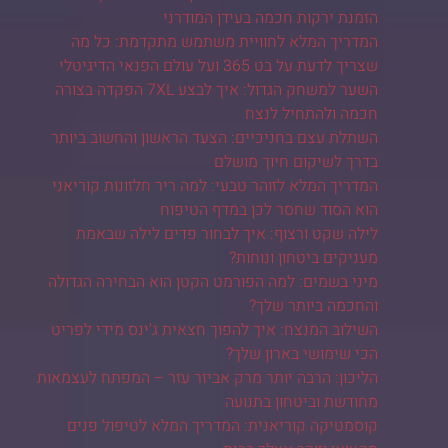
הזמנת ירקות חכמה בעידן המודרני
המדריך המלא לחוויית משתמש מתקדמת: כל מה
שצריך לדעת על בט 365 ועל עולם הפנאי הדיגיטלי
השער למשחק הגדול: איך לבצע 7XL הפקדה בצורה
חכמה ולהתחיל לנצח
השתלת עצם בחניכיים: הצעד הראשון והחשוב ביותר
בדרך לשיקום חיוך מושלם
המדריך המלא לזוהר טבעי: למה ריר חלזונות קוריאני
הוא הסוד שחסר לכן במדף הטיפוח
לילה שקט ורצוף: איך לבחור פדים לילה שבאמת
מעניקים ביטחון ונוחות?
מיני בשמים: למה הפורמט הקטן הוא הבחירה הגדולה
והחכמה ביותר שלך?
השילוב המנצח: איך להפוך חצאית ג'ינס מידי לפריט
הכי שימושי בארון שלך?
הליכון: הרבה יותר מרק אביזר עזר – המפתח לעצמאות
מחודשת וביטחון בתנועה
קוסמטיקה קוריאנית: המדריך המלא לטיפול פנים