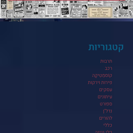
קטגוריות
תרבות
רכב
קוֹסמֵטִיקָה
פירות וירקות
עסקים
עיתונים
ספורט
נדל"ן
להורים
כללי
כלי נגינה