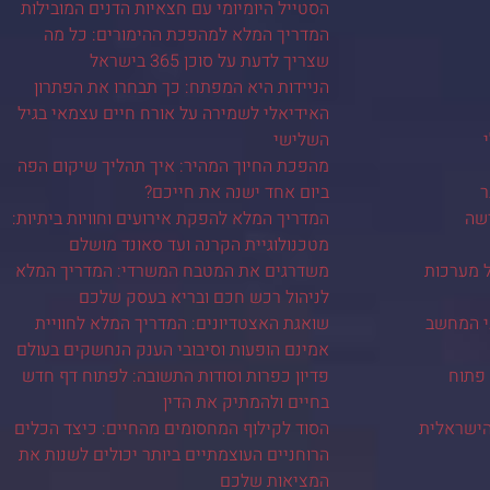
הסטייל היומיומי עם חצאיות הדנים המובילות
המדריך המלא למהפכת ההימורים: כל מה
שצריך לדעת על סוכן 365 בישראל
הניידות היא המפתח: כך תבחרו את הפתרון
האידיאלי לשמירה על אורח חיים עצמאי בגיל
השלישי
מהפכת החיוך המהיר: איך תהליך שיקום הפה
ר
ביום אחד ישנה את חייכם?
ישה
המדריך המלא להפקת אירועים וחוויות ביתיות:
מטכנולוגיית הקרנה ועד סאונד מושלם
ל מערכות
משדרגים את המטבח המשרדי: המדריך המלא
לניהול רכש חכם ובריא בעסק שלכם
י המחשב
שואגת האצטדיונים: המדריך המלא לחוויית
אמינם הופעות וסיבובי הענק הנחשקים בעולם
 פתוח
פדיון כפרות וסודות התשובה: לפתוח דף חדש
בחיים ולהמתיק את הדין
ישראלית
הסוד לקילוף המחסומים מהחיים: כיצד הכלים
הרוחניים העוצמתיים ביותר יכולים לשנות את
המציאות שלכם