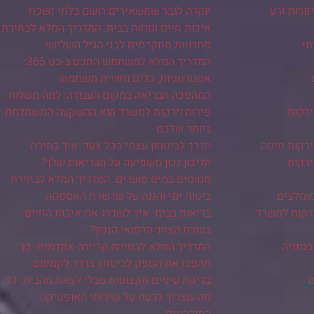
ורות זרע
יוקרה לגבר שמשאירים רושם בלתי נשכח
איכות חיים ונוחות בבית: המדריך המלא לבחירת
תי
פתרונות מתקדמים לבני הגיל השלישי
המדריך המלא למשתמש החכם ב-בט 365:
אסטרטגיות, כלים וחוויית משתמש
המהפכה הבריאה במקום העבודה: למה משלוח
ירקות
פירות וירקות למשרד הוא ההשקעה המשתלמת
ביותר שלכם
ירקות חיפה
הדרך לביטחון עצמי בכל צעד: איך בחירת
ירקות
הליכון נכון משפיעה על הבריאות שלך?
מנווטים במים סוערים: המדריך המלא לבחירת
מומלצים
ביטוח ימי והגנה על שרשרת האספקה
ירקות למשרד
בריאות בבית: איך לשדרג את איכות החיים
בעזרת הציוד הרפואי הנכון?
בנתניה
המדריך המלא לבחירת קריירה אקדמית: כך
תהפכו את הספק לביטחון בדרך לקמפוס
ם
בדיקת עיניים מקצועית מבלי לצאת מהבית: כל
מה שצריך לדעת על שירותי האופטיקה
המודרניים