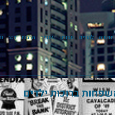
חדשות
להורים
ספורט
עסקים
תרבות
רכב
נד
שפחות ברוכות ילדים