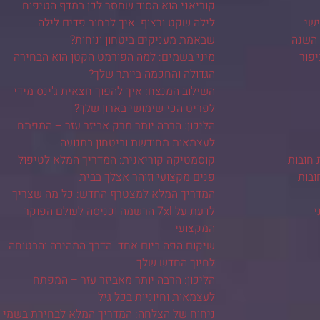
קוריאני הוא הסוד שחסר לכן במדף הטיפוח
שי
לילה שקט ורצוף: איך לבחור פדים לילה
 השנה
שבאמת מעניקים ביטחון ונוחות?
יפור
מיני בשמים: למה הפורמט הקטן הוא הבחירה
הגדולה והחכמה ביותר שלך?
השילוב המנצח: איך להפוך חצאית ג'ינס מידי
לפריט הכי שימושי בארון שלך?
הליכון: הרבה יותר מרק אביזר עזר – המפתח
לעצמאות מחודשת וביטחון בתנועה
 חובות
קוסמטיקה קוריאנית: המדריך המלא לטיפול
ובות
פנים מקצועי וזוהר אצלך בבית
המדריך המלא למצטרף החדש: כל מה שצריך
י
לדעת על 7xl הרשמה וכניסה לעולם הפוקר
המקצועי
שיקום הפה ביום אחד: הדרך המהירה והבטוחה
לחיוך החדש שלך
הליכון: הרבה יותר מאביזר עזר – המפתח
לעצמאות וחיוניות בכל גיל
ניחוח של הצלחה: המדריך המלא לבחירת בשמי