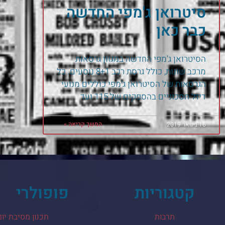
סיטרואן ג'מפי החדשה
כבר כאן
הסיטרואן ג'מפי החדשה במגוון גרסאות
מרכב שונות, כולל גרסת רכב 8+1 נוסעים. כל
הגרסאות של הסיטרואן ג'מפי כוללים מנועי
דיזל חסכוניים בהספקים של 115 ועד
המשך קריאה »
16 בינואר 2019
קטגוריות
פופולרי
תרבות
תכנון מסיבת יום