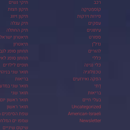
רכב
תיקי נשים
קוֹסמֵטִיקָה
תיקון חצות
פירות וירקות
תיקון זיווג
עסקים
תיק עגלה
עיתונים
תיק החתלה
ספורט
תיאטרון ישראלי
נדל"ן
תיאטרון
להורים
תחתון סופג לגב
כללי
תחתון סופג לא
כלי נגינה
תופים לילדים
טכנולוגיה
תואר שני בניהו
הפקה ואירועים
בריאות
דָתִי
תואר שני במדע
בריאות
תואר שני
בעלי חיים
תואר ראשון יום
Uncategorized
תואר ראשון
American-Israeli
שפת הסימנים ה
Newsletter
שמפו ים המלח
שיקום שיניים