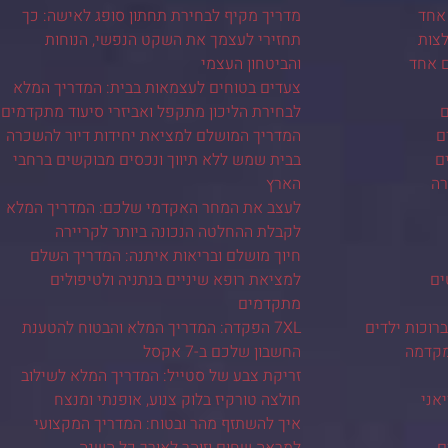
אחד
מדריך מקיף לבחירת תחתון סופג לאישה: כך
צות
תחזירי לעצמך את השקט הנפשי, הנוחות
ם אחד
והביטחון העצמי
צעדים בטוחים לעצמאות בבית: המדריך המלא
ם
לבחירת הליכון מתקפל ואביזרי סיעוד מתקדמים
ם
המדריך המושלם למציאת יחידות דיור להשכרה
ם
בבית שמש ללא תיווך ונכסים מבוקשים ברחבי
רה
הארץ
לעצב את המחר האקדמי שלכם: המדריך המלא
לקבלת ההחלטה הנכונה ביותר לקריירה
חיוך מושלם ובריאות איתנה: המדריך השלם
ים
למציאת רופא שיניים בנתניה ולטיפולים
מתקדמים
רוכות ילדים
7XL הפקדה: המדריך המלא והבטוח להטענת
מקדמה
החשבון שלכם ב-7 אקסל
זריקת צבע של סטייל: המדריך המלא לשילוב
יאני
חולצה טורקיז בלוק צנוע, אופנתי ומנצח
איך להשתזף מהר ובטוח: המדריך המקצועי
ם
למראה שחום וזוהר לאורך כל השנה