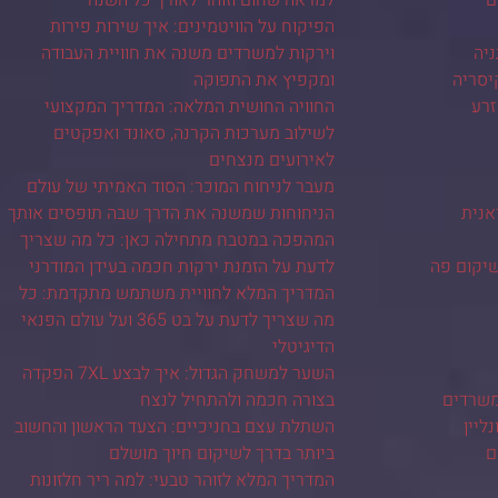
הפיקוח על הוויטמינים: איך שירות פירות
ניה
וירקות למשרדים משנה את חוויית העבודה
יסריה
ומקפיץ את התפוקה
זרע
החוויה החושית המלאה: המדריך המקצועי
לשילוב מערכות הקרנה, סאונד ואפקטים
לאירועים מנצחים
מעבר לניחוח המוכר: הסוד האמיתי של עולם
אנית
הניחוחות שמשנה את הדרך שבה תופסים אותך
המהפכה במטבח מתחילה כאן: כל מה שצריך
שיקום פה
לדעת על הזמנת ירקות חכמה בעידן המודרני
המדריך המלא לחוויית משתמש מתקדמת: כל
מה שצריך לדעת על בט 365 ועל עולם הפנאי
הדיגיטלי
השער למשחק הגדול: איך לבצע 7XL הפקדה
משרדים
בצורה חכמה ולהתחיל לנצח
ליין
השתלת עצם בחניכיים: הצעד הראשון והחשוב
ם
ביותר בדרך לשיקום חיוך מושלם
המדריך המלא לזוהר טבעי: למה ריר חלזונות