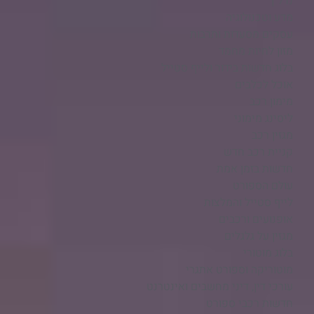
נדל"ן
מדע וטכנולוגיה
עסקים מסעדות ותרבות
מזון לחיות מחמד
בלוג חדשות בידור ולייף סטייל
אוכל לכלבים
מימון רכב
ליסינג מימוני
מגזין רכב
קניית רכב חדש
חדשות בזמן אמת
עולם הספורט
לייף סטייל והמלצות
אופנועים ורכבים
מגזין על גלגלים
בלוג מוטורי
מוטוריקה וספורט אתגרי
עורכי דין, דיני מחשבים ואינטרנט
חדשות רכבי ספורט