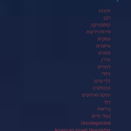
תרבות
רכב
קוֹסמֵטִיקָה
פירות וירקות
עסקים
עיתונים
ספורט
נדל"ן
להורים
כללי
כלי נגינה
טכנולוגיה
הפקה ואירועים
דָתִי
בריאות
בעלי חיים
Uncategorized
American-Israeli Newsletter