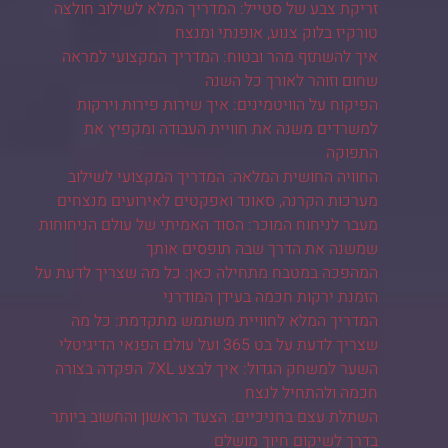
זריקת צבע של סטייל: המדריך המלא לשילוב חולצה
טורקיז בלוק צנוע, אופנתי ומנצח
איך להשתזף מהר ובטוח: המדריך המקצועי למראה
שחום וזוהר לאורך כל השנה
הפיקוח על הוויטמינים: איך שירות פירות וירקות
למשרדים משנה את חוויית העבודה ומקפיץ את
התפוקה
החוויה החושית המלאה: המדריך המקצועי לשילוב
מערכות הקרנה, סאונד ואפקטים לאירועים מנצחים
מעבר לניחוח המוכר: הסוד האמיתי של עולם הניחוחות
שמשנה את הדרך שבה תופסים אותך
המהפכה במטבח מתחילה כאן: כל מה שצריך לדעת על
הזמנת ירקות חכמה בעידן המודרני
המדריך המלא לחוויית משתמש מתקדמת: כל מה
שצריך לדעת על בט 365 ועל עולם הפנאי הדיגיטלי
השער למשחק הגדול: איך לבצע 7XL הפקדה בצורה
חכמה ולהתחיל לנצח
השתלת עצם בחניכיים: הצעד הראשון והחשוב ביותר
בדרך לשיקום חיוך מושלם