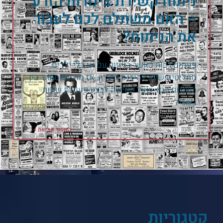
ניתוח קשירת צינורות הזרע
– האם משתלם לכם לעבור
את הניתוח?
פעמים רבות כאשר בני זוג, עם או בלי ילדים,
מחליטים שלא להיכנס להריון, אז מה שמסתתר בין
השורות הוא, שעל האישה לבצע פעולות שונות
בשביל
המשך קריאה »
28 בנובמבר 2020
קטגוריות