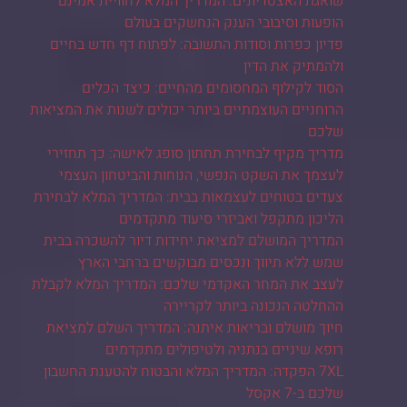
שואגת האצטדיונים: המדריך המלא לחוויית אמינם
הופעות וסיבובי הענק הנחשקים בעולם
פדיון כפרות וסודות התשובה: לפתוח דף חדש בחיים
ולהמתיק את הדין
הסוד לקילוף המחסומים מהחיים: כיצד הכלים
הרוחניים העוצמתיים ביותר יכולים לשנות את המציאות
שלכם
מדריך מקיף לבחירת תחתון סופג לאישה: כך תחזירי
לעצמך את השקט הנפשי, הנוחות והביטחון העצמי
צעדים בטוחים לעצמאות בבית: המדריך המלא לבחירת
הליכון מתקפל ואביזרי סיעוד מתקדמים
המדריך המושלם למציאת יחידות דיור להשכרה בבית
שמש ללא תיווך ונכסים מבוקשים ברחבי הארץ
לעצב את המחר האקדמי שלכם: המדריך המלא לקבלת
ההחלטה הנכונה ביותר לקריירה
חיוך מושלם ובריאות איתנה: המדריך השלם למציאת
רופא שיניים בנתניה ולטיפולים מתקדמים
7XL הפקדה: המדריך המלא והבטוח להטענת החשבון
שלכם ב-7 אקסל