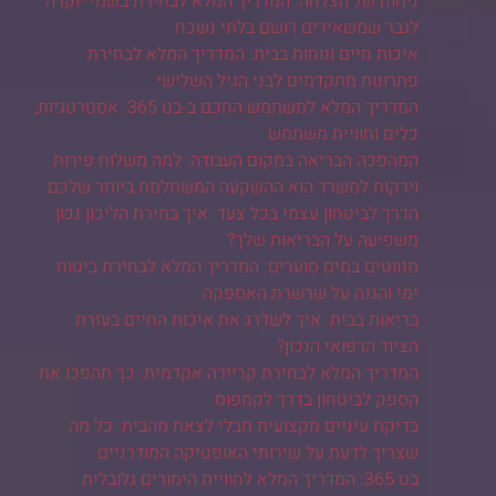
ניחוח של הצלחה: המדריך המלא לבחירת בשמי יוקרה
לגבר שמשאירים רושם בלתי נשכח
איכות חיים ונוחות בבית: המדריך המלא לבחירת
פתרונות מתקדמים לבני הגיל השלישי
המדריך המלא למשתמש החכם ב-בט 365: אסטרטגיות,
כלים וחוויית משתמש
המהפכה הבריאה במקום העבודה: למה משלוח פירות
וירקות למשרד הוא ההשקעה המשתלמת ביותר שלכם
הדרך לביטחון עצמי בכל צעד: איך בחירת הליכון נכון
משפיעה על הבריאות שלך?
מנווטים במים סוערים: המדריך המלא לבחירת ביטוח
ימי והגנה על שרשרת האספקה
בריאות בבית: איך לשדרג את איכות החיים בעזרת
הציוד הרפואי הנכון?
המדריך המלא לבחירת קריירה אקדמית: כך תהפכו את
הספק לביטחון בדרך לקמפוס
בדיקת עיניים מקצועית מבלי לצאת מהבית: כל מה
שצריך לדעת על שירותי האופטיקה המודרניים
בט 365: המדריך המלא לחוויית הימורים גלובלית