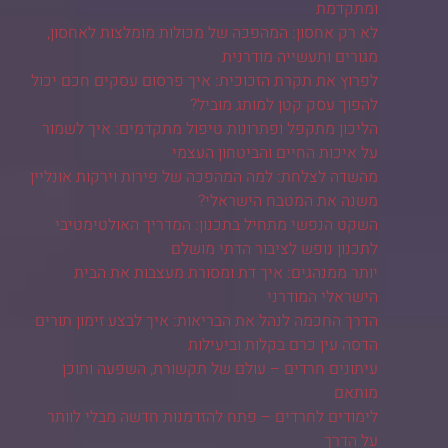
ומתקדמת
לא רק אחסון: המהפכה של מכולות מומלצות לאחסון,
מגורים ותעשייה מודרנית
לפרוץ את תקרת הזכוכית: איך פרסום עסקים חכם יכול
להפוך עסק קטן למותג מוביל?
הליכון מתקפל ופתרונות טיפול מתקדמים: איך לשמור
על איכות החיים והביטחון העצמי
מהשדה לצלחת: למה המהפכה של פירות וירקות אונליין
משנה את המטבח הישראלי?
השקט הנפשי מתחיל בתכנון: המדריך האולטימטיבי
לתכנון נופש לציבור הדתי מושלם
יותר ממנהגים: איך דת ומסורת מעצבות את הבית
הישראלי המודרני
הדרך החכמה לנהל את הבריאות: איך לבצע זימון תורים
הדסה עין כרם בקלות וביעילות
עיתונים חרדים – עולם של תקשורת, השפעה ותוכן
מותאם
לימודים לחרדים – פתח להזדמנות חדשה מבלי לוותר
על הדרך