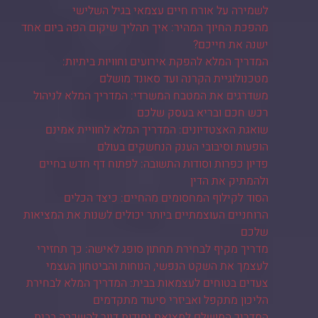
לשמירה על אורח חיים עצמאי בגיל השלישי
מהפכת החיוך המהיר: איך תהליך שיקום הפה ביום אחד
ישנה את חייכם?
המדריך המלא להפקת אירועים וחוויות ביתיות:
מטכנולוגיית הקרנה ועד סאונד מושלם
משדרגים את המטבח המשרדי: המדריך המלא לניהול
רכש חכם ובריא בעסק שלכם
שואגת האצטדיונים: המדריך המלא לחוויית אמינם
הופעות וסיבובי הענק הנחשקים בעולם
פדיון כפרות וסודות התשובה: לפתוח דף חדש בחיים
ולהמתיק את הדין
הסוד לקילוף המחסומים מהחיים: כיצד הכלים
הרוחניים העוצמתיים ביותר יכולים לשנות את המציאות
שלכם
מדריך מקיף לבחירת תחתון סופג לאישה: כך תחזירי
לעצמך את השקט הנפשי, הנוחות והביטחון העצמי
צעדים בטוחים לעצמאות בבית: המדריך המלא לבחירת
הליכון מתקפל ואביזרי סיעוד מתקדמים
המדריך המושלם למציאת יחידות דיור להשכרה בבית