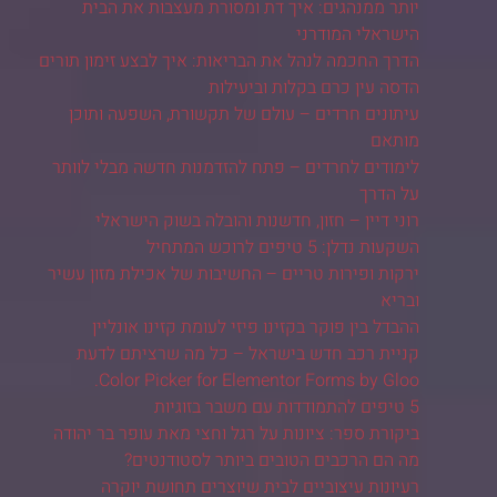
יותר ממנהגים: איך דת ומסורת מעצבות את הבית
הישראלי המודרני
הדרך החכמה לנהל את הבריאות: איך לבצע זימון תורים
הדסה עין כרם בקלות וביעילות
עיתונים חרדים – עולם של תקשורת, השפעה ותוכן
מותאם
לימודים לחרדים – פתח להזדמנות חדשה מבלי לוותר
על הדרך
רוני דיין – חזון, חדשנות והובלה בשוק הישראלי
השקעות נדלן: 5 טיפים לרוכש המתחיל
ירקות ופירות טריים – החשיבות של אכילת מזון עשיר
ובריא
ההבדל בין פוקר בקזינו פיזי לעומת קזינו אונליין
קניית רכב חדש בישראל – כל מה שרציתם לדעת
Color Picker for Elementor Forms by Gloo.
5 טיפים להתמודדות עם משבר בזוגיות
ביקורת ספר: ציונות על רגל וחצי מאת עופר בר יהודה
מה הם הרכבים הטובים ביותר לסטודנטים?
רעיונות עיצוביים לבית שיוצרים תחושת יוקרה