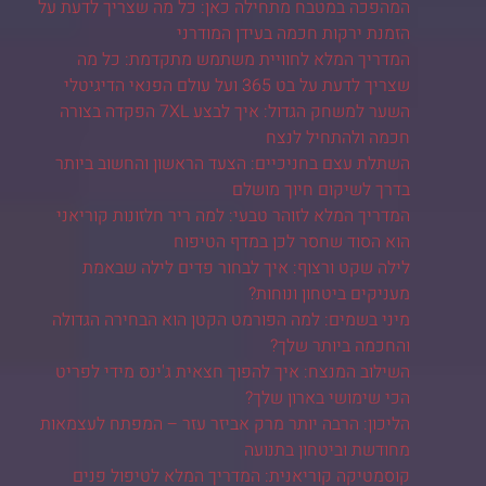
המהפכה במטבח מתחילה כאן: כל מה שצריך לדעת על
הזמנת ירקות חכמה בעידן המודרני
המדריך המלא לחוויית משתמש מתקדמת: כל מה
שצריך לדעת על בט 365 ועל עולם הפנאי הדיגיטלי
השער למשחק הגדול: איך לבצע 7XL הפקדה בצורה
חכמה ולהתחיל לנצח
השתלת עצם בחניכיים: הצעד הראשון והחשוב ביותר
בדרך לשיקום חיוך מושלם
המדריך המלא לזוהר טבעי: למה ריר חלזונות קוריאני
הוא הסוד שחסר לכן במדף הטיפוח
לילה שקט ורצוף: איך לבחור פדים לילה שבאמת
מעניקים ביטחון ונוחות?
מיני בשמים: למה הפורמט הקטן הוא הבחירה הגדולה
והחכמה ביותר שלך?
השילוב המנצח: איך להפוך חצאית ג'ינס מידי לפריט
הכי שימושי בארון שלך?
הליכון: הרבה יותר מרק אביזר עזר – המפתח לעצמאות
מחודשת וביטחון בתנועה
קוסמטיקה קוריאנית: המדריך המלא לטיפול פנים