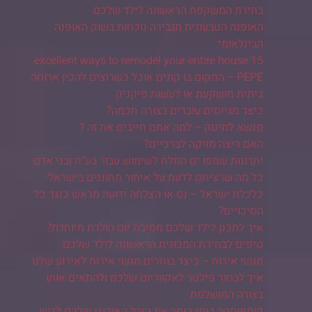
בחירת המשקפת הראשונה לילד שלכם
האופנה הטבעונית מגבירה נוכחות בשוק האופנה
הבינלאומי
15 excellent ways to remodel your entire house
PEPE – המקום בו קונים אוכל כשרוצים להכין ארוחה
ביתית מושקעת או לעשות פיקניק
כיצד מגייסים עובדים בצורה חכמה?
מנשא לתינוק – למה אתם חייבים את זה ?
האם ריצה מזיקה לברכיים?
יתרונות שמפו ים המלח לשימוש עבור בע"ח ובני אדם
כל מה שרציתם לדעת על איתור מחוננים בישראל
כלכלת ישראל – נס או הצלחה ידועה מראש כנגד כל
הסיכויים?
איך לתכנן לילד שלכם מסיבת יום הולדת מיוחדת?
טיפים לבחירת המכונית הראשונה לילד שלכם
מגשי אירוח – כיצד בוחרים מגשי אירוח לאירוע שלנו
איך לבחור פילטר לאקווריום שלכם ולהתאים אותו
בצורה המושלמת
קומפוסטר ביתי הופך את הזבל האורגני שלכם לדשן