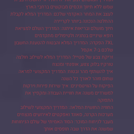
שמש ללא תיווך ונכסים מבוקשים ברחבי הארץ
לעצב את המחר האקדמי שלכם: המדריך המלא לקבלת
ההחלטה הנכונה ביותר לקריירה
חיוך מושלם ובריאות איתנה: המדריך השלם למציאת
רופא שיניים בנתניה ולטיפולים מתקדמים
7XL הפקדה: המדריך המלא והבטוח להטענת החשבון
שלכם ב-7 אקסל
זריקת צבע של סטייל: המדריך המלא לשילוב חולצה
טורקיז בלוק צנוע, אופנתי ומנצח
איך להשתזף מהר ובטוח: המדריך המקצועי למראה
שחום וזוהר לאורך כל השנה
הפיקוח על הוויטמינים: איך שירות פירות וירקות
למשרדים משנה את חוויית העבודה ומקפיץ את
התפוקה
החוויה החושית המלאה: המדריך המקצועי לשילוב
מערכות הקרנה, סאונד ואפקטים לאירועים מנצחים
מעבר לניחוח המוכר: הסוד האמיתי של עולם הניחוחות
שמשנה את הדרך שבה תופסים אותך