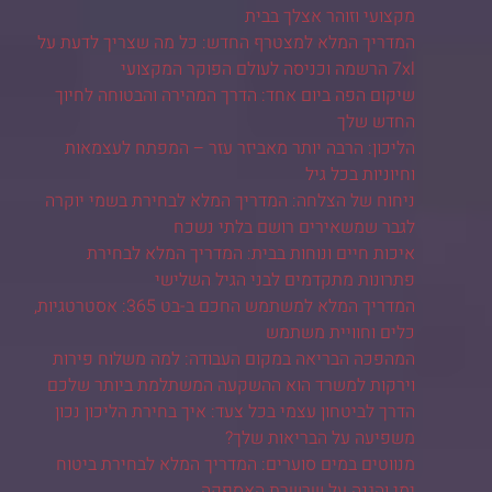
מקצועי וזוהר אצלך בבית
המדריך המלא למצטרף החדש: כל מה שצריך לדעת על
7xl הרשמה וכניסה לעולם הפוקר המקצועי
שיקום הפה ביום אחד: הדרך המהירה והבטוחה לחיוך
החדש שלך
הליכון: הרבה יותר מאביזר עזר – המפתח לעצמאות
וחיוניות בכל גיל
ניחוח של הצלחה: המדריך המלא לבחירת בשמי יוקרה
לגבר שמשאירים רושם בלתי נשכח
איכות חיים ונוחות בבית: המדריך המלא לבחירת
פתרונות מתקדמים לבני הגיל השלישי
המדריך המלא למשתמש החכם ב-בט 365: אסטרטגיות,
כלים וחוויית משתמש
המהפכה הבריאה במקום העבודה: למה משלוח פירות
וירקות למשרד הוא ההשקעה המשתלמת ביותר שלכם
הדרך לביטחון עצמי בכל צעד: איך בחירת הליכון נכון
משפיעה על הבריאות שלך?
מנווטים במים סוערים: המדריך המלא לבחירת ביטוח
ימי והגנה על שרשרת האספקה