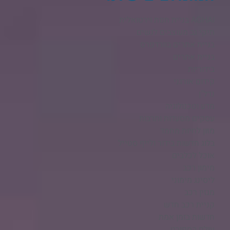
AGHAI בניית חנות וירטואלית​
תיקי גב מעוצבים לנשים
בניית אתרים בוורדפרס
בניית אתרים
בידוריות
קידום אורגני
נדל"ן
מדע וטכנולוגיה
עסקים מסעדות ותרבות
מזון לחיות מחמד
בלוג חדשות בידור ולייף סטייל
אוכל לכלבים
מימון רכב
ליסינג מימוני
מגזין רכב
קניית רכב חדש
חדשות בזמן אמת
עולם הספורט