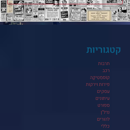
קטגוריות
תרבות
רכב
קוֹסמֵטִיקָה
פירות וירקות
עסקים
עיתונים
ספורט
נדל"ן
להורים
כללי