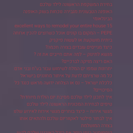
בחירת המשקפת הראשונה לילד שלכם
האופנה הטבעונית מגבירה נוכחות בשוק האופנה
הבינלאומי
15 excellent ways to remodel your entire house
PEPE – המקום בו קונים אוכל כשרוצים להכין ארוחה
ביתית מושקעת או לעשות פיקניק
כיצד מגייסים עובדים בצורה חכמה?
מנשא לתינוק – למה אתם חייבים את זה ?
האם ריצה מזיקה לברכיים?
יתרונות שמפו ים המלח לשימוש עבור בע"ח ובני אדם
כל מה שרציתם לדעת על איתור מחוננים בישראל
כלכלת ישראל – נס או הצלחה ידועה מראש כנגד כל
הסיכויים?
איך לתכנן לילד שלכם מסיבת יום הולדת מיוחדת?
טיפים לבחירת המכונית הראשונה לילד שלכם
מגשי אירוח – כיצד בוחרים מגשי אירוח לאירוע שלנו
איך לבחור פילטר לאקווריום שלכם ולהתאים אותו
בצורה המושלמת
קומפוסטר ביתי הופך את הזבל האורגני שלכם לדשן