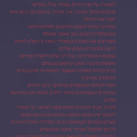
לשמירה על אורח חיים עצמאי בגיל השלישי
מהפכת החיוך המהיר: איך תהליך שיקום הפה ביום אחד
ישנה את חייכם?
המדריך המלא להפקת אירועים וחוויות ביתיות:
מטכנולוגיית הקרנה ועד סאונד מושלם
משדרגים את המטבח המשרדי: המדריך המלא לניהול
רכש חכם ובריא בעסק שלכם
שואגת האצטדיונים: המדריך המלא לחוויית אמינם
הופעות וסיבובי הענק הנחשקים בעולם
פדיון כפרות וסודות התשובה: לפתוח דף חדש בחיים
ולהמתיק את הדין
הסוד לקילוף המחסומים מהחיים: כיצד הכלים
הרוחניים העוצמתיים ביותר יכולים לשנות את המציאות
שלכם
מדריך מקיף לבחירת תחתון סופג לאישה: כך תחזירי
לעצמך את השקט הנפשי, הנוחות והביטחון העצמי
צעדים בטוחים לעצמאות בבית: המדריך המלא לבחירת
הליכון מתקפל ואביזרי סיעוד מתקדמים
המדריך המושלם למציאת יחידות דיור להשכרה בבית