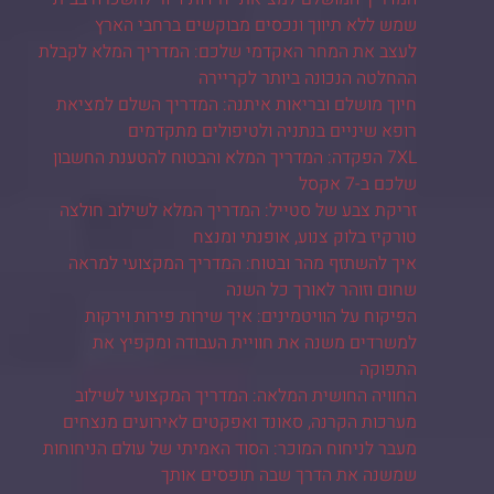
שמש ללא תיווך ונכסים מבוקשים ברחבי הארץ
לעצב את המחר האקדמי שלכם: המדריך המלא לקבלת
ההחלטה הנכונה ביותר לקריירה
חיוך מושלם ובריאות איתנה: המדריך השלם למציאת
רופא שיניים בנתניה ולטיפולים מתקדמים
7XL הפקדה: המדריך המלא והבטוח להטענת החשבון
שלכם ב-7 אקסל
זריקת צבע של סטייל: המדריך המלא לשילוב חולצה
טורקיז בלוק צנוע, אופנתי ומנצח
איך להשתזף מהר ובטוח: המדריך המקצועי למראה
שחום וזוהר לאורך כל השנה
הפיקוח על הוויטמינים: איך שירות פירות וירקות
למשרדים משנה את חוויית העבודה ומקפיץ את
התפוקה
החוויה החושית המלאה: המדריך המקצועי לשילוב
מערכות הקרנה, סאונד ואפקטים לאירועים מנצחים
מעבר לניחוח המוכר: הסוד האמיתי של עולם הניחוחות
שמשנה את הדרך שבה תופסים אותך