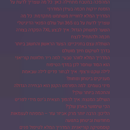
המהפכה במטבח מתחילה כאן: כל מה שצריך לדעת על
הזמנת ירקות חכמה בעידן המודרני
המדריך המלא לחוויית משתמש מתקדמת: כל מה
שצריך לדעת על בט 365 ועל עולם הפנאי הדיגיטלי
השער למשחק הגדול: איך לבצע 7XL הפקדה בצורה
חכמה ולהתחיל לנצח
השתלת עצם בחניכיים: הצעד הראשון והחשוב ביותר
בדרך לשיקום חיוך מושלם
המדריך המלא לזוהר טבעי: למה ריר חלזונות קוריאני
הוא הסוד שחסר לכן במדף הטיפוח
לילה שקט ורצוף: איך לבחור פדים לילה שבאמת
מעניקים ביטחון ונוחות?
מיני בשמים: למה הפורמט הקטן הוא הבחירה הגדולה
והחכמה ביותר שלך?
השילוב המנצח: איך להפוך חצאית ג'ינס מידי לפריט
הכי שימושי בארון שלך?
הליכון: הרבה יותר מרק אביזר עזר – המפתח לעצמאות
מחודשת וביטחון בתנועה
קוסמטיקה קוריאנית: המדריך המלא לטיפול פנים