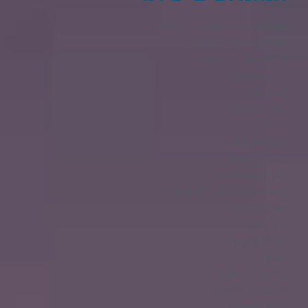
AGHAI בניית חנות וירטואלית​
תיקי גב מעוצבים לנשים
בניית אתרים בוורדפרס
בניית אתרים
בידוריות
קידום אורגני
נדל"ן
מדע וטכנולוגיה
עסקים מסעדות ותרבות
מזון לחיות מחמד
בלוג חדשות בידור ולייף סטייל
אוכל לכלבים
מימון רכב
ליסינג מימוני
מגזין רכב
קניית רכב חדש
חדשות בזמן אמת
עולם הספורט