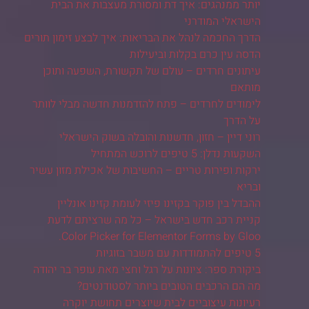
יותר ממנהגים: איך דת ומסורת מעצבות את הבית
הישראלי המודרני
הדרך החכמה לנהל את הבריאות: איך לבצע זימון תורים
הדסה עין כרם בקלות וביעילות
עיתונים חרדים – עולם של תקשורת, השפעה ותוכן
מותאם
לימודים לחרדים – פתח להזדמנות חדשה מבלי לוותר
על הדרך
רוני דיין – חזון, חדשנות והובלה בשוק הישראלי
השקעות נדלן: 5 טיפים לרוכש המתחיל
ירקות ופירות טריים – החשיבות של אכילת מזון עשיר
ובריא
ההבדל בין פוקר בקזינו פיזי לעומת קזינו אונליין
קניית רכב חדש בישראל – כל מה שרציתם לדעת
Color Picker for Elementor Forms by Gloo.
5 טיפים להתמודדות עם משבר בזוגיות
ביקורת ספר: ציונות על רגל וחצי מאת עופר בר יהודה
מה הם הרכבים הטובים ביותר לסטודנטים?
רעיונות עיצוביים לבית שיוצרים תחושת יוקרה