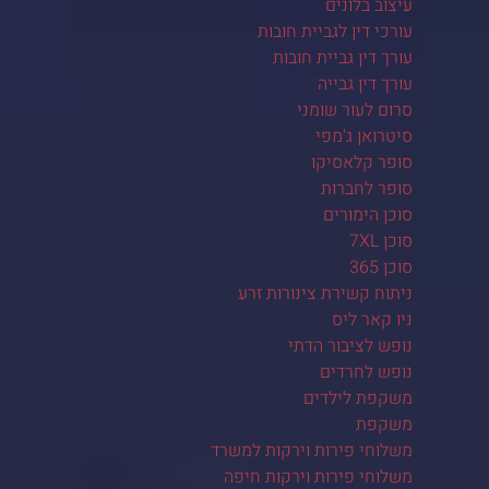
עיצוב בלונים
עורכי דין לגביית חובות
עורך דין גביית חובות
עורך דין גבייה
סרום לעור שומני
סיטרואן ג'מפי
סופר קלאסיקו
סופר לחברות
סוכן הימורים
סוכן 7XL
סוכן 365
ניתוח קשירת צינורות זרע
ניו קאר ליס
נופש לציבור הדתי
נופש לחרדים
משקפת לילדים
משקפת
משלוחי פירות וירקות למשרד
משלוחי פירות וירקות חיפה