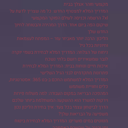
מקצועי וזוהר אצלך בבית
המדריך המלא למצטרף החדש: כל מה שצריך לדעת על
7xl הרשמה וכניסה לעולם הפוקר המקצועי
שיקום הפה ביום אחד: הדרך המהירה והבטוחה לחיוך
החדש שלך
הליכון: הרבה יותר מאביזר עזר – המפתח לעצמאות
וחיוניות בכל גיל
ניחוח של הצלחה: המדריך המלא לבחירת בשמי יוקרה
לגבר שמשאירים רושם בלתי נשכח
איכות חיים ונוחות בבית: המדריך המלא לבחירת
פתרונות מתקדמים לבני הגיל השלישי
המדריך המלא למשתמש החכם ב-בט 365: אסטרטגיות,
כלים וחוויית משתמש
המהפכה הבריאה במקום העבודה: למה משלוח פירות
וירקות למשרד הוא ההשקעה המשתלמת ביותר שלכם
הדרך לביטחון עצמי בכל צעד: איך בחירת הליכון נכון
משפיעה על הבריאות שלך?
מנווטים במים סוערים: המדריך המלא לבחירת ביטוח
ימי והגנה על שרשרת האספקה