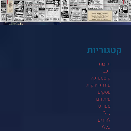
קטגוריות
תרבות
רכב
קוֹסמֵטִיקָה
פירות וירקות
עסקים
עיתונים
ספורט
נדל"ן
להורים
כללי