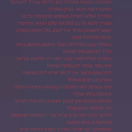
המהפכה במטבח מתחילה כאן: כל מה שצריך לדעת על
הזמנת ירקות חכמה בעידן המודרני
המדריך המלא לחוויית משתמש מתקדמת: כל מה
שצריך לדעת על בט 365 ועל עולם הפנאי הדיגיטלי
השער למשחק הגדול: איך לבצע 7XL הפקדה בצורה
חכמה ולהתחיל לנצח
השתלת עצם בחניכיים: הצעד הראשון והחשוב ביותר
בדרך לשיקום חיוך מושלם
המדריך המלא לזוהר טבעי: למה ריר חלזונות קוריאני
הוא הסוד שחסר לכן במדף הטיפוח
לילה שקט ורצוף: איך לבחור פדים לילה שבאמת
מעניקים ביטחון ונוחות?
מיני בשמים: למה הפורמט הקטן הוא הבחירה הגדולה
והחכמה ביותר שלך?
השילוב המנצח: איך להפוך חצאית ג'ינס מידי לפריט
הכי שימושי בארון שלך?
הליכון: הרבה יותר מרק אביזר עזר – המפתח לעצמאות
מחודשת וביטחון בתנועה
קוסמטיקה קוריאנית: המדריך המלא לטיפול פנים