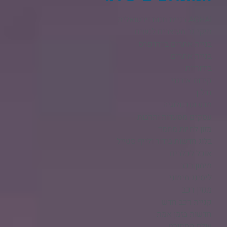
AGHAI בניית חנות וירטואלית​
תיקי גב מעוצבים לנשים
בניית אתרים בוורדפרס
בניית אתרים
בידוריות
קידום אורגני
נדל"ן
מדע וטכנולוגיה
עסקים מסעדות ותרבות
מזון לחיות מחמד
בלוג חדשות בידור ולייף סטייל
אוכל לכלבים
מימון רכב
ליסינג מימוני
מגזין רכב
קניית רכב חדש
חדשות בזמן אמת
עולם הספורט