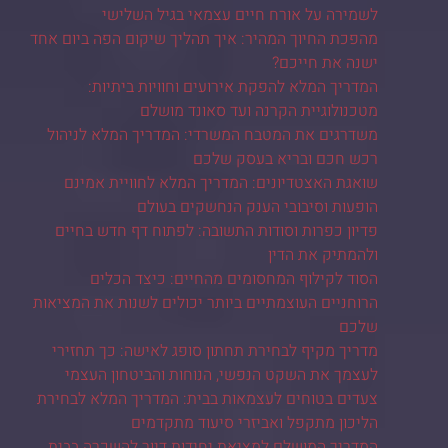
לשמירה על אורח חיים עצמאי בגיל השלישי
מהפכת החיוך המהיר: איך תהליך שיקום הפה ביום אחד
ישנה את חייכם?
המדריך המלא להפקת אירועים וחוויות ביתיות:
מטכנולוגיית הקרנה ועד סאונד מושלם
משדרגים את המטבח המשרדי: המדריך המלא לניהול
רכש חכם ובריא בעסק שלכם
שואגת האצטדיונים: המדריך המלא לחוויית אמינם
הופעות וסיבובי הענק הנחשקים בעולם
פדיון כפרות וסודות התשובה: לפתוח דף חדש בחיים
ולהמתיק את הדין
הסוד לקילוף המחסומים מהחיים: כיצד הכלים
הרוחניים העוצמתיים ביותר יכולים לשנות את המציאות
שלכם
מדריך מקיף לבחירת תחתון סופג לאישה: כך תחזירי
לעצמך את השקט הנפשי, הנוחות והביטחון העצמי
צעדים בטוחים לעצמאות בבית: המדריך המלא לבחירת
הליכון מתקפל ואביזרי סיעוד מתקדמים
המדריך המושלם למציאת יחידות דיור להשכרה בבית