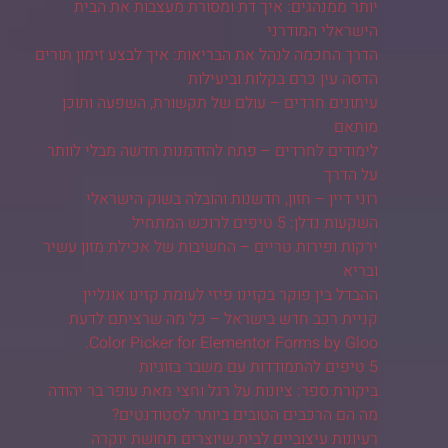
יותר ממנהגים: איך דת ומסורת מעצבות את הבית
הישראלי המודרני
הדרך החכמה לנהל את הבריאות: איך לבצע זימון תורים
הדסה עין כרם בקלות וביעילות
עיתונים חרדים – עולם של תקשורת, השפעה ותוכן
מותאם
לימודים לחרדים – פתח להזדמנות חדשה מבלי לוותר
על הדרך
רוני דיין – חזון, חדשנות והובלה בשוק הישראלי
השקעות נדלן: 5 טיפים לרוכש המתחיל
ירקות ופירות טריים – החשיבות של אכילת מזון עשיר
ובריא
ההבדל בין פוקר בקזינו פיזי לעומת קזינו אונליין
קניית רכב חדש בישראל – כל מה שרציתם לדעת
Color Picker for Elementor Forms by Gloo.
5 טיפים להתמודדות עם משבר בזוגיות
ביקורת ספר: ציונות על רגל וחצי מאת עופר בר יהודה
מה הם הרכבים הטובים ביותר לסטודנטים?
רעיונות עיצוביים לבית שיוצרים תחושת יוקרה