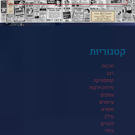
קטגוריות
תרבות
רכב
קוֹסמֵטִיקָה
פירות וירקות
עסקים
עיתונים
ספורט
נדל"ן
להורים
כללי