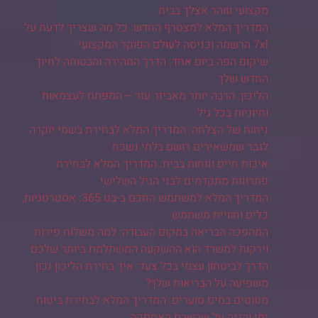
מקצועי וזוהר אצלך בבית
המדריך המלא למצטרף החדש: כל מה שצריך לדעת על
7xl הרשמה וכניסה לעולם הפוקר המקצועי
שיקום הפה ביום אחד: הדרך המהירה והבטוחה לחיוך
החדש שלך
הליכון: הרבה יותר מאביזר עזר – המפתח לעצמאות
וחיוניות בכל גיל
ניחוח של הצלחה: המדריך המלא לבחירת בשמי יוקרה
לגבר שמשאירים רושם בלתי נשכח
איכות חיים ונוחות בבית: המדריך המלא לבחירת
פתרונות מתקדמים לבני הגיל השלישי
המדריך המלא למשתמש החכם ב-בט 365: אסטרטגיות,
כלים וחוויית משתמש
המהפכה הבריאה במקום העבודה: למה משלוח פירות
וירקות למשרד הוא ההשקעה המשתלמת ביותר שלכם
הדרך לביטחון עצמי בכל צעד: איך בחירת הליכון נכון
משפיעה על הבריאות שלך?
מנווטים במים סוערים: המדריך המלא לבחירת ביטוח
ימי והגנה על שרשרת האספקה