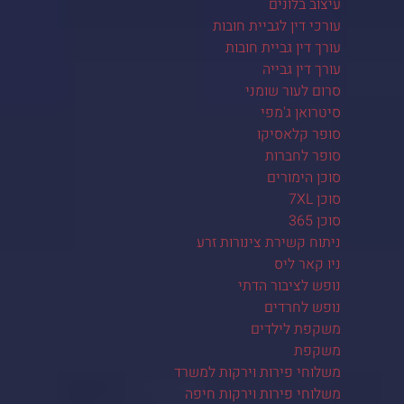
עיצוב בלונים
עורכי דין לגביית חובות
עורך דין גביית חובות
עורך דין גבייה
סרום לעור שומני
סיטרואן ג'מפי
סופר קלאסיקו
סופר לחברות
סוכן הימורים
סוכן 7XL
סוכן 365
ניתוח קשירת צינורות זרע
ניו קאר ליס
נופש לציבור הדתי
נופש לחרדים
משקפת לילדים
משקפת
משלוחי פירות וירקות למשרד
משלוחי פירות וירקות חיפה