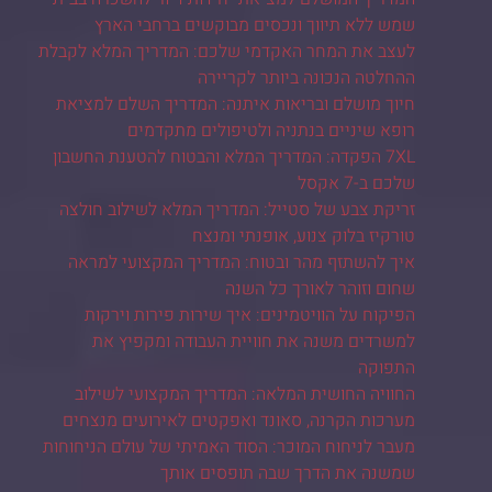
שמש ללא תיווך ונכסים מבוקשים ברחבי הארץ
לעצב את המחר האקדמי שלכם: המדריך המלא לקבלת
ההחלטה הנכונה ביותר לקריירה
חיוך מושלם ובריאות איתנה: המדריך השלם למציאת
רופא שיניים בנתניה ולטיפולים מתקדמים
7XL הפקדה: המדריך המלא והבטוח להטענת החשבון
שלכם ב-7 אקסל
זריקת צבע של סטייל: המדריך המלא לשילוב חולצה
טורקיז בלוק צנוע, אופנתי ומנצח
איך להשתזף מהר ובטוח: המדריך המקצועי למראה
שחום וזוהר לאורך כל השנה
הפיקוח על הוויטמינים: איך שירות פירות וירקות
למשרדים משנה את חוויית העבודה ומקפיץ את
התפוקה
החוויה החושית המלאה: המדריך המקצועי לשילוב
מערכות הקרנה, סאונד ואפקטים לאירועים מנצחים
מעבר לניחוח המוכר: הסוד האמיתי של עולם הניחוחות
שמשנה את הדרך שבה תופסים אותך