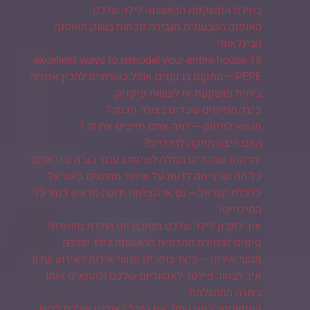
בחירת המשקפת הראשונה לילד שלכם
האופנה הטבעונית מגבירה נוכחות בשוק האופנה
הבינלאומי
15 excellent ways to remodel your entire house
PEPE – המקום בו קונים אוכל כשרוצים להכין ארוחה
ביתית מושקעת או לעשות פיקניק
כיצד מגייסים עובדים בצורה חכמה?
מנשא לתינוק – למה אתם חייבים את זה ?
האם ריצה מזיקה לברכיים?
יתרונות שמפו ים המלח לשימוש עבור בע"ח ובני אדם
כל מה שרציתם לדעת על איתור מחוננים בישראל
כלכלת ישראל – נס או הצלחה ידועה מראש כנגד כל
הסיכויים?
איך לתכנן לילד שלכם מסיבת יום הולדת מיוחדת?
טיפים לבחירת המכונית הראשונה לילד שלכם
מגשי אירוח – כיצד בוחרים מגשי אירוח לאירוע שלנו
איך לבחור פילטר לאקווריום שלכם ולהתאים אותו
בצורה המושלמת
קומפוסטר ביתי הופך את הזבל האורגני שלכם לדשן