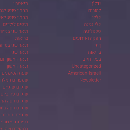
נדל"ן
תיאטרון
להורים
תחתון סופג לגב
כללי
תחתון סופג לא
כלי נגינה
תופים לילדים
טכנולוגיה
תואר שני בניהו
הפקה ואירועים
בריאות
דָתִי
תואר שני במדע
בריאות
תואר שני
בעלי חיים
תואר ראשון יום
Uncategorized
תואר ראשון
American-Israeli
שפת הסימנים ה
Newsletter
שמפו ים המלח
שיקום שיניים
שיקום פה ביום 
שיקום הפה המל
שיקום הפה ביו
שיניים תותבות
רעיונות עיצוביי
רמקולים שקועי