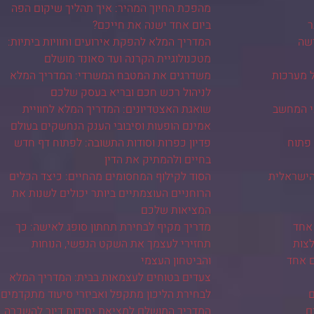
מהפכת החיוך המהיר: איך תהליך שיקום הפה
ר
ביום אחד ישנה את חייכם?
ישה
המדריך המלא להפקת אירועים וחוויות ביתיות:
מטכנולוגיית הקרנה ועד סאונד מושלם
ל מערכות
משדרגים את המטבח המשרדי: המדריך המלא
לניהול רכש חכם ובריא בעסק שלכם
י המחשב
שואגת האצטדיונים: המדריך המלא לחוויית
אמינם הופעות וסיבובי הענק הנחשקים בעולם
 פתוח
פדיון כפרות וסודות התשובה: לפתוח דף חדש
בחיים ולהמתיק את הדין
ישראלית
הסוד לקילוף המחסומים מהחיים: כיצד הכלים
הרוחניים העוצמתיים ביותר יכולים לשנות את
המציאות שלכם
אחד
מדריך מקיף לבחירת תחתון סופג לאישה: כך
צות
תחזירי לעצמך את השקט הנפשי, הנוחות
ם אחד
והביטחון העצמי
צעדים בטוחים לעצמאות בבית: המדריך המלא
ם
לבחירת הליכון מתקפל ואביזרי סיעוד מתקדמים
ם
המדריך המושלם למציאת יחידות דיור להשכרה