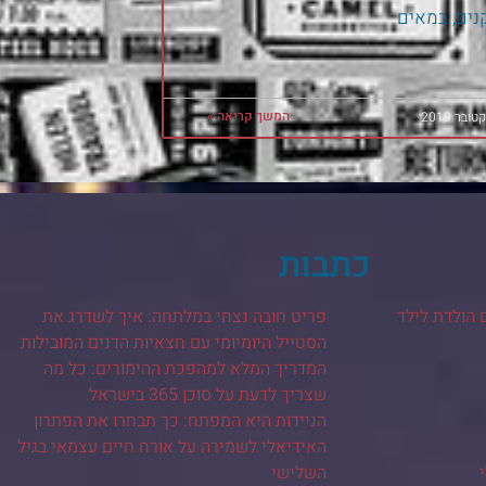
ים, במאים
המשך קריאה »
כתבות
 הולדת לילד
פריט חובה נצחי במלתחה: איך לשדרג את
הסטייל היומיומי עם חצאיות הדנים המובילות
המדריך המלא למהפכת ההימורים: כל מה
שצריך לדעת על סוכן 365 בישראל
הניידות היא המפתח: כך תבחרו את הפתרון
האידיאלי לשמירה על אורח חיים עצמאי בגיל
השלישי