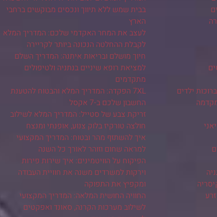
ם
בבית שמש ללא תיווך ונכסים מבוקשים ברחבי
רה
הארץ
לעצב את המחר האקדמי שלכם: המדריך המלא
לקבלת ההחלטה הנכונה ביותר לקריירה
חיוך מושלם ובריאות איתנה: המדריך השלם
ים
למציאת רופא שיניים בנתניה ולטיפולים
מתקדמים
רוכות ילדים
7XL הפקדה: המדריך המלא והבטוח להטענת
מקדמה
החשבון שלכם ב-7 אקסל
זריקת צבע של סטייל: המדריך המלא לשילוב
יאני
חולצה טורקיז בלוק צנוע, אופנתי ומנצח
איך להשתזף מהר ובטוח: המדריך המקצועי
ם
למראה שחום וזוהר לאורך כל השנה
הפיקוח על הוויטמינים: איך שירות פירות
ניה
וירקות למשרדים משנה את חוויית העבודה
יסריה
ומקפיץ את התפוקה
זרע
החוויה החושית המלאה: המדריך המקצועי
לשילוב מערכות הקרנה, סאונד ואפקטים