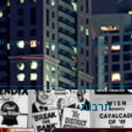
חדשות
להורים
ספורט
עסקים
תרבות
רכב
נד
תרבות