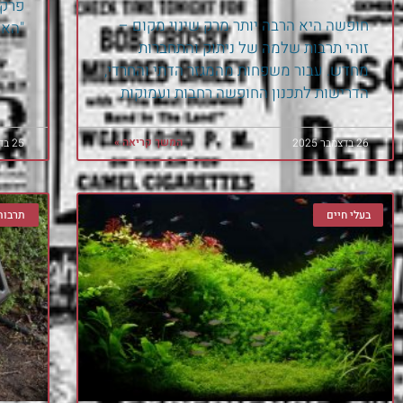
פרק 
חופשה היא הרבה יותר מרק שינוי מקום –
"האי
זוהי תרבות שלמה של ניתוק והתחברות
מחדש. עבור משפחות מהמגזר הדתי והחרדי,
הדרישות לתכנון החופשה רחבות ועמוקות
המשך קריאה »
26 בדצמבר 2025
25 בדצמבר 2022
בעלי חיים
תרבות