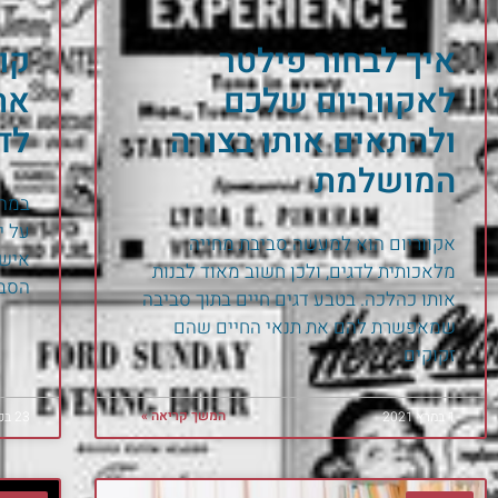
איך לבחור פילטר
קו
לאקווריום שלכם
את
ולהתאים אותו בצורה
לד
המושלמת
במהל
על י
אקווריום הוא למעשה סביבת מחייה
אישי
מלאכותית לדגים, ולכן חשוב מאוד לבנות
הסבי
אותו כהלכה. בטבע דגים חיים בתוך סביבה
שמאפשרת להם את תנאי החיים שהם
זקוקים
המשך קריאה »
1 במרץ 2021
23 בפברואר 2021