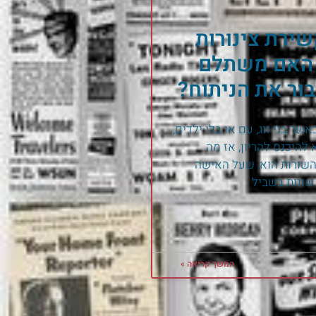
שירת צינורות
 האם משתלם
ור את הניתוח?
שר בני זוג, עם או בלי ילדים,
להיכנס להריון, אז מה
שורות הוא, שעל האישה
שונות בשביל
המשך קריאה »