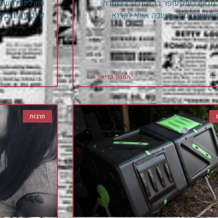
מספרו של עופר בר יהודה. הכותרת-
שעלינו לחשוב
ש שגרר מיג", משכה אותי לקרוא
קייטרינג ובכלל
המשך קריאה »
1 במרץ 2021
תרבות