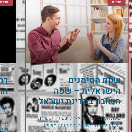
תרבות
תרבות
שפת הסימנים
רמי
הישראלית – שפה
הת
חשובה במדינת ישראל
אחד 
בתרב
שפת הסימנים הישראלית, שפת התקשורת
העשי
של החירשים בישראל, התפתחה משפת
פולי