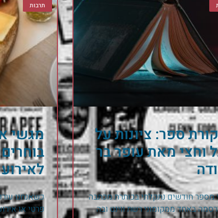
תרבות
ורת ספר: ציונות על
מגשי אי
ל וחצי מאת עופר בר
בוחרים 
ודה
לאירוע 
 מספר חודשים נתקלתי בכותרת מכתבה
כשאנחנו עורכי
סמה באחד ממקומוני רשת ווינט ובה
פרטי או אירו