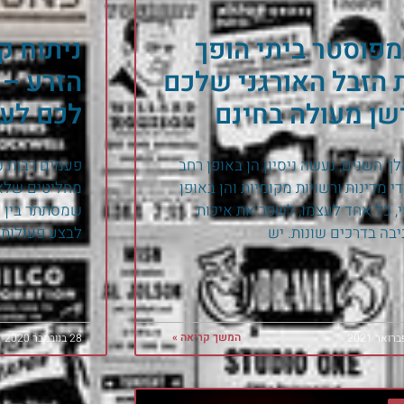
מפוסטר ביתי הופך
ניתוח ק
 הזבל האורגני שלכם
הזרע –
שן מעולה בחינם
לכם לעב
ך השנים, נעשה ניסיון הן באופן רחב
פעמים רבות כא
די מדינות ורשויות מקומיות והן באופן
מחליטים שלא 
, כל אחד לעצמו, לשפר את איכות
שמסתתר בין ה
בה בדרכים שונות. יש
לבצע פעולות 
המשך קריאה »
28 בנובמבר 2020