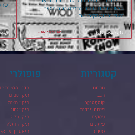
הסימנים הגרמנית. הכל התחיל בשנת 1932
שחקנ
כאשר מורים שעברו הדרכה בבית הספר
יהודי-גרמני, הקימו את
המשך קריאה »
15 באוקטובר 2019
5 באוקטובר 2019
קטגוריות
פופולרי
תרבות
תכנון מסיבת יום
רכב
תיקי נשים
קוֹסמֵטִיקָה
תיקון חצות
פירות וירקות
תיקון זיווג
עסקים
תיק עגלה
עיתונים
תיק החתלה
ספורט
תיאטרון ישראלי