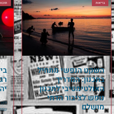
בריאות
תרבות
השקט הנפשי מתחיל
ביק
בתכנון: המדריך
רג
האולטימטיבי לתכנון
יה
נופש לציבור הדתי
לפני
מושלם
שפור