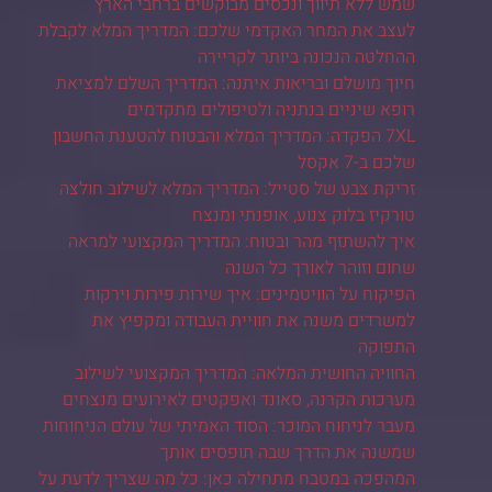
שמש ללא תיווך ונכסים מבוקשים ברחבי הארץ
לעצב את המחר האקדמי שלכם: המדריך המלא לקבלת
ההחלטה הנכונה ביותר לקריירה
חיוך מושלם ובריאות איתנה: המדריך השלם למציאת
רופא שיניים בנתניה ולטיפולים מתקדמים
7XL הפקדה: המדריך המלא והבטוח להטענת החשבון
שלכם ב-7 אקסל
זריקת צבע של סטייל: המדריך המלא לשילוב חולצה
טורקיז בלוק צנוע, אופנתי ומנצח
איך להשתזף מהר ובטוח: המדריך המקצועי למראה
שחום וזוהר לאורך כל השנה
הפיקוח על הוויטמינים: איך שירות פירות וירקות
למשרדים משנה את חוויית העבודה ומקפיץ את
התפוקה
החוויה החושית המלאה: המדריך המקצועי לשילוב
מערכות הקרנה, סאונד ואפקטים לאירועים מנצחים
מעבר לניחוח המוכר: הסוד האמיתי של עולם הניחוחות
שמשנה את הדרך שבה תופסים אותך
המהפכה במטבח מתחילה כאן: כל מה שצריך לדעת על