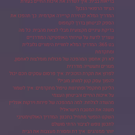
בריאות בבית: איך לשדרג את איכות החיים בעזרת
הציוד הרפואי הנכון?
המדריך המלא לבחירת קריירה אקדמית: כך תהפכו את
הספק לביטחון בדרך לקמפוס
בדיקת עיניים מקצועית מבלי לצאת מהבית: כל מה
שצריך לדעת על שירותי האופטיקה המודרניים
בט 365: המדריך המלא לחוויית הימורים גלובלית
ומתקדמת
לא רק אחסון: המהפכה של מכולות מומלצות לאחסון,
מגורים ותעשייה מודרנית
לפרוץ את תקרת הזכוכית: איך פרסום עסקים חכם יכול
להפוך עסק קטן למותג מוביל?
הליכון מתקפל ופתרונות טיפול מתקדמים: איך לשמור
על איכות החיים והביטחון העצמי
מהשדה לצלחת: למה המהפכה של פירות וירקות אונליין
משנה את המטבח הישראלי?
השקט הנפשי מתחיל בתכנון: המדריך האולטימטיבי
לתכנון נופש לציבור הדתי מושלם
יותר ממנהגים: איך דת ומסורת מעצבות את הבית