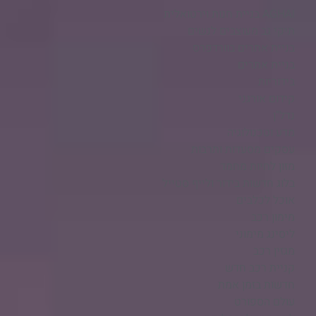
AGHAI בניית חנות וירטואלית​
תיקי גב מעוצבים לנשים
בניית אתרים בוורדפרס
בניית אתרים
בידוריות
קידום אורגני
נדל"ן
מדע וטכנולוגיה
עסקים מסעדות ותרבות
מזון לחיות מחמד
בלוג חדשות בידור ולייף סטייל
אוכל לכלבים
מימון רכב
ליסינג מימוני
מגזין רכב
קניית רכב חדש
חדשות בזמן אמת
עולם הספורט