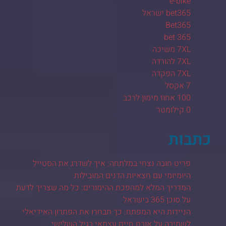
e-bike
bet365 ישראל
Bet365
bet 365
7XL משיכה
7XL להורדה
7XL הפקדה
7 אקסל
100 אחוז מימון לרכב
0 קילומטר
כתבות
פריט חובה נצחי במלתחה: איך לשדרג את הסטייל
היומיומי עם חצאיות הדנים המובילות
המדריך המלא למהפכת ההימורים: כל מה שצריך לדעת
על סוכן 365 בישראל
הניידות היא המפתח: כך תבחרו את הפתרון האידיאלי
לשמירה על אורח חיים עצמאי בגיל השלישי