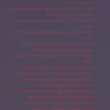
הישראלי המודרני
הדרך החכמה לנהל את הבריאות: איך לבצע זימון תורים
הדסה עין כרם בקלות וביעילות
עיתונים חרדים – עולם של תקשורת, השפעה ותוכן
מותאם
לימודים לחרדים – פתח להזדמנות חדשה מבלי לוותר
על הדרך
רוני דיין – חזון, חדשנות והובלה בשוק הישראלי
השקעות נדלן: 5 טיפים לרוכש המתחיל
ירקות ופירות טריים – החשיבות של אכילת מזון עשיר
ובריא
ההבדל בין פוקר בקזינו פיזי לעומת קזינו אונליין
קניית רכב חדש בישראל – כל מה שרציתם לדעת
Color Picker for Elementor Forms by Gloo.
5 טיפים להתמודדות עם משבר בזוגיות
ביקורת ספר: ציונות על רגל וחצי מאת עופר בר יהודה
מה הם הרכבים הטובים ביותר לסטודנטים?
רעיונות עיצוביים לבית שיוצרים תחושת יוקרה
בחירת המשקפת הראשונה לילד שלכם