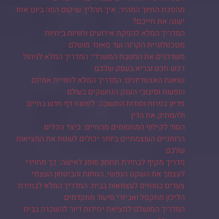
מהפכת החיוך המהיר: איך תהליך שיקום הפה ביום אחד
ישנה את חייכם?
המדריך המלא להפקת אירועים וחוויות ביתיות:
מטכנולוגיית הקרנה ועד סאונד מושלם
משדרגים את המטבח המשרדי: המדריך המלא לניהול
רכש חכם ובריא בעסק שלכם
שואגת האצטדיונים: המדריך המלא לחוויית אמינם
הופעות וסיבובי הענק הנחשקים בעולם
פדיון כפרות וסודות התשובה: לפתוח דף חדש בחיים
ולהמתיק את הדין
הסוד לקילוף המחסומים מהחיים: כיצד הכלים
הרוחניים העוצמתיים ביותר יכולים לשנות את המציאות
שלכם
מדריך מקיף לבחירת תחתון סופג לאישה: כך תחזירי
לעצמך את השקט הנפשי, הנוחות והביטחון העצמי
צעדים בטוחים לעצמאות בבית: המדריך המלא לבחירת
הליכון מתקפל ואביזרי סיעוד מתקדמים
המדריך המושלם למציאת יחידות דיור להשכרה בבית