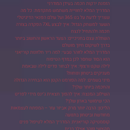
הזמנת ירקות חכמה בעידן המודרני
המדריך המלא לחוויית משתמש מתקדמת: כל מה
שצריך לדעת על בט 365 ועל עולם הפנאי הדיגיטלי
השער למשחק הגדול: איך לבצע 7XL הפקדה בצורה
חכמה ולהתחיל לנצח
השתלת עצם בחניכיים: הצעד הראשון והחשוב ביותר
בדרך לשיקום חיוך מושלם
המדריך המלא לזוהר טבעי: למה ריר חלזונות קוריאני
הוא הסוד שחסר לכן במדף הטיפוח
לילה שקט ורצוף: איך לבחור פדים לילה שבאמת
מעניקים ביטחון ונוחות?
מיני בשמים: למה הפורמט הקטן הוא הבחירה הגדולה
והחכמה ביותר שלך?
השילוב המנצח: איך להפוך חצאית ג'ינס מידי לפריט
הכי שימושי בארון שלך?
הליכון: הרבה יותר מרק אביזר עזר – המפתח לעצמאות
מחודשת וביטחון בתנועה
קוסמטיקה קוריאנית: המדריך המלא לטיפול פנים
מקצועי וזוהר אצלך בבית