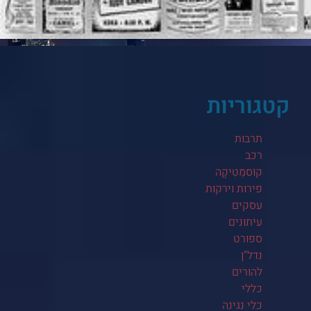
קטגוריות
תרבות
רכב
קוֹסמֵטִיקָה
פירות וירקות
עסקים
עיתונים
ספורט
נדל"ן
להורים
כללי
כלי נגינה