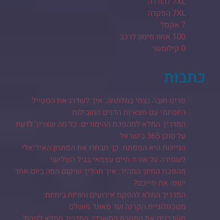
7XL להורדה
7XL הפקדה
7 אקסל
100 אחוז מימון לרכב
0 קילומטר
כתבות
פריט חובה נצחי במלתחה: איך לשדרג את הסטייל
היומיומי עם חצאיות הדנים המובילות
המדריך המלא למהפכת ההימורים: כל מה שצריך לדעת
על סוכן 365 בישראל
הניידות היא המפתח: כך תבחרו את הפתרון האידיאלי
לשמירה על אורח חיים עצמאי בגיל השלישי
מהפכת החיוך המהיר: איך תהליך שיקום הפה ביום אחד
ישנה את חייכם?
המדריך המלא להפקת אירועים וחוויות ביתיות:
מטכנולוגיית הקרנה ועד סאונד מושלם
משדרגים את המטבח המשרדי: המדריך המלא לניהול