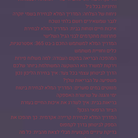
וחיוניות בכל גיל
ניחוח של הצלחה: המדריך המלא לבחירת בשמי יוקרה
לגבר שמשאירים רושם בלתי נשכח
איכות חיים ונוחות בבית: המדריך המלא לבחירת
פתרונות מתקדמים לבני הגיל השלישי
המדריך המלא למשתמש החכם ב-בט 365: אסטרטגיות,
כלים וחוויית משתמש
המהפכה הבריאה במקום העבודה: למה משלוח פירות
וירקות למשרד הוא ההשקעה המשתלמת ביותר שלכם
הדרך לביטחון עצמי בכל צעד: איך בחירת הליכון נכון
משפיעה על הבריאות שלך?
מנווטים במים סוערים: המדריך המלא לבחירת ביטוח
ימי והגנה על שרשרת האספקה
בריאות בבית: איך לשדרג את איכות החיים בעזרת
הציוד הרפואי הנכון?
המדריך המלא לבחירת קריירה אקדמית: כך תהפכו את
הספק לביטחון בדרך לקמפוס
בדיקת עיניים מקצועית מבלי לצאת מהבית: כל מה