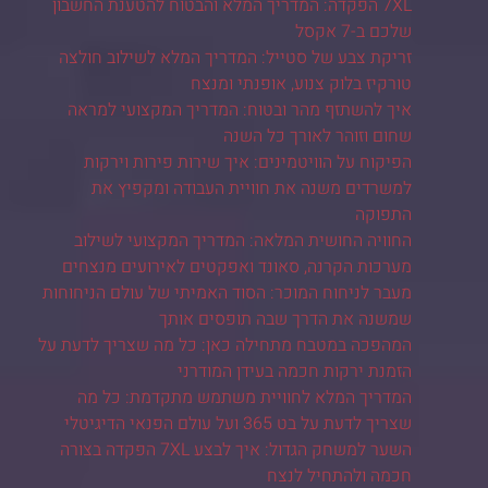
7XL הפקדה: המדריך המלא והבטוח להטענת החשבון
שלכם ב-7 אקסל
זריקת צבע של סטייל: המדריך המלא לשילוב חולצה
טורקיז בלוק צנוע, אופנתי ומנצח
איך להשתזף מהר ובטוח: המדריך המקצועי למראה
שחום וזוהר לאורך כל השנה
הפיקוח על הוויטמינים: איך שירות פירות וירקות
למשרדים משנה את חוויית העבודה ומקפיץ את
התפוקה
החוויה החושית המלאה: המדריך המקצועי לשילוב
מערכות הקרנה, סאונד ואפקטים לאירועים מנצחים
מעבר לניחוח המוכר: הסוד האמיתי של עולם הניחוחות
שמשנה את הדרך שבה תופסים אותך
המהפכה במטבח מתחילה כאן: כל מה שצריך לדעת על
הזמנת ירקות חכמה בעידן המודרני
המדריך המלא לחוויית משתמש מתקדמת: כל מה
שצריך לדעת על בט 365 ועל עולם הפנאי הדיגיטלי
השער למשחק הגדול: איך לבצע 7XL הפקדה בצורה
חכמה ולהתחיל לנצח