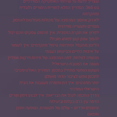
שצריך לדעת על שירותי האופטיקה המודרניים
בט 365: המדריך המלא לחוויית הימורים גלובלית
ומתקדמת
לא רק אחסון: המהפכה של מכולות מומלצות לאחסון,
מגורים ותעשייה מודרנית
לפרוץ את תקרת הזכוכית: איך פרסום עסקים חכם יכול
להפוך עסק קטן למותג מוביל?
הליכון מתקפל ופתרונות טיפול מתקדמים: איך לשמור
על איכות החיים והביטחון העצמי
מהשדה לצלחת: למה המהפכה של פירות וירקות אונליין
משנה את המטבח הישראלי?
השקט הנפשי מתחיל בתכנון: המדריך האולטימטיבי
לתכנון נופש לציבור הדתי מושלם
יותר ממנהגים: איך דת ומסורת מעצבות את הבית
הישראלי המודרני
הדרך החכמה לנהל את הבריאות: איך לבצע זימון תורים
הדסה עין כרם בקלות וביעילות
עיתונים חרדים – עולם של תקשורת, השפעה ותוכן
מותאם