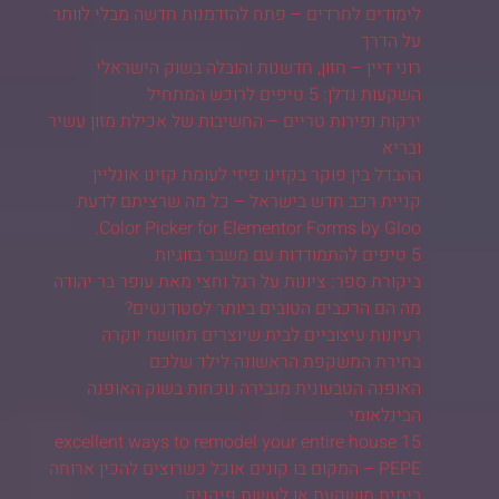
לימודים לחרדים – פתח להזדמנות חדשה מבלי לוותר
על הדרך
רוני דיין – חזון, חדשנות והובלה בשוק הישראלי
השקעות נדלן: 5 טיפים לרוכש המתחיל
ירקות ופירות טריים – החשיבות של אכילת מזון עשיר
ובריא
ההבדל בין פוקר בקזינו פיזי לעומת קזינו אונליין
קניית רכב חדש בישראל – כל מה שרציתם לדעת
Color Picker for Elementor Forms by Gloo.
5 טיפים להתמודדות עם משבר בזוגיות
ביקורת ספר: ציונות על רגל וחצי מאת עופר בר יהודה
מה הם הרכבים הטובים ביותר לסטודנטים?
רעיונות עיצוביים לבית שיוצרים תחושת יוקרה
בחירת המשקפת הראשונה לילד שלכם
האופנה הטבעונית מגבירה נוכחות בשוק האופנה
הבינלאומי
15 excellent ways to remodel your entire house
PEPE – המקום בו קונים אוכל כשרוצים להכין ארוחה
ביתית מושקעת או לעשות פיקניק