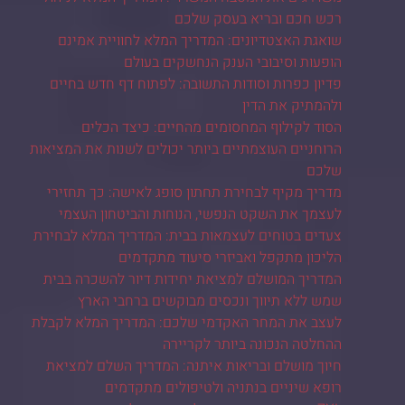
רכש חכם ובריא בעסק שלכם
שואגת האצטדיונים: המדריך המלא לחוויית אמינם
הופעות וסיבובי הענק הנחשקים בעולם
פדיון כפרות וסודות התשובה: לפתוח דף חדש בחיים
ולהמתיק את הדין
הסוד לקילוף המחסומים מהחיים: כיצד הכלים
הרוחניים העוצמתיים ביותר יכולים לשנות את המציאות
שלכם
מדריך מקיף לבחירת תחתון סופג לאישה: כך תחזירי
לעצמך את השקט הנפשי, הנוחות והביטחון העצמי
צעדים בטוחים לעצמאות בבית: המדריך המלא לבחירת
הליכון מתקפל ואביזרי סיעוד מתקדמים
המדריך המושלם למציאת יחידות דיור להשכרה בבית
שמש ללא תיווך ונכסים מבוקשים ברחבי הארץ
לעצב את המחר האקדמי שלכם: המדריך המלא לקבלת
ההחלטה הנכונה ביותר לקריירה
חיוך מושלם ובריאות איתנה: המדריך השלם למציאת
רופא שיניים בנתניה ולטיפולים מתקדמים