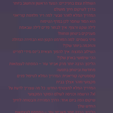
השתלת עצם בחניכיים: הצעד הראשון והחשוב ביותר
בדרך לשיקום חיוך מושלם
המדריך המלא לזוהר טבעי: למה ריר חלזונות קוריאני
הוא הסוד שחסר לכן במדף הטיפוח
לילה שקט ורצוף: איך לבחור פדים לילה שבאמת
מעניקים ביטחון ונוחות?
מיני בשמים: למה הפורמט הקטן הוא הבחירה הגדולה
והחכמה ביותר שלך?
השילוב המנצח: איך להפוך חצאית ג'ינס מידי לפריט
הכי שימושי בארון שלך?
הליכון: הרבה יותר מרק אביזר עזר – המפתח לעצמאות
מחודשת וביטחון בתנועה
קוסמטיקה קוריאנית: המדריך המלא לטיפול פנים
מקצועי וזוהר אצלך בבית
המדריך המלא למצטרף החדש: כל מה שצריך לדעת על
7xl הרשמה וכניסה לעולם הפוקר המקצועי
שיקום הפה ביום אחד: הדרך המהירה והבטוחה לחיוך
החדש שלך
הליכון: הרבה יותר מאביזר עזר – המפתח לעצמאות