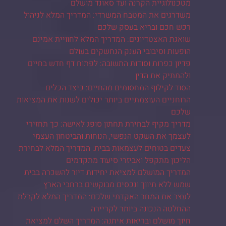
מטכנולוגיית הקרנה ועד סאונד מושלם
משדרגים את המטבח המשרדי: המדריך המלא לניהול
רכש חכם ובריא בעסק שלכם
שואגת האצטדיונים: המדריך המלא לחוויית אמינם
הופעות וסיבובי הענק הנחשקים בעולם
פדיון כפרות וסודות התשובה: לפתוח דף חדש בחיים
ולהמתיק את הדין
הסוד לקילוף המחסומים מהחיים: כיצד הכלים
הרוחניים העוצמתיים ביותר יכולים לשנות את המציאות
שלכם
מדריך מקיף לבחירת תחתון סופג לאישה: כך תחזירי
לעצמך את השקט הנפשי, הנוחות והביטחון העצמי
צעדים בטוחים לעצמאות בבית: המדריך המלא לבחירת
הליכון מתקפל ואביזרי סיעוד מתקדמים
המדריך המושלם למציאת יחידות דיור להשכרה בבית
שמש ללא תיווך ונכסים מבוקשים ברחבי הארץ
לעצב את המחר האקדמי שלכם: המדריך המלא לקבלת
ההחלטה הנכונה ביותר לקריירה
חיוך מושלם ובריאות איתנה: המדריך השלם למציאת