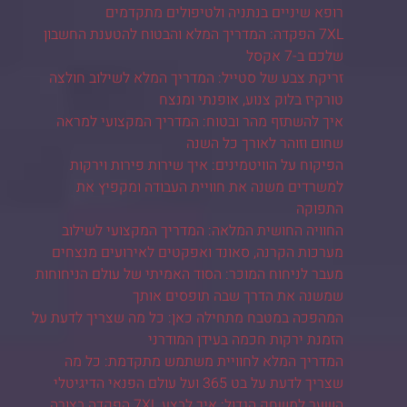
רופא שיניים בנתניה ולטיפולים מתקדמים
7XL הפקדה: המדריך המלא והבטוח להטענת החשבון
שלכם ב-7 אקסל
זריקת צבע של סטייל: המדריך המלא לשילוב חולצה
טורקיז בלוק צנוע, אופנתי ומנצח
איך להשתזף מהר ובטוח: המדריך המקצועי למראה
שחום וזוהר לאורך כל השנה
הפיקוח על הוויטמינים: איך שירות פירות וירקות
למשרדים משנה את חוויית העבודה ומקפיץ את
התפוקה
החוויה החושית המלאה: המדריך המקצועי לשילוב
מערכות הקרנה, סאונד ואפקטים לאירועים מנצחים
מעבר לניחוח המוכר: הסוד האמיתי של עולם הניחוחות
שמשנה את הדרך שבה תופסים אותך
המהפכה במטבח מתחילה כאן: כל מה שצריך לדעת על
הזמנת ירקות חכמה בעידן המודרני
המדריך המלא לחוויית משתמש מתקדמת: כל מה
שצריך לדעת על בט 365 ועל עולם הפנאי הדיגיטלי
השער למשחק הגדול: איך לבצע 7XL הפקדה בצורה