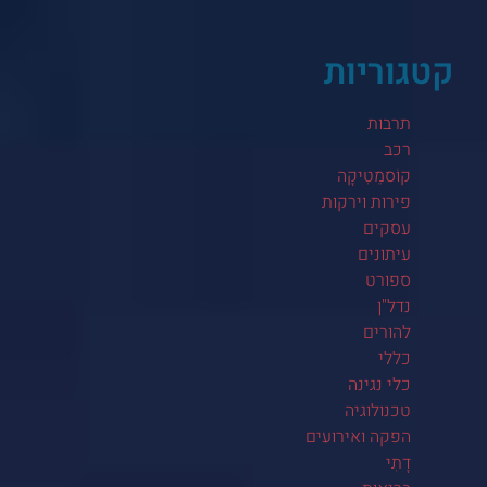
קטגוריות
תרבות
רכב
קוֹסמֵטִיקָה
פירות וירקות
עסקים
עיתונים
ספורט
נדל"ן
להורים
כללי
כלי נגינה
טכנולוגיה
הפקה ואירועים
דָתִי