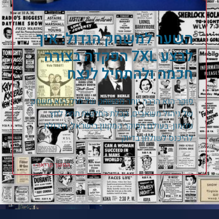
השער למשחק הגדול: איך
לבצע 7XL הפקדה בצורה
חכמה ולהתחיל לנצח
פוקר הוא הרבה יותר ממשחק של מזל; הוא משחק
של ניהול משאבים, קבלת החלטות תחת לחץ
ותזמון. בעולם הפוקר המקוון בישראל, היכולת
להיכנס לשולחן בדיוק
המשך קריאה »
20 במאי 2026