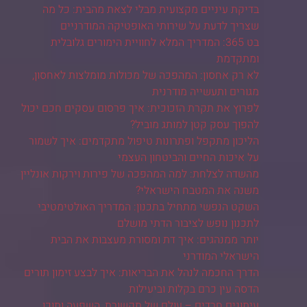
בדיקת עיניים מקצועית מבלי לצאת מהבית: כל מה
שצריך לדעת על שירותי האופטיקה המודרניים
בט 365: המדריך המלא לחוויית הימורים גלובלית
ומתקדמת
לא רק אחסון: המהפכה של מכולות מומלצות לאחסון,
מגורים ותעשייה מודרנית
לפרוץ את תקרת הזכוכית: איך פרסום עסקים חכם יכול
להפוך עסק קטן למותג מוביל?
הליכון מתקפל ופתרונות טיפול מתקדמים: איך לשמור
על איכות החיים והביטחון העצמי
מהשדה לצלחת: למה המהפכה של פירות וירקות אונליין
משנה את המטבח הישראלי?
השקט הנפשי מתחיל בתכנון: המדריך האולטימטיבי
לתכנון נופש לציבור הדתי מושלם
יותר ממנהגים: איך דת ומסורת מעצבות את הבית
הישראלי המודרני
הדרך החכמה לנהל את הבריאות: איך לבצע זימון תורים
הדסה עין כרם בקלות וביעילות
עיתונים חרדים – עולם של תקשורת, השפעה ותוכן