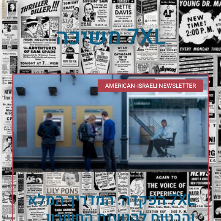
7XL משיכה
AMERICAN-ISRAELI NEWSLETTER
7XL הפקדה: המדריך המלא
והבטוח להטענת החשבון