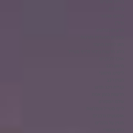
בניית אתרים
בידוריות
קידום אורגני
נדל"ן
מדע וטכנולוגיה
עסקים מסעדות ותרבות
מזון לחיות מחמד
בלוג חדשות בידור ולייף סטייל
אוכל לכלבים
מימון רכב
ליסינג מימוני
מגזין רכב
קניית רכב חדש
חדשות בזמן אמת
עולם הספורט
לייף סטייל והמלצות
אופנועים ורכבים
מגזין על גלגלים
בלוג מוטורי