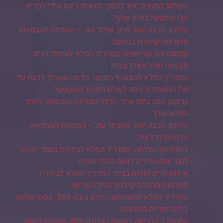
השילוב המנצח: איך להפוך חצאית ג'ינס מידי לפריט
הכי שימושי בארון שלך?
הליכון: הרבה יותר מרק אביזר עזר – המפתח לעצמאות
מחודשת וביטחון בתנועה
קוסמטיקה קוריאנית: המדריך המלא לטיפול פנים
מקצועי וזוהר אצלך בבית
המדריך המלא למצטרף החדש: כל מה שצריך לדעת על
7xl הרשמה וכניסה לעולם הפוקר המקצועי
שיקום הפה ביום אחד: הדרך המהירה והבטוחה לחיוך
החדש שלך
הליכון: הרבה יותר מאביזר עזר – המפתח לעצמאות
וחיוניות בכל גיל
ניחוח של הצלחה: המדריך המלא לבחירת בשמי יוקרה
לגבר שמשאירים רושם בלתי נשכח
איכות חיים ונוחות בבית: המדריך המלא לבחירת
פתרונות מתקדמים לבני הגיל השלישי
המדריך המלא למשתמש החכם ב-בט 365: אסטרטגיות,
כלים וחוויית משתמש
המהפכה הבריאה במקום העבודה: למה משלוח פירות