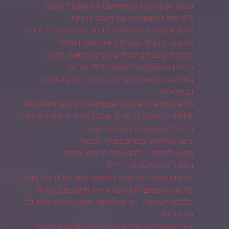
Color Picker for Elementor Forms by Gloo.
5 טיפים להתמודדות עם משבר בזוגיות
ביקורת ספר: ציונות על רגל וחצי מאת עופר בר יהודה
מה הם הרכבים הטובים ביותר לסטודנטים?
רעיונות עיצוביים לבית שיוצרים תחושת יוקרה
בחירת המשקפת הראשונה לילד שלכם
האופנה הטבעונית מגבירה נוכחות בשוק האופנה
הבינלאומי
15 excellent ways to remodel your entire house
PEPE – המקום בו קונים אוכל כשרוצים להכין ארוחה
ביתית מושקעת או לעשות פיקניק
כיצד מגייסים עובדים בצורה חכמה?
מנשא לתינוק – למה אתם חייבים את זה ?
האם ריצה מזיקה לברכיים?
יתרונות שמפו ים המלח לשימוש עבור בע"ח ובני אדם
כל מה שרציתם לדעת על איתור מחוננים בישראל
כלכלת ישראל – נס או הצלחה ידועה מראש כנגד כל
הסיכויים?
איך לתכנן לילד שלכם מסיבת יום הולדת מיוחדת?