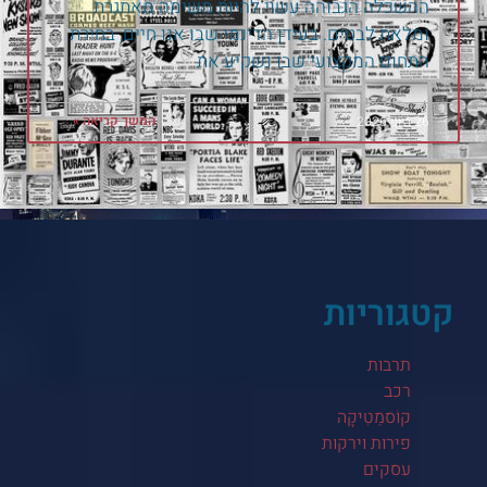
ההשכלה הגבוהה עשוי להיות משימה מאתגרת
ומלאת לבטים. בעידן הדינמי שבו אנו חיים, בחירת
התחום המקצועי שבו נשקיע את
המשך קריאה »
26 ביוני 2026
קטגוריות
תרבות
רכב
קוֹסמֵטִיקָה
פירות וירקות
עסקים