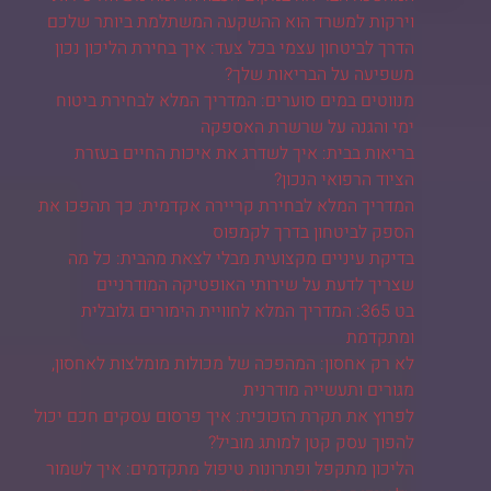
וירקות למשרד הוא ההשקעה המשתלמת ביותר שלכם
הדרך לביטחון עצמי בכל צעד: איך בחירת הליכון נכון
משפיעה על הבריאות שלך?
מנווטים במים סוערים: המדריך המלא לבחירת ביטוח
ימי והגנה על שרשרת האספקה
בריאות בבית: איך לשדרג את איכות החיים בעזרת
הציוד הרפואי הנכון?
המדריך המלא לבחירת קריירה אקדמית: כך תהפכו את
הספק לביטחון בדרך לקמפוס
בדיקת עיניים מקצועית מבלי לצאת מהבית: כל מה
שצריך לדעת על שירותי האופטיקה המודרניים
בט 365: המדריך המלא לחוויית הימורים גלובלית
ומתקדמת
לא רק אחסון: המהפכה של מכולות מומלצות לאחסון,
מגורים ותעשייה מודרנית
לפרוץ את תקרת הזכוכית: איך פרסום עסקים חכם יכול
להפוך עסק קטן למותג מוביל?
הליכון מתקפל ופתרונות טיפול מתקדמים: איך לשמור