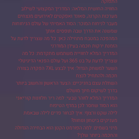
התפוקה
החוויה החושית המלאה: המדריך המקצועי לשילוב
מערכות הקרנה, סאונד ואפקטים לאירועים מנצחים
מעבר לניחוח המוכר: הסוד האמיתי של עולם הניחוחות
שמשנה את הדרך שבה תופסים אותך
המהפכה במטבח מתחילה כאן: כל מה שצריך לדעת על
הזמנת ירקות חכמה בעידן המודרני
המדריך המלא לחוויית משתמש מתקדמת: כל מה
שצריך לדעת על בט 365 ועל עולם הפנאי הדיגיטלי
השער למשחק הגדול: איך לבצע 7XL הפקדה בצורה
חכמה ולהתחיל לנצח
השתלת עצם בחניכיים: הצעד הראשון והחשוב ביותר
בדרך לשיקום חיוך מושלם
המדריך המלא לזוהר טבעי: למה ריר חלזונות קוריאני
הוא הסוד שחסר לכן במדף הטיפוח
לילה שקט ורצוף: איך לבחור פדים לילה שבאמת
מעניקים ביטחון ונוחות?
מיני בשמים: למה הפורמט הקטן הוא הבחירה הגדולה
והחכמה ביותר שלך?