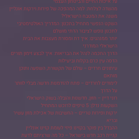
על איכות החיים והביטחון העצמי
מהשדה לצלחת: למה המהפכה של פירות וירקות אונליין
משנה את המטבח הישראלי?
השקט הנפשי מתחיל בתכנון: המדריך האולטימטיבי
לתכנון נופש לציבור הדתי מושלם
יותר ממנהגים: איך דת ומסורת מעצבות את הבית
הישראלי המודרני
הדרך החכמה לנהל את הבריאות: איך לבצע זימון תורים
הדסה עין כרם בקלות וביעילות
עיתונים חרדים – עולם של תקשורת, השפעה ותוכן
מותאם
לימודים לחרדים – פתח להזדמנות חדשה מבלי לוותר
על הדרך
רוני דיין – חזון, חדשנות והובלה בשוק הישראלי
השקעות נדלן: 5 טיפים לרוכש המתחיל
ירקות ופירות טריים – החשיבות של אכילת מזון עשיר
ובריא
ההבדל בין פוקר בקזינו פיזי לעומת קזינו אונליין
קניית רכב חדש בישראל – כל מה שרציתם לדעת