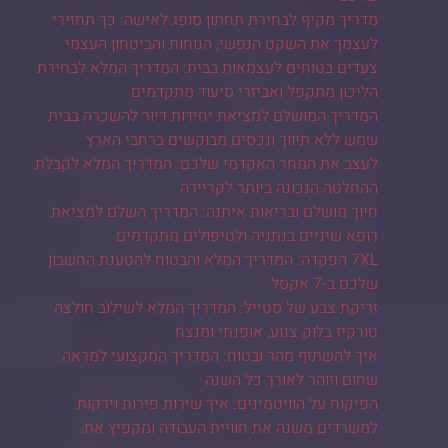
מדריך מקיף לבחירת תחתון סופג לאישה: כך תחזירי
לעצמך את השקט הנפשי, הנוחות והביטחון העצמי
צעדים בטוחים לעצמאות בבית: המדריך המלא לבחירת
הליכון מתקפל ואביזרי סיעוד מתקדמים
המדריך המושלם למציאת יחידות דיור להשכרה בבית
שמש ללא תיווך ונכסים מבוקשים ברחבי הארץ
לעצב את המחר האקדמי שלכם: המדריך המלא לקבלת
ההחלטה הנכונה ביותר לקריירה
חיוך מושלם ובריאות איתנה: המדריך השלם למציאת
רופא שיניים בנתניה ולטיפולים מתקדמים
7XL הפקדה: המדריך המלא והבטוח להטענת החשבון
שלכם ב-7 אקסל
זריקת צבע של סטייל: המדריך המלא לשילוב חולצה
טורקיז בלוק צנוע, אופנתי ומנצח
איך להשתזף מהר ובטוח: המדריך המקצועי למראה
שחום וזוהר לאורך כל השנה
הפיקוח על הוויטמינים: איך שירות פירות וירקות
למשרדים משנה את חוויית העבודה ומקפיץ את