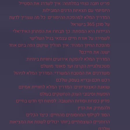
פריט חובה נצחי במלתחה: איך לשדרג את הסטייל
היומיומי עם חצאיות הדנים המובילות
המדריך המלא למהפכת ההימורים: כל מה שצריך לדעת
על סוכן 365 בישראל
הניידות היא המפתח: כך תבחרו את הפתרון האידיאלי
לשמירה על אורח חיים עצמאי בגיל השלישי
מהפכת החיוך המהיר: איך תהליך שיקום הפה ביום אחד
ישנה את חייכם?
המדריך המלא להפקת אירועים וחוויות ביתיות:
מטכנולוגיית הקרנה ועד סאונד מושלם
משדרגים את המטבח המשרדי: המדריך המלא לניהול
רכש חכם ובריא בעסק שלכם
שואגת האצטדיונים: המדריך המלא לחוויית אמינם
הופעות וסיבובי הענק הנחשקים בעולם
פדיון כפרות וסודות התשובה: לפתוח דף חדש בחיים
ולהמתיק את הדין
הסוד לקילוף המחסומים מהחיים: כיצד הכלים
הרוחניים העוצמתיים ביותר יכולים לשנות את המציאות
שלכם