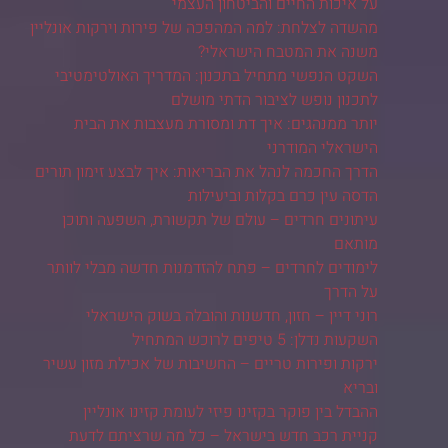
על איכות החיים והביטחון העצמי
מהשדה לצלחת: למה המהפכה של פירות וירקות אונליין
משנה את המטבח הישראלי?
השקט הנפשי מתחיל בתכנון: המדריך האולטימטיבי
לתכנון נופש לציבור הדתי מושלם
יותר ממנהגים: איך דת ומסורת מעצבות את הבית
הישראלי המודרני
הדרך החכמה לנהל את הבריאות: איך לבצע זימון תורים
הדסה עין כרם בקלות וביעילות
עיתונים חרדים – עולם של תקשורת, השפעה ותוכן
מותאם
לימודים לחרדים – פתח להזדמנות חדשה מבלי לוותר
על הדרך
רוני דיין – חזון, חדשנות והובלה בשוק הישראלי
השקעות נדלן: 5 טיפים לרוכש המתחיל
ירקות ופירות טריים – החשיבות של אכילת מזון עשיר
ובריא
ההבדל בין פוקר בקזינו פיזי לעומת קזינו אונליין
קניית רכב חדש בישראל – כל מה שרציתם לדעת