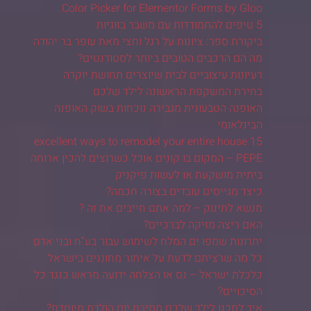
Color Picker for Elementor Forms by Gloo.
5 טיפים להתמודדות עם משבר בזוגיות
ביקורת ספר: ציונות על רגל וחצי מאת עופר בר יהודה
מה הם הרכבים הטובים ביותר לסטודנטים?
רעיונות עיצוביים לבית שיוצרים תחושת יוקרה
בחירת המשקפת הראשונה לילד שלכם
האופנה הטבעונית מגבירה נוכחות בשוק האופנה
הבינלאומי
15 excellent ways to remodel your entire house
PEPE – המקום בו קונים אוכל כשרוצים להכין ארוחה
ביתית מושקעת או לעשות פיקניק
כיצד מגייסים עובדים בצורה חכמה?
מנשא לתינוק – למה אתם חייבים את זה ?
האם ריצה מזיקה לברכיים?
יתרונות שמפו ים המלח לשימוש עבור בע"ח ובני אדם
כל מה שרציתם לדעת על איתור מחוננים בישראל
כלכלת ישראל – נס או הצלחה ידועה מראש כנגד כל
הסיכויים?
איך לתכנן לילד שלכם מסיבת יום הולדת מיוחדת?