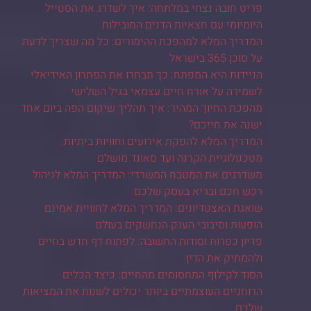
פריט חובה נצחי במלתחה: איך לשדרג את הסטייל
היומיומי עם חצאיות הדנים המובילות
המדריך המלא למהפכת ההימורים: כל מה שצריך לדעת
על סוכן 365 בישראל
הניידות היא המפתח: כך תבחרו את הפתרון האידיאלי
לשמירה על אורח חיים עצמאי בגיל השלישי
מהפכת החיוך המהיר: איך תהליך שיקום הפה ביום אחד
ישנה את חייכם?
המדריך המלא להפקת אירועים וחוויות ביתיות:
מטכנולוגיית הקרנה ועד סאונד מושלם
משדרגים את המטבח המשרדי: המדריך המלא לניהול
רכש חכם ובריא בעסק שלכם
שואגת האצטדיונים: המדריך המלא לחוויית אמינם
הופעות וסיבובי הענק הנחשקים בעולם
פדיון כפרות וסודות התשובה: לפתוח דף חדש בחיים
ולהמתיק את הדין
הסוד לקילוף המחסומים מהחיים: כיצד הכלים
הרוחניים העוצמתיים ביותר יכולים לשנות את המציאות
שלכם