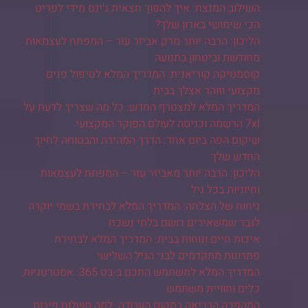
השילוב המנצח: איך להפוך חצאית ג'ינס מידי לפריט
הכי שימושי בארון שלך?
הליכון: הרבה יותר מרק אביזר עזר – המפתח לעצמאות
מחודשת וביטחון בתנועה
קוסמטיקה קוריאנית: המדריך המלא לטיפול פנים
מקצועי וזוהר אצלך בבית
המדריך המלא למצטרף החדש: כל מה שצריך לדעת על
7xl הרשמה וכניסה לעולם הפוקר המקצועי
שיקום הפה ביום אחד: הדרך המהירה והבטוחה לחיוך
החדש שלך
הליכון: הרבה יותר מאביזר עזר – המפתח לעצמאות
וחיוניות בכל גיל
ניחוח של הצלחה: המדריך המלא לבחירת בשמי יוקרה
לגבר שמשאירים רושם בלתי נשכח
איכות חיים ונוחות בבית: המדריך המלא לבחירת
פתרונות מתקדמים לבני הגיל השלישי
המדריך המלא למשתמש החכם ב-בט 365: אסטרטגיות,
כלים וחוויית משתמש
המהפכה הבריאה במקום העבודה: למה משלוח פירות