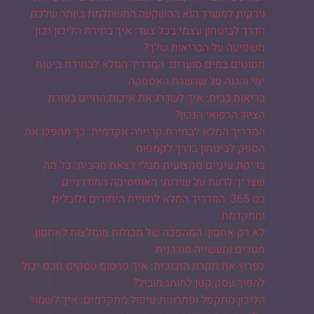
וירקות למשרד הוא ההשקעה המשתלמת ביותר שלכם
הדרך לביטחון עצמי בכל צעד: איך בחירת הליכון נכון
משפיעה על הבריאות שלך?
מנווטים במים סוערים: המדריך המלא לבחירת ביטוח
ימי והגנה על שרשרת האספקה
בריאות בבית: איך לשדרג את איכות החיים בעזרת
הציוד הרפואי הנכון?
המדריך המלא לבחירת קריירה אקדמית: כך תהפכו את
הספק לביטחון בדרך לקמפוס
בדיקת עיניים מקצועית מבלי לצאת מהבית: כל מה
שצריך לדעת על שירותי האופטיקה המודרניים
בט 365: המדריך המלא לחוויית הימורים גלובלית
ומתקדמת
לא רק אחסון: המהפכה של מכולות מומלצות לאחסון,
מגורים ותעשייה מודרנית
לפרוץ את תקרת הזכוכית: איך פרסום עסקים חכם יכול
להפוך עסק קטן למותג מוביל?
הליכון מתקפל ופתרונות טיפול מתקדמים: איך לשמור