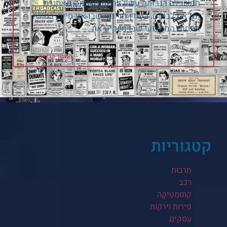
ההשכלה הגבוהה עשוי להיות משימה מאתגרת
ומלאת לבטים. בעידן הדינמי שבו אנו חיים, בחירת
התחום המקצועי שבו נשקיע את
המשך קריאה »
26 ביוני 2026
קטגוריות
תרבות
רכב
קוֹסמֵטִיקָה
פירות וירקות
עסקים