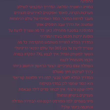
התפוקה
החוויה החושית המלאה: המדריך המקצועי לשילוב
מערכות הקרנה, סאונד ואפקטים לאירועים מנצחים
מעבר לניחוח המוכר: הסוד האמיתי של עולם הניחוחות
שמשנה את הדרך שבה תופסים אותך
המהפכה במטבח מתחילה כאן: כל מה שצריך לדעת על
הזמנת ירקות חכמה בעידן המודרני
המדריך המלא לחוויית משתמש מתקדמת: כל מה
שצריך לדעת על בט 365 ועל עולם הפנאי הדיגיטלי
השער למשחק הגדול: איך לבצע 7XL הפקדה בצורה
חכמה ולהתחיל לנצח
השתלת עצם בחניכיים: הצעד הראשון והחשוב ביותר
בדרך לשיקום חיוך מושלם
המדריך המלא לזוהר טבעי: למה ריר חלזונות קוריאני
הוא הסוד שחסר לכן במדף הטיפוח
לילה שקט ורצוף: איך לבחור פדים לילה שבאמת
מעניקים ביטחון ונוחות?
מיני בשמים: למה הפורמט הקטן הוא הבחירה הגדולה
והחכמה ביותר שלך?