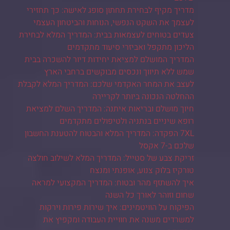
מדריך מקיף לבחירת תחתון סופג לאישה: כך תחזירי
לעצמך את השקט הנפשי, הנוחות והביטחון העצמי
צעדים בטוחים לעצמאות בבית: המדריך המלא לבחירת
הליכון מתקפל ואביזרי סיעוד מתקדמים
המדריך המושלם למציאת יחידות דיור להשכרה בבית
שמש ללא תיווך ונכסים מבוקשים ברחבי הארץ
לעצב את המחר האקדמי שלכם: המדריך המלא לקבלת
ההחלטה הנכונה ביותר לקריירה
חיוך מושלם ובריאות איתנה: המדריך השלם למציאת
רופא שיניים בנתניה ולטיפולים מתקדמים
7XL הפקדה: המדריך המלא והבטוח להטענת החשבון
שלכם ב-7 אקסל
זריקת צבע של סטייל: המדריך המלא לשילוב חולצה
טורקיז בלוק צנוע, אופנתי ומנצח
איך להשתזף מהר ובטוח: המדריך המקצועי למראה
שחום וזוהר לאורך כל השנה
הפיקוח על הוויטמינים: איך שירות פירות וירקות
למשרדים משנה את חוויית העבודה ומקפיץ את