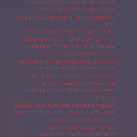
רוני דיין – חזון, חדשנות והובלה בשוק הישראלי
השקעות נדלן: 5 טיפים לרוכש המתחיל
ירקות ופירות טריים – החשיבות של אכילת מזון עשיר
ובריא
ההבדל בין פוקר בקזינו פיזי לעומת קזינו אונליין
קניית רכב חדש בישראל – כל מה שרציתם לדעת
Color Picker for Elementor Forms by Gloo.
5 טיפים להתמודדות עם משבר בזוגיות
ביקורת ספר: ציונות על רגל וחצי מאת עופר בר יהודה
מה הם הרכבים הטובים ביותר לסטודנטים?
רעיונות עיצוביים לבית שיוצרים תחושת יוקרה
בחירת המשקפת הראשונה לילד שלכם
האופנה הטבעונית מגבירה נוכחות בשוק האופנה
הבינלאומי
15 excellent ways to remodel your entire house
PEPE – המקום בו קונים אוכל כשרוצים להכין ארוחה
ביתית מושקעת או לעשות פיקניק
כיצד מגייסים עובדים בצורה חכמה?
מנשא לתינוק – למה אתם חייבים את זה ?