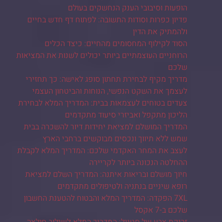
הופעות וסיבובי הענק הנחשקים בעולם
פדיון כפרות וסודות התשובה: לפתוח דף חדש בחיים
ולהמתיק את הדין
הסוד לקילוף המחסומים מהחיים: כיצד הכלים
הרוחניים העוצמתיים ביותר יכולים לשנות את המציאות
שלכם
מדריך מקיף לבחירת תחתון סופג לאישה: כך תחזירי
לעצמך את השקט הנפשי, הנוחות והביטחון העצמי
צעדים בטוחים לעצמאות בבית: המדריך המלא לבחירת
הליכון מתקפל ואביזרי סיעוד מתקדמים
המדריך המושלם למציאת יחידות דיור להשכרה בבית
שמש ללא תיווך ונכסים מבוקשים ברחבי הארץ
לעצב את המחר האקדמי שלכם: המדריך המלא לקבלת
ההחלטה הנכונה ביותר לקריירה
חיוך מושלם ובריאות איתנה: המדריך השלם למציאת
רופא שיניים בנתניה ולטיפולים מתקדמים
7XL הפקדה: המדריך המלא והבטוח להטענת החשבון
שלכם ב-7 אקסל
זריקת צבע של סטייל: המדריך המלא לשילוב חולצה