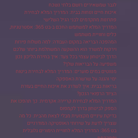
לגבר שמשאירים רושם בלתי נשכח
איכות חיים ונוחות בבית: המדריך המלא לבחירת
פתרונות מתקדמים לבני הגיל השלישי
המדריך המלא למשתמש החכם ב-בט 365: אסטרטגיות,
כלים וחוויית משתמש
המהפכה הבריאה במקום העבודה: למה משלוח פירות
וירקות למשרד הוא ההשקעה המשתלמת ביותר שלכם
הדרך לביטחון עצמי בכל צעד: איך בחירת הליכון נכון
משפיעה על הבריאות שלך?
מנווטים במים סוערים: המדריך המלא לבחירת ביטוח
ימי והגנה על שרשרת האספקה
בריאות בבית: איך לשדרג את איכות החיים בעזרת
הציוד הרפואי הנכון?
המדריך המלא לבחירת קריירה אקדמית: כך תהפכו את
הספק לביטחון בדרך לקמפוס
בדיקת עיניים מקצועית מבלי לצאת מהבית: כל מה
שצריך לדעת על שירותי האופטיקה המודרניים
בט 365: המדריך המלא לחוויית הימורים גלובלית
ומתקדמת