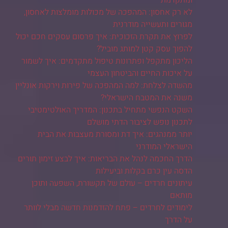
לא רק אחסון: המהפכה של מכולות מומלצות לאחסון,
מגורים ותעשייה מודרנית
לפרוץ את תקרת הזכוכית: איך פרסום עסקים חכם יכול
להפוך עסק קטן למותג מוביל?
הליכון מתקפל ופתרונות טיפול מתקדמים: איך לשמור
על איכות החיים והביטחון העצמי
מהשדה לצלחת: למה המהפכה של פירות וירקות אונליין
משנה את המטבח הישראלי?
השקט הנפשי מתחיל בתכנון: המדריך האולטימטיבי
לתכנון נופש לציבור הדתי מושלם
יותר ממנהגים: איך דת ומסורת מעצבות את הבית
הישראלי המודרני
הדרך החכמה לנהל את הבריאות: איך לבצע זימון תורים
הדסה עין כרם בקלות וביעילות
עיתונים חרדים – עולם של תקשורת, השפעה ותוכן
מותאם
לימודים לחרדים – פתח להזדמנות חדשה מבלי לוותר
על הדרך