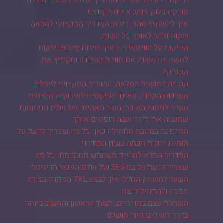
טורקיז בלוק צנוע, אופנתי ומנצח
איך להשתזף מהר ובטוח: המדריך המקצועי למראה
שחום וזוהר לאורך כל השנה
הפיקוח על הוויטמינים: איך שירות פירות וירקות
למשרדים משנה את חוויית העבודה ומקפיץ את
התפוקה
החוויה החושית המלאה: המדריך המקצועי לשילוב
מערכות הקרנה, סאונד ואפקטים לאירועים מנצחים
מעבר לניחוח המוכר: הסוד האמיתי של עולם הניחוחות
שמשנה את הדרך שבה תופסים אותך
המהפכה במטבח מתחילה כאן: כל מה שצריך לדעת על
הזמנת ירקות חכמה בעידן המודרני
המדריך המלא לחוויית משתמש מתקדמת: כל מה
שצריך לדעת על בט 365 ועל עולם הפנאי הדיגיטלי
השער למשחק הגדול: איך לבצע 7XL הפקדה בצורה
חכמה ולהתחיל לנצח
השתלת עצם בחניכיים: הצעד הראשון והחשוב ביותר
בדרך לשיקום חיוך מושלם