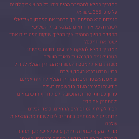
המדריך המלא למהפכת ההימורים: כל מה שצריך לדעת
על סוכן 365 בישראל
הניידות היא המפתח: כך תבחרו את הפתרון האידיאלי
לשמירה על אורח חיים עצמאי בגיל השלישי
מהפכת החיוך המהיר: איך תהליך שיקום הפה ביום אחד
ישנה את חייכם?
המדריך המלא להפקת אירועים וחוויות ביתיות:
מטכנולוגיית הקרנה ועד סאונד מושלם
משדרגים את המטבח המשרדי: המדריך המלא לניהול
רכש חכם ובריא בעסק שלכם
שואגת האצטדיונים: המדריך המלא לחוויית אמינם
הופעות וסיבובי הענק הנחשקים בעולם
פדיון כפרות וסודות התשובה: לפתוח דף חדש בחיים
ולהמתיק את הדין
הסוד לקילוף המחסומים מהחיים: כיצד הכלים
הרוחניים העוצמתיים ביותר יכולים לשנות את המציאות
שלכם
מדריך מקיף לבחירת תחתון סופג לאישה: כך תחזירי
לעצמך את השקט הנפשי, הנוחות והביטחון העצמי