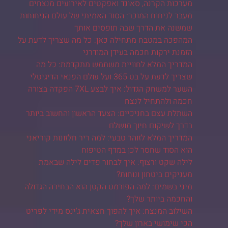
מערכות הקרנה, סאונד ואפקטים לאירועים מנצחים
מעבר לניחוח המוכר: הסוד האמיתי של עולם הניחוחות
שמשנה את הדרך שבה תופסים אותך
המהפכה במטבח מתחילה כאן: כל מה שצריך לדעת על
הזמנת ירקות חכמה בעידן המודרני
המדריך המלא לחוויית משתמש מתקדמת: כל מה
שצריך לדעת על בט 365 ועל עולם הפנאי הדיגיטלי
השער למשחק הגדול: איך לבצע 7XL הפקדה בצורה
חכמה ולהתחיל לנצח
השתלת עצם בחניכיים: הצעד הראשון והחשוב ביותר
בדרך לשיקום חיוך מושלם
המדריך המלא לזוהר טבעי: למה ריר חלזונות קוריאני
הוא הסוד שחסר לכן במדף הטיפוח
לילה שקט ורצוף: איך לבחור פדים לילה שבאמת
מעניקים ביטחון ונוחות?
מיני בשמים: למה הפורמט הקטן הוא הבחירה הגדולה
והחכמה ביותר שלך?
השילוב המנצח: איך להפוך חצאית ג'ינס מידי לפריט
הכי שימושי בארון שלך?