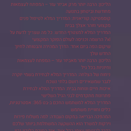
הליכון: הרבה יותר מרק אביזר עזר – המפתח לעצמאות
מחודשת וביטחון בתנועה
קוסמטיקה קוריאנית: המדריך המלא לטיפול פנים
מקצועי וזוהר אצלך בבית
המדריך המלא למצטרף החדש: כל מה שצריך לדעת על
7xl הרשמה וכניסה לעולם הפוקר המקצועי
שיקום הפה ביום אחד: הדרך המהירה והבטוחה לחיוך
החדש שלך
הליכון: הרבה יותר מאביזר עזר – המפתח לעצמאות
וחיוניות בכל גיל
ניחוח של הצלחה: המדריך המלא לבחירת בשמי יוקרה
לגבר שמשאירים רושם בלתי נשכח
איכות חיים ונוחות בבית: המדריך המלא לבחירת
פתרונות מתקדמים לבני הגיל השלישי
המדריך המלא למשתמש החכם ב-בט 365: אסטרטגיות,
כלים וחוויית משתמש
המהפכה הבריאה במקום העבודה: למה משלוח פירות
וירקות למשרד הוא ההשקעה המשתלמת ביותר שלכם
הדרך לביטחון עצמי בכל צעד: איך בחירת הליכון נכון