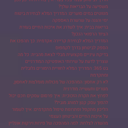
משפיעה על הבריאות שלך?
מנווטים במים סוערים: המדריך המלא לבחירת ביטוח
ימי והגנה על שרשרת האספקה
בריאות בבית: איך לשדרג את איכות החיים בעזרת
הציוד הרפואי הנכון?
המדריך המלא לבחירת קריירה אקדמית: כך תהפכו את
הספק לביטחון בדרך לקמפוס
בדיקת עיניים מקצועית מבלי לצאת מהבית: כל מה
שצריך לדעת על שירותי האופטיקה המודרניים
בט 365: המדריך המלא לחוויית הימורים גלובלית
ומתקדמת
לא רק אחסון: המהפכה של מכולות מומלצות לאחסון,
מגורים ותעשייה מודרנית
לפרוץ את תקרת הזכוכית: איך פרסום עסקים חכם יכול
להפוך עסק קטן למותג מוביל?
הליכון מתקפל ופתרונות טיפול מתקדמים: איך לשמור
על איכות החיים והביטחון העצמי
מהשדה לצלחת: למה המהפכה של פירות וירקות אונליין