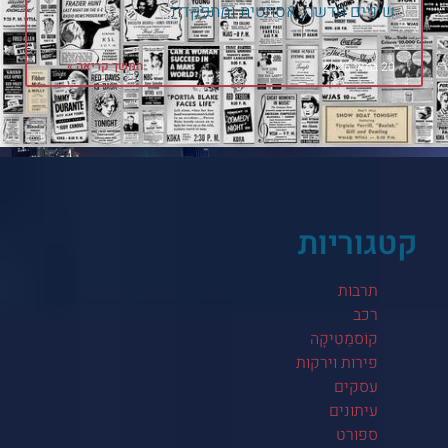
שיניים חדשה, אסתטית ומתפקדת.
המשך קריאה »
20 במאי 2026
קטגוריות
תרבות
רכב
קוֹסמֵטִיקָה
פירות וירקות
עסקים
עיתונים
ספורט