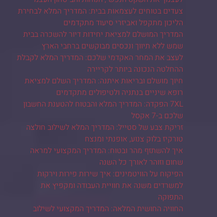
צעדים בטוחים לעצמאות בבית: המדריך המלא לבחירת
הליכון מתקפל ואביזרי סיעוד מתקדמים
המדריך המושלם למציאת יחידות דיור להשכרה בבית
שמש ללא תיווך ונכסים מבוקשים ברחבי הארץ
לעצב את המחר האקדמי שלכם: המדריך המלא לקבלת
ההחלטה הנכונה ביותר לקריירה
חיוך מושלם ובריאות איתנה: המדריך השלם למציאת
רופא שיניים בנתניה ולטיפולים מתקדמים
7XL הפקדה: המדריך המלא והבטוח להטענת החשבון
שלכם ב-7 אקסל
זריקת צבע של סטייל: המדריך המלא לשילוב חולצה
טורקיז בלוק צנוע, אופנתי ומנצח
איך להשתזף מהר ובטוח: המדריך המקצועי למראה
שחום וזוהר לאורך כל השנה
הפיקוח על הוויטמינים: איך שירות פירות וירקות
למשרדים משנה את חוויית העבודה ומקפיץ את
התפוקה
החוויה החושית המלאה: המדריך המקצועי לשילוב