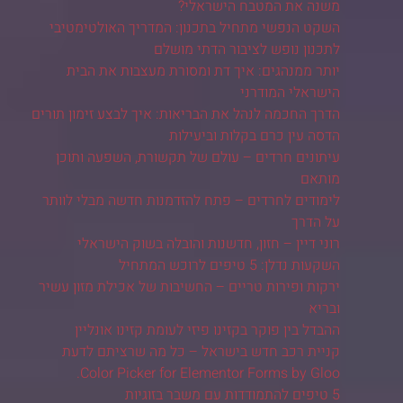
משנה את המטבח הישראלי?
השקט הנפשי מתחיל בתכנון: המדריך האולטימטיבי
לתכנון נופש לציבור הדתי מושלם
יותר ממנהגים: איך דת ומסורת מעצבות את הבית
הישראלי המודרני
הדרך החכמה לנהל את הבריאות: איך לבצע זימון תורים
הדסה עין כרם בקלות וביעילות
עיתונים חרדים – עולם של תקשורת, השפעה ותוכן
מותאם
לימודים לחרדים – פתח להזדמנות חדשה מבלי לוותר
על הדרך
רוני דיין – חזון, חדשנות והובלה בשוק הישראלי
השקעות נדלן: 5 טיפים לרוכש המתחיל
ירקות ופירות טריים – החשיבות של אכילת מזון עשיר
ובריא
ההבדל בין פוקר בקזינו פיזי לעומת קזינו אונליין
קניית רכב חדש בישראל – כל מה שרציתם לדעת
Color Picker for Elementor Forms by Gloo.
5 טיפים להתמודדות עם משבר בזוגיות