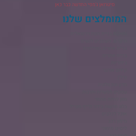
סיטרואן ג'מפי החדשה כבר כאן
המומלצים שלנו
AGHAI בניית חנות וירטואלית​
תיקי גב מעוצבים לנשים
בניית אתרים בוורדפרס
בניית אתרים
בידוריות
קידום אורגני
נדל"ן
מדע וטכנולוגיה
עסקים מסעדות ותרבות
מזון לחיות מחמד
בלוג חדשות בידור ולייף סטייל
אוכל לכלבים
מימון רכב
ליסינג מימוני
מגזין רכב