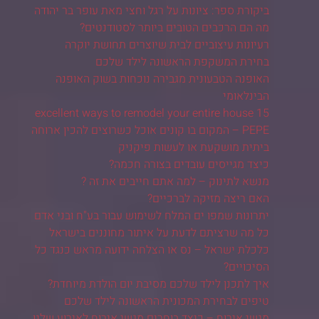
ביקורת ספר: ציונות על רגל וחצי מאת עופר בר יהודה
מה הם הרכבים הטובים ביותר לסטודנטים?
רעיונות עיצוביים לבית שיוצרים תחושת יוקרה
בחירת המשקפת הראשונה לילד שלכם
האופנה הטבעונית מגבירה נוכחות בשוק האופנה
הבינלאומי
15 excellent ways to remodel your entire house
PEPE – המקום בו קונים אוכל כשרוצים להכין ארוחה
ביתית מושקעת או לעשות פיקניק
כיצד מגייסים עובדים בצורה חכמה?
מנשא לתינוק – למה אתם חייבים את זה ?
האם ריצה מזיקה לברכיים?
יתרונות שמפו ים המלח לשימוש עבור בע"ח ובני אדם
כל מה שרציתם לדעת על איתור מחוננים בישראל
כלכלת ישראל – נס או הצלחה ידועה מראש כנגד כל
הסיכויים?
איך לתכנן לילד שלכם מסיבת יום הולדת מיוחדת?
טיפים לבחירת המכונית הראשונה לילד שלכם
מגשי אירוח – כיצד בוחרים מגשי אירוח לאירוע שלנו