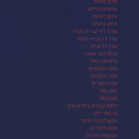
פדיון כפרות
עיתונים חרדים
עיתון דיגיטלי
עיצוב בלונים
עורכי דין לגביית חובות
עורך דין גביית חובות
עורך דין גבייה
סרום לעור שומני
סיטרואן ג'מפי
סופר קלאסיקו
סופר לחברות
סוכן הימורים
סוכן 7XL
סוכן 365
ניתוח קשירת צינורות זרע
ניו קאר ליס
נופש לציבור הדתי
נופש לחרדים
משקפת לילדים