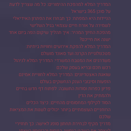
המדריך המלא למהפכת ההימורים: כל מה שצריך לדעת
על סוכן 365 בישראל
הניידות היא המפתח: כך תבחרו את הפתרון האידיאלי
לשמירה על אורח חיים עצמאי בגיל השלישי
מהפכת החיוך המהיר: איך תהליך שיקום הפה ביום אחד
ישנה את חייכם?
המדריך המלא להפקת אירועים וחוויות ביתיות:
מטכנולוגיית הקרנה ועד סאונד מושלם
משדרגים את המטבח המשרדי: המדריך המלא לניהול
רכש חכם ובריא בעסק שלכם
שואגת האצטדיונים: המדריך המלא לחוויית אמינם
הופעות וסיבובי הענק הנחשקים בעולם
פדיון כפרות וסודות התשובה: לפתוח דף חדש בחיים
ולהמתיק את הדין
הסוד לקילוף המחסומים מהחיים: כיצד הכלים
הרוחניים העוצמתיים ביותר יכולים לשנות את המציאות
שלכם
מדריך מקיף לבחירת תחתון סופג לאישה: כך תחזירי
לעצמך את השקט הנפשי, הנוחות והביטחון העצמי