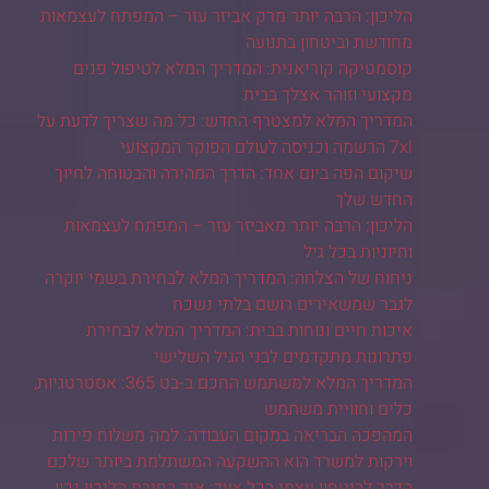
הליכון: הרבה יותר מרק אביזר עזר – המפתח לעצמאות
מחודשת וביטחון בתנועה
קוסמטיקה קוריאנית: המדריך המלא לטיפול פנים
מקצועי וזוהר אצלך בבית
המדריך המלא למצטרף החדש: כל מה שצריך לדעת על
7xl הרשמה וכניסה לעולם הפוקר המקצועי
שיקום הפה ביום אחד: הדרך המהירה והבטוחה לחיוך
החדש שלך
הליכון: הרבה יותר מאביזר עזר – המפתח לעצמאות
וחיוניות בכל גיל
ניחוח של הצלחה: המדריך המלא לבחירת בשמי יוקרה
לגבר שמשאירים רושם בלתי נשכח
איכות חיים ונוחות בבית: המדריך המלא לבחירת
פתרונות מתקדמים לבני הגיל השלישי
המדריך המלא למשתמש החכם ב-בט 365: אסטרטגיות,
כלים וחוויית משתמש
המהפכה הבריאה במקום העבודה: למה משלוח פירות
וירקות למשרד הוא ההשקעה המשתלמת ביותר שלכם
הדרך לביטחון עצמי בכל צעד: איך בחירת הליכון נכון