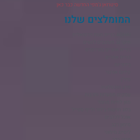
סיטרואן ג'מפי החדשה כבר כאן
המומלצים שלנו
AGHAI בניית חנות וירטואלית​
תיקי גב מעוצבים לנשים
בניית אתרים בוורדפרס
בניית אתרים
בידוריות
קידום אורגני
נדל"ן
מדע וטכנולוגיה
עסקים מסעדות ותרבות
מזון לחיות מחמד
בלוג חדשות בידור ולייף סטייל
אוכל לכלבים
מימון רכב
ליסינג מימוני
מגזין רכב