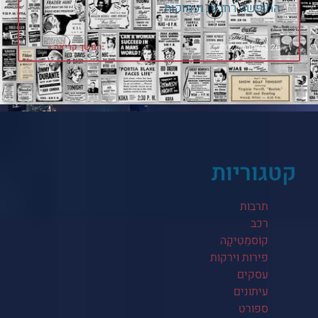
החופשה רחבות ועמוקות
המשך קריאה »
26 בדצמבר 2025
קטגוריות
תרבות
רכב
קוֹסמֵטִיקָה
פירות וירקות
עסקים
עיתונים
ספורט