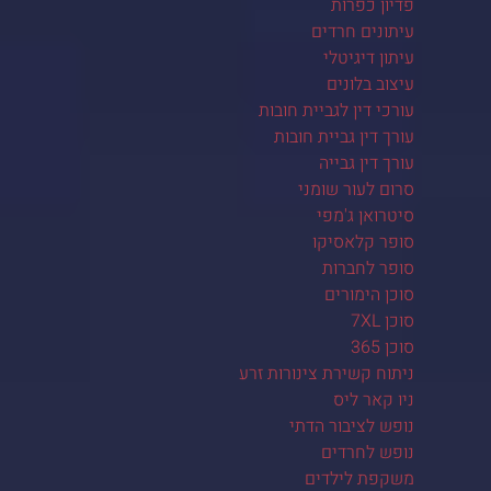
פדיון כפרות
עיתונים חרדים
עיתון דיגיטלי
עיצוב בלונים
עורכי דין לגביית חובות
עורך דין גביית חובות
עורך דין גבייה
סרום לעור שומני
סיטרואן ג'מפי
סופר קלאסיקו
סופר לחברות
סוכן הימורים
סוכן 7XL
סוכן 365
ניתוח קשירת צינורות זרע
ניו קאר ליס
נופש לציבור הדתי
נופש לחרדים
משקפת לילדים