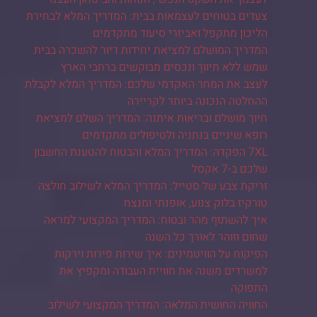
צעדים בטוחים לעצמאות בבית: המדריך המלא לבחירת
הליכון מתקפל ואביזרי סיעוד מתקדמים
המדריך המושלם למציאת יחידות דיור להשכרה בבית
שמש ללא תיווך ונכסים מבוקשים ברחבי הארץ
לעצב את המחר האקדמי שלכם: המדריך המלא לקבלת
ההחלטה הנכונה ביותר לקריירה
חיוך מושלם ובריאות איתנה: המדריך השלם למציאת
רופא שיניים בנתניה ולטיפולים מתקדמים
7XL הפקדה: המדריך המלא והבטוח להטענת החשבון
שלכם ב-7 אקסל
זריקת צבע של סטייל: המדריך המלא לשילוב חולצה
טורקיז בלוק צנוע, אופנתי ומנצח
איך להשתזף מהר ובטוח: המדריך המקצועי למראה
שחום וזוהר לאורך כל השנה
הפיקוח על הוויטמינים: איך שירות פירות וירקות
למשרדים משנה את חוויית העבודה ומקפיץ את
התפוקה
החוויה החושית המלאה: המדריך המקצועי לשילוב