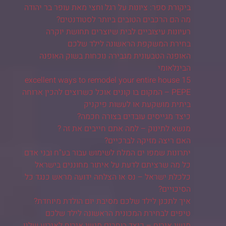
ביקורת ספר: ציונות על רגל וחצי מאת עופר בר יהודה
מה הם הרכבים הטובים ביותר לסטודנטים?
רעיונות עיצוביים לבית שיוצרים תחושת יוקרה
בחירת המשקפת הראשונה לילד שלכם
האופנה הטבעונית מגבירה נוכחות בשוק האופנה
הבינלאומי
15 excellent ways to remodel your entire house
PEPE – המקום בו קונים אוכל כשרוצים להכין ארוחה
ביתית מושקעת או לעשות פיקניק
כיצד מגייסים עובדים בצורה חכמה?
מנשא לתינוק – למה אתם חייבים את זה ?
האם ריצה מזיקה לברכיים?
יתרונות שמפו ים המלח לשימוש עבור בע"ח ובני אדם
כל מה שרציתם לדעת על איתור מחוננים בישראל
כלכלת ישראל – נס או הצלחה ידועה מראש כנגד כל
הסיכויים?
איך לתכנן לילד שלכם מסיבת יום הולדת מיוחדת?
טיפים לבחירת המכונית הראשונה לילד שלכם
מגשי אירוח – כיצד בוחרים מגשי אירוח לאירוע שלנו