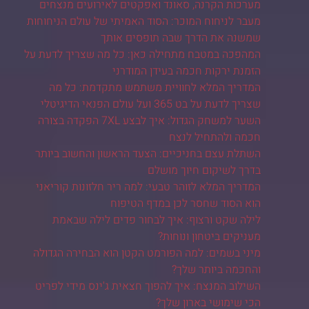
מערכות הקרנה, סאונד ואפקטים לאירועים מנצחים
מעבר לניחוח המוכר: הסוד האמיתי של עולם הניחוחות
שמשנה את הדרך שבה תופסים אותך
המהפכה במטבח מתחילה כאן: כל מה שצריך לדעת על
הזמנת ירקות חכמה בעידן המודרני
המדריך המלא לחוויית משתמש מתקדמת: כל מה
שצריך לדעת על בט 365 ועל עולם הפנאי הדיגיטלי
השער למשחק הגדול: איך לבצע 7XL הפקדה בצורה
חכמה ולהתחיל לנצח
השתלת עצם בחניכיים: הצעד הראשון והחשוב ביותר
בדרך לשיקום חיוך מושלם
המדריך המלא לזוהר טבעי: למה ריר חלזונות קוריאני
הוא הסוד שחסר לכן במדף הטיפוח
לילה שקט ורצוף: איך לבחור פדים לילה שבאמת
מעניקים ביטחון ונוחות?
מיני בשמים: למה הפורמט הקטן הוא הבחירה הגדולה
והחכמה ביותר שלך?
השילוב המנצח: איך להפוך חצאית ג'ינס מידי לפריט
הכי שימושי בארון שלך?