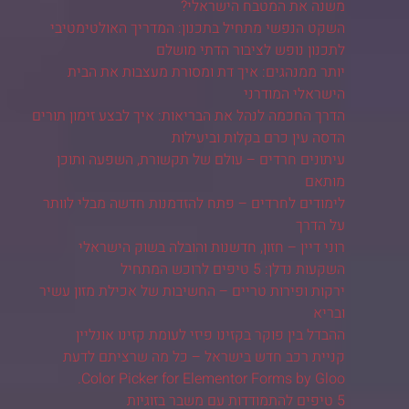
משנה את המטבח הישראלי?
השקט הנפשי מתחיל בתכנון: המדריך האולטימטיבי
לתכנון נופש לציבור הדתי מושלם
יותר ממנהגים: איך דת ומסורת מעצבות את הבית
הישראלי המודרני
הדרך החכמה לנהל את הבריאות: איך לבצע זימון תורים
הדסה עין כרם בקלות וביעילות
עיתונים חרדים – עולם של תקשורת, השפעה ותוכן
מותאם
לימודים לחרדים – פתח להזדמנות חדשה מבלי לוותר
על הדרך
רוני דיין – חזון, חדשנות והובלה בשוק הישראלי
השקעות נדלן: 5 טיפים לרוכש המתחיל
ירקות ופירות טריים – החשיבות של אכילת מזון עשיר
ובריא
ההבדל בין פוקר בקזינו פיזי לעומת קזינו אונליין
קניית רכב חדש בישראל – כל מה שרציתם לדעת
Color Picker for Elementor Forms by Gloo.
5 טיפים להתמודדות עם משבר בזוגיות