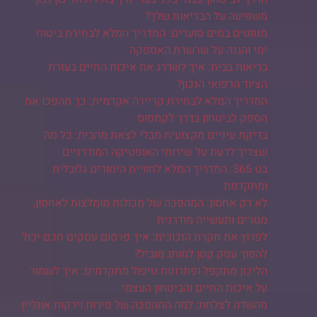
משפיעה על הבריאות שלך?
מנווטים במים סוערים: המדריך המלא לבחירת ביטוח
ימי והגנה על שרשרת האספקה
בריאות בבית: איך לשדרג את איכות החיים בעזרת
הציוד הרפואי הנכון?
המדריך המלא לבחירת קריירה אקדמית: כך תהפכו את
הספק לביטחון בדרך לקמפוס
בדיקת עיניים מקצועית מבלי לצאת מהבית: כל מה
שצריך לדעת על שירותי האופטיקה המודרניים
בט 365: המדריך המלא לחוויית הימורים גלובלית
ומתקדמת
לא רק אחסון: המהפכה של מכולות מומלצות לאחסון,
מגורים ותעשייה מודרנית
לפרוץ את תקרת הזכוכית: איך פרסום עסקים חכם יכול
להפוך עסק קטן למותג מוביל?
הליכון מתקפל ופתרונות טיפול מתקדמים: איך לשמור
על איכות החיים והביטחון העצמי
מהשדה לצלחת: למה המהפכה של פירות וירקות אונליין