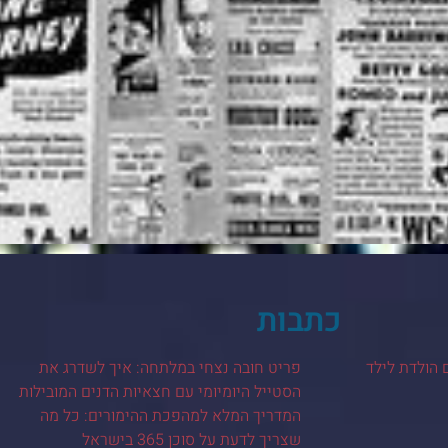
כתבות
 הולדת לילד
פריט חובה נצחי במלתחה: איך לשדרג את
הסטייל היומיומי עם חצאיות הדנים המובילות
המדריך המלא למהפכת ההימורים: כל מה
שצריך לדעת על סוכן 365 בישראל