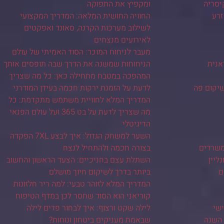
יסריה
ומקפיץ את התפוקה
זרע
החוויה החושית המלאה: המדריך המקצועי
לשילוב מערכות הקרנה, סאונד ואפקטים
לאירועים מנצחים
מעבר לניחוח המוכר: הסוד האמיתי של עולם
אנית
הניחוחות שמשנה את הדרך שבה תופסים אותך
המהפכה במטבח מתחילה כאן: כל מה שצריך
שיקום פה
לדעת על הזמנת ירקות חכמה בעידן המודרני
המדריך המלא לחוויית משתמש מתקדמת: כל
מה שצריך לדעת על בט 365 ועל עולם הפנאי
הדיגיטלי
השער למשחק הגדול: איך לבצע 7XL הפקדה
משרדים
בצורה חכמה ולהתחיל לנצח
ליין
השתלת עצם בחניכיים: הצעד הראשון והחשוב
ם
ביותר בדרך לשיקום חיוך מושלם
המדריך המלא לזוהר טבעי: למה ריר חלזונות
קוריאני הוא הסוד שחסר לכן במדף הטיפוח
שי
לילה שקט ורצוף: איך לבחור פדים לילה
 השנה
שבאמת מעניקים ביטחון ונוחות?