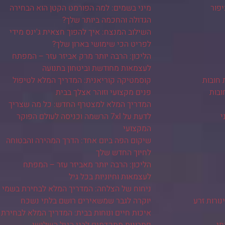
יפור
מיני בשמים: למה הפורמט הקטן הוא הבחירה
הגדולה והחכמה ביותר שלך?
השילוב המנצח: איך להפוך חצאית ג'ינס מידי
לפריט הכי שימושי בארון שלך?
הליכון: הרבה יותר מרק אביזר עזר – המפתח
לעצמאות מחודשת וביטחון בתנועה
 חובות
קוסמטיקה קוריאנית: המדריך המלא לטיפול
ובות
פנים מקצועי וזוהר אצלך בבית
המדריך המלא למצטרף החדש: כל מה שצריך
י
לדעת על 7xl הרשמה וכניסה לעולם הפוקר
המקצועי
שיקום הפה ביום אחד: הדרך המהירה והבטוחה
לחיוך החדש שלך
הליכון: הרבה יותר מאביזר עזר – המפתח
לעצמאות וחיוניות בכל גיל
ניחוח של הצלחה: המדריך המלא לבחירת בשמי
ורות זרע
יוקרה לגבר שמשאירים רושם בלתי נשכח
איכות חיים ונוחות בבית: המדריך המלא לבחירת
תי
פתרונות מתקדמים לבני הגיל השלישי