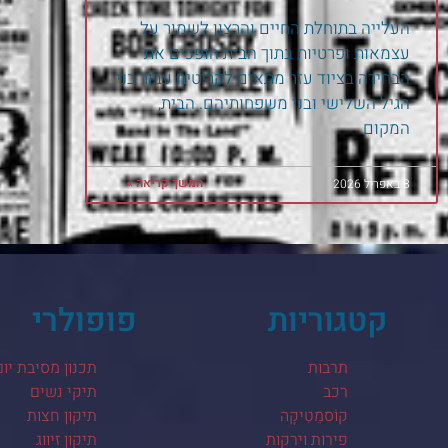
העלייה בתוחלת החיים והרצון לשמור על
עצמאות ופרטיות בתוך הבית הופכים את
הבחירה בציוד עזר מתאים לקריטית עבור בני
הגיל השלישי ובני משפחותיהם. הבית,
המקום
המשך קריאה »
8 באפריל 2026
קטגוריות
פופולרי
תרבות
תכנון מסיבת יום
רכב
תיקי נשים
קוֹסמֵטִיקָה
תיקון חצות
פירות וירקות
תיקון זיווג