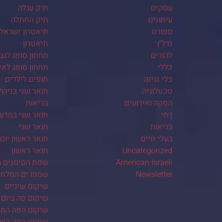
עסקים
תיק עגלה
עיתונים
תיק החתלה
ספורט
תיאטרון ישראלי
נדל"ן
תיאטרון
להורים
תחתון סופג לגב
כללי
תחתון סופג לא
כלי נגינה
תופים לילדים
טכנולוגיה
תואר שני בניהו
הפקה ואירועים
בריאות
דָתִי
תואר שני במדע
בריאות
תואר שני
בעלי חיים
תואר ראשון יום
Uncategorized
תואר ראשון
American-Israeli
שפת הסימנים ה
Newsletter
שמפו ים המלח
שיקום שיניים
שיקום פה ביום 
שיקום הפה המל
שיקום הפה ביו