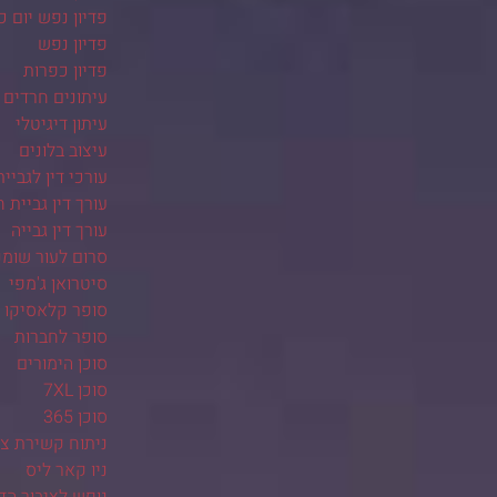
פדיון נפש יום כ
פדיון נפש
פדיון כפרות
עיתונים חרדים
עיתון דיגיטלי
עיצוב בלונים
עורכי דין לגביית
עורך דין גביית ח
עורך דין גבייה
סרום לעור שומנ
סיטרואן ג'מפי
סופר קלאסיקו
סופר לחברות
סוכן הימורים
סוכן 7XL
סוכן 365
ניתוח קשירת צינ
ניו קאר ליס
נופש לציבור הד