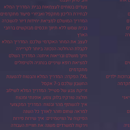
צעדים בטוחים לעצמאות בבית: המדריך המלא
ם
לבחירת הליכון מתקפל ואביזרי סיעוד מתקדמים
ם
המדריך המושלם למציאת יחידות דיור להשכרה
ם
בבית שמש ללא תיווך ונכסים מבוקשים ברחבי
רה
הארץ
לעצב את המחר האקדמי שלכם: המדריך המלא
לקבלת ההחלטה הנכונה ביותר לקריירה
חיוך מושלם ובריאות איתנה: המדריך השלם
ים
למציאת רופא שיניים בנתניה ולטיפולים
מתקדמים
רוכות ילדים
7XL הפקדה: המדריך המלא והבטוח להטענת
מקדמה
החשבון שלכם ב-7 אקסל
זריקת צבע של סטייל: המדריך המלא לשילוב
יאני
חולצה טורקיז בלוק צנוע, אופנתי ומנצח
איך להשתזף מהר ובטוח: המדריך המקצועי
ם
למראה שחום וזוהר לאורך כל השנה
הפיקוח על הוויטמינים: איך שירות פירות
ניה
וירקות למשרדים משנה את חוויית העבודה