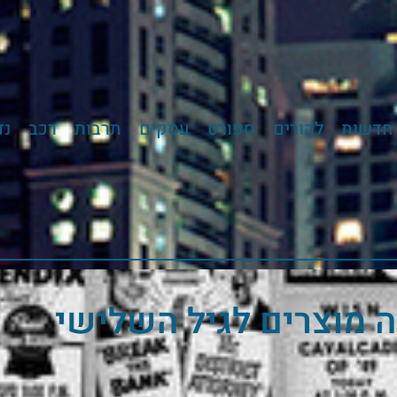
חדשות
להורים
ספורט
עסקים
תרבות
רכב
נד
מוצרים לגיל השלישי