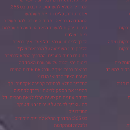
המדריך המלא למשתמש החכם ב-בט 365:
אסטרטגיות, כלים וחוויית משתמש
המהפכה הבריאה במקום העבודה: למה משלוח
ירקות
פירות וירקות למשרד הוא ההשקעה המשתלמת
ביותר שלכם
ירקות חיפה
הדרך לביטחון עצמי בכל צעד: איך בחירת
ירקות
הליכון נכון משפיעה על הבריאות שלך?
מנווטים במים סוערים: המדריך המלא לבחירת
מומלצים
ביטוח ימי והגנה על שרשרת האספקה
ירקות למשרד
בריאות בבית: איך לשדרג את איכות החיים
בעזרת הציוד הרפואי הנכון?
בנתניה
המדריך המלא לבחירת קריירה אקדמית: כך
תהפכו את הספק לביטחון בדרך לקמפוס
ם
בדיקת עיניים מקצועית מבלי לצאת מהבית: כל
מה שצריך לדעת על שירותי האופטיקה
המודרניים
בט 365: המדריך המלא לחוויית הימורים
ת
גלובלית ומתקדמת