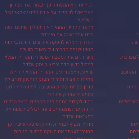
הניידות היא המפתח: כך תבחרו את הפתרון
האידיאלי לשמירה על אורח חיים עצמאי בגיל
השלישי
מהפכת החיוך המהיר: איך תהליך שיקום הפה
ר
ביום אחד ישנה את חייכם?
ישה
המדריך המלא להפקת אירועים וחוויות ביתיות:
מטכנולוגיית הקרנה ועד סאונד מושלם
ל מערכות
משדרגים את המטבח המשרדי: המדריך המלא
לניהול רכש חכם ובריא בעסק שלכם
י המחשב
שואגת האצטדיונים: המדריך המלא לחוויית
אמינם הופעות וסיבובי הענק הנחשקים בעולם
 פתוח
פדיון כפרות וסודות התשובה: לפתוח דף חדש
בחיים ולהמתיק את הדין
ישראלית
הסוד לקילוף המחסומים מהחיים: כיצד הכלים
הרוחניים העוצמתיים ביותר יכולים לשנות את
המציאות שלכם
אחד
מדריך מקיף לבחירת תחתון סופג לאישה: כך
צות
תחזירי לעצמך את השקט הנפשי, הנוחות
ם אחד
והביטחון העצמי