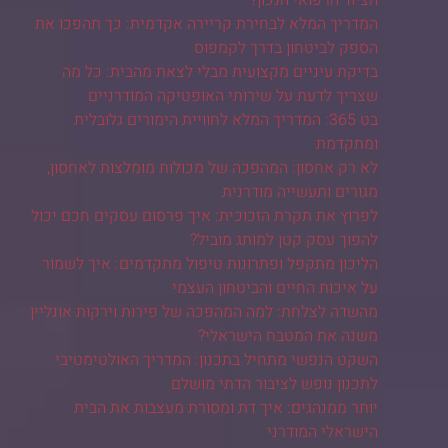
הציוד הרפואי הנכון?
המדריך המלא לבחירת קריירה אקדמית: כך תהפכו את
הספק לביטחון בדרך לקמפוס
בדיקת עיניים מקצועית מבלי לצאת מהבית: כל מה
שצריך לדעת על שירותי האופטיקה המודרניים
בט 365: המדריך המלא לחוויית הימורים גלובלית
ומתקדמת
לא רק אחסון: המהפכה של מכולות מומלצות לאחסון,
מגורים ותעשייה מודרנית
לפרוץ את תקרת הזכוכית: איך פרסום עסקים חכם יכול
להפוך עסק קטן למותג מוביל?
הליכון מתקפל ופתרונות טיפול מתקדמים: איך לשמור
על איכות החיים והביטחון העצמי
מהשדה לצלחת: למה המהפכה של פירות וירקות אונליין
משנה את המטבח הישראלי?
השקט הנפשי מתחיל בתכנון: המדריך האולטימטיבי
לתכנון נופש לציבור הדתי מושלם
יותר ממנהגים: איך דת ומסורת מעצבות את הבית
הישראלי המודרני