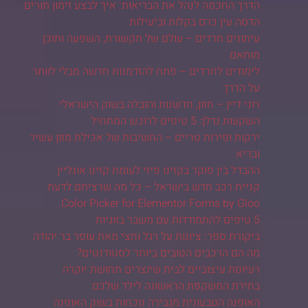
הדרך החכמה לנהל את הבריאות: איך לבצע זימון תורים
הדסה עין כרם בקלות וביעילות
עיתונים חרדים – עולם של תקשורת, השפעה ותוכן
מותאם
לימודים לחרדים – פתח להזדמנות חדשה מבלי לוותר
על הדרך
רוני דיין – חזון, חדשנות והובלה בשוק הישראלי
השקעות נדלן: 5 טיפים לרוכש המתחיל
ירקות ופירות טריים – החשיבות של אכילת מזון עשיר
ובריא
ההבדל בין פוקר בקזינו פיזי לעומת קזינו אונליין
קניית רכב חדש בישראל – כל מה שרציתם לדעת
Color Picker for Elementor Forms by Gloo.
5 טיפים להתמודדות עם משבר בזוגיות
ביקורת ספר: ציונות על רגל וחצי מאת עופר בר יהודה
מה הם הרכבים הטובים ביותר לסטודנטים?
רעיונות עיצוביים לבית שיוצרים תחושת יוקרה
בחירת המשקפת הראשונה לילד שלכם
האופנה הטבעונית מגבירה נוכחות בשוק האופנה