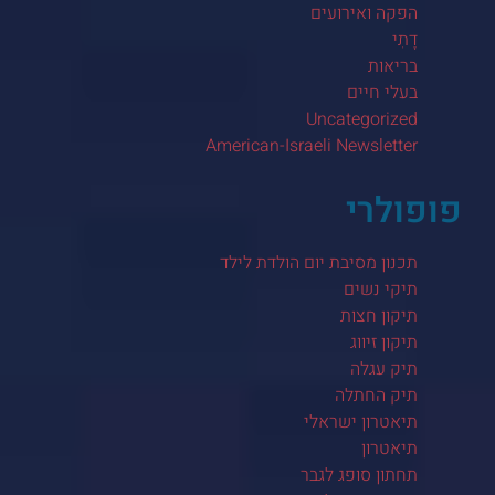
הפקה ואירועים
דָתִי
בריאות
בעלי חיים
Uncategorized
American-Israeli Newsletter
פופולרי
תכנון מסיבת יום הולדת לילד
תיקי נשים
תיקון חצות
תיקון זיווג
תיק עגלה
תיק החתלה
תיאטרון ישראלי
תיאטרון
תחתון סופג לגבר