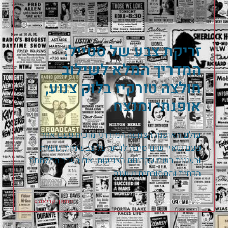
זריקת צבע של סטייל:
המדריך המלא לשילוב
חולצה טורקיז בלוק צנוע,
אופנתי ומנצח
עולם האופנה הצנועה המודרני מוכיח פעם אחר
פעם שאין שום סיבה לוותר על צבעוניות, נועזות
ורעננות בשם עקרונות הצניעות. אם בעבר המלתחה
הדתית והמסורתית נשענה
המשך קריאה »
23 ביוני 2026