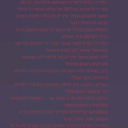
המדריך המלא לחוויית משתמש מתקדמת: כל מה
שצריך לדעת על בט 365 ועל עולם הפנאי הדיגיטלי
השער למשחק הגדול: איך לבצע 7XL הפקדה בצורה
חכמה ולהתחיל לנצח
השתלת עצם בחניכיים: הצעד הראשון והחשוב ביותר
בדרך לשיקום חיוך מושלם
המדריך המלא לזוהר טבעי: למה ריר חלזונות קוריאני
הוא הסוד שחסר לכן במדף הטיפוח
לילה שקט ורצוף: איך לבחור פדים לילה שבאמת
מעניקים ביטחון ונוחות?
מיני בשמים: למה הפורמט הקטן הוא הבחירה הגדולה
והחכמה ביותר שלך?
השילוב המנצח: איך להפוך חצאית ג'ינס מידי לפריט
הכי שימושי בארון שלך?
הליכון: הרבה יותר מרק אביזר עזר – המפתח לעצמאות
מחודשת וביטחון בתנועה
קוסמטיקה קוריאנית: המדריך המלא לטיפול פנים
מקצועי וזוהר אצלך בבית
המדריך המלא למצטרף החדש: כל מה שצריך לדעת על