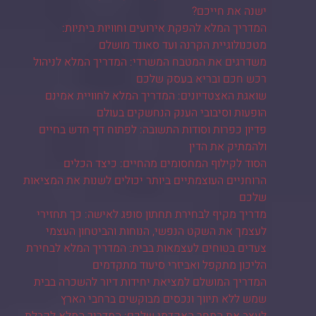
ישנה את חייכם?
המדריך המלא להפקת אירועים וחוויות ביתיות:
מטכנולוגיית הקרנה ועד סאונד מושלם
משדרגים את המטבח המשרדי: המדריך המלא לניהול
רכש חכם ובריא בעסק שלכם
שואגת האצטדיונים: המדריך המלא לחוויית אמינם
הופעות וסיבובי הענק הנחשקים בעולם
פדיון כפרות וסודות התשובה: לפתוח דף חדש בחיים
ולהמתיק את הדין
הסוד לקילוף המחסומים מהחיים: כיצד הכלים
הרוחניים העוצמתיים ביותר יכולים לשנות את המציאות
שלכם
מדריך מקיף לבחירת תחתון סופג לאישה: כך תחזירי
לעצמך את השקט הנפשי, הנוחות והביטחון העצמי
צעדים בטוחים לעצמאות בבית: המדריך המלא לבחירת
הליכון מתקפל ואביזרי סיעוד מתקדמים
המדריך המושלם למציאת יחידות דיור להשכרה בבית
שמש ללא תיווך ונכסים מבוקשים ברחבי הארץ