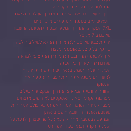
לעצב את המחר האקדמי שלכם: המדריך המלא לקבלת
ההחלטה הנכונה ביותר לקריירה
חיוך מושלם ובריאות איתנה: המדריך השלם למציאת
רופא שיניים בנתניה ולטיפולים מתקדמים
7XL הפקדה: המדריך המלא והבטוח להטענת החשבון
שלכם ב-7 אקסל
זריקת צבע של סטייל: המדריך המלא לשילוב חולצה
טורקיז בלוק צנוע, אופנתי ומנצח
איך להשתזף מהר ובטוח: המדריך המקצועי למראה
שחום וזוהר לאורך כל השנה
הפיקוח על הוויטמינים: איך שירות פירות וירקות
למשרדים משנה את חוויית העבודה ומקפיץ את
התפוקה
החוויה החושית המלאה: המדריך המקצועי לשילוב
מערכות הקרנה, סאונד ואפקטים לאירועים מנצחים
מעבר לניחוח המוכר: הסוד האמיתי של עולם הניחוחות
שמשנה את הדרך שבה תופסים אותך
המהפכה במטבח מתחילה כאן: כל מה שצריך לדעת על
הזמנת ירקות חכמה בעידן המודרני