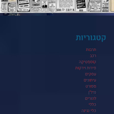
קטגוריות
תרבות
רכב
קוֹסמֵטִיקָה
פירות וירקות
עסקים
עיתונים
ספורט
נדל"ן
להורים
כללי
כלי נגינה