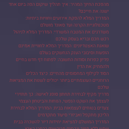
מהפכת החיוך המהיר: איך תהליך שיקום הפה ביום אחד
ישנה את חייכם?
המדריך המלא להפקת אירועים וחוויות ביתיות:
מטכנולוגיית הקרנה ועד סאונד מושלם
משדרגים את המטבח המשרדי: המדריך המלא לניהול
רכש חכם ובריא בעסק שלכם
שואגת האצטדיונים: המדריך המלא לחוויית אמינם
הופעות וסיבובי הענק הנחשקים בעולם
פדיון כפרות וסודות התשובה: לפתוח דף חדש בחיים
ולהמתיק את הדין
הסוד לקילוף המחסומים מהחיים: כיצד הכלים
הרוחניים העוצמתיים ביותר יכולים לשנות את המציאות
שלכם
מדריך מקיף לבחירת תחתון סופג לאישה: כך תחזירי
לעצמך את השקט הנפשי, הנוחות והביטחון העצמי
צעדים בטוחים לעצמאות בבית: המדריך המלא לבחירת
הליכון מתקפל ואביזרי סיעוד מתקדמים
המדריך המושלם למציאת יחידות דיור להשכרה בבית
שמש ללא תיווך ונכסים מבוקשים ברחבי הארץ