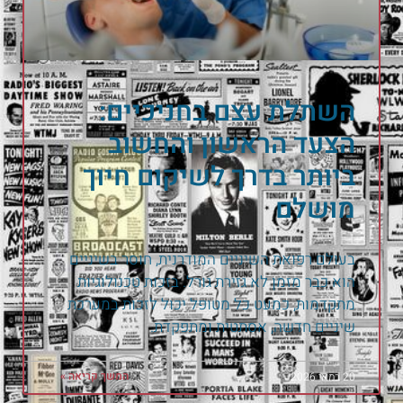
השתלת עצם בחניכיים:
הצעד הראשון והחשוב
ביותר בדרך לשיקום חיוך
מושלם
בעולם רפואת השיניים המודרנית, חוסר בשיניים
הוא כבר מזמן לא גזירת גורל. בזכות טכנולוגיות
מתקדמות, כמעט כל מטופל יכול לזכות במערכת
שיניים חדשה, אסתטית ומתפקדת.
המשך קריאה »
20 במאי 2026