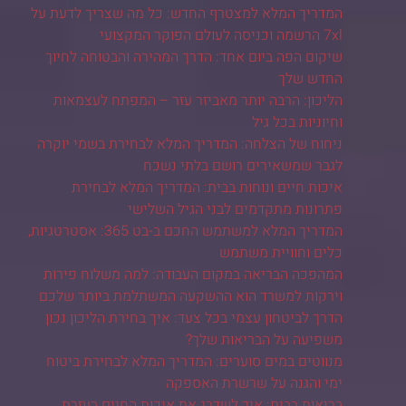
המדריך המלא למצטרף החדש: כל מה שצריך לדעת על
7xl הרשמה וכניסה לעולם הפוקר המקצועי
שיקום הפה ביום אחד: הדרך המהירה והבטוחה לחיוך
החדש שלך
הליכון: הרבה יותר מאביזר עזר – המפתח לעצמאות
וחיוניות בכל גיל
ניחוח של הצלחה: המדריך המלא לבחירת בשמי יוקרה
לגבר שמשאירים רושם בלתי נשכח
איכות חיים ונוחות בבית: המדריך המלא לבחירת
פתרונות מתקדמים לבני הגיל השלישי
המדריך המלא למשתמש החכם ב-בט 365: אסטרטגיות,
כלים וחוויית משתמש
המהפכה הבריאה במקום העבודה: למה משלוח פירות
וירקות למשרד הוא ההשקעה המשתלמת ביותר שלכם
הדרך לביטחון עצמי בכל צעד: איך בחירת הליכון נכון
משפיעה על הבריאות שלך?
מנווטים במים סוערים: המדריך המלא לבחירת ביטוח
ימי והגנה על שרשרת האספקה
בריאות בבית: איך לשדרג את איכות החיים בעזרת