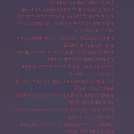
הזמנת ירקות חכמה בעידן המודרני
המדריך המלא לחוויית משתמש מתקדמת: כל מה
שצריך לדעת על בט 365 ועל עולם הפנאי הדיגיטלי
השער למשחק הגדול: איך לבצע 7XL הפקדה בצורה
חכמה ולהתחיל לנצח
השתלת עצם בחניכיים: הצעד הראשון והחשוב ביותר
בדרך לשיקום חיוך מושלם
המדריך המלא לזוהר טבעי: למה ריר חלזונות קוריאני
הוא הסוד שחסר לכן במדף הטיפוח
לילה שקט ורצוף: איך לבחור פדים לילה שבאמת
מעניקים ביטחון ונוחות?
מיני בשמים: למה הפורמט הקטן הוא הבחירה הגדולה
והחכמה ביותר שלך?
השילוב המנצח: איך להפוך חצאית ג'ינס מידי לפריט
הכי שימושי בארון שלך?
הליכון: הרבה יותר מרק אביזר עזר – המפתח לעצמאות
מחודשת וביטחון בתנועה
קוסמטיקה קוריאנית: המדריך המלא לטיפול פנים
מקצועי וזוהר אצלך בבית