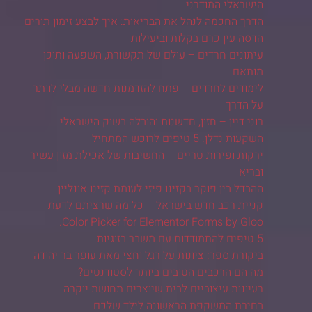
הישראלי המודרני
הדרך החכמה לנהל את הבריאות: איך לבצע זימון תורים
הדסה עין כרם בקלות וביעילות
עיתונים חרדים – עולם של תקשורת, השפעה ותוכן
מותאם
לימודים לחרדים – פתח להזדמנות חדשה מבלי לוותר
על הדרך
רוני דיין – חזון, חדשנות והובלה בשוק הישראלי
השקעות נדלן: 5 טיפים לרוכש המתחיל
ירקות ופירות טריים – החשיבות של אכילת מזון עשיר
ובריא
ההבדל בין פוקר בקזינו פיזי לעומת קזינו אונליין
קניית רכב חדש בישראל – כל מה שרציתם לדעת
Color Picker for Elementor Forms by Gloo.
5 טיפים להתמודדות עם משבר בזוגיות
ביקורת ספר: ציונות על רגל וחצי מאת עופר בר יהודה
מה הם הרכבים הטובים ביותר לסטודנטים?
רעיונות עיצוביים לבית שיוצרים תחושת יוקרה
בחירת המשקפת הראשונה לילד שלכם