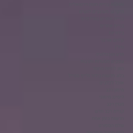
AGHAI בניית חנות וירטואלית​
תיקי גב מעוצבים לנשים
בניית אתרים בוורדפרס
בניית אתרים
בידוריות
קידום אורגני
נדל"ן
מדע וטכנולוגיה
עסקים מסעדות ותרבות
מזון לחיות מחמד
בלוג חדשות בידור ולייף סטייל
אוכל לכלבים
מימון רכב
ליסינג מימוני
מגזין רכב
קניית רכב חדש
חדשות בזמן אמת
עולם הספורט
לייף סטייל והמלצות