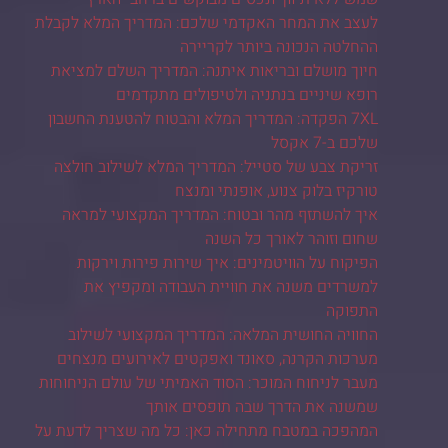
לעצב את המחר האקדמי שלכם: המדריך המלא לקבלת
ההחלטה הנכונה ביותר לקריירה
חיוך מושלם ובריאות איתנה: המדריך השלם למציאת
רופא שיניים בנתניה ולטיפולים מתקדמים
7XL הפקדה: המדריך המלא והבטוח להטענת החשבון
שלכם ב-7 אקסל
זריקת צבע של סטייל: המדריך המלא לשילוב חולצה
טורקיז בלוק צנוע, אופנתי ומנצח
איך להשתזף מהר ובטוח: המדריך המקצועי למראה
שחום וזוהר לאורך כל השנה
הפיקוח על הוויטמינים: איך שירות פירות וירקות
למשרדים משנה את חוויית העבודה ומקפיץ את
התפוקה
החוויה החושית המלאה: המדריך המקצועי לשילוב
מערכות הקרנה, סאונד ואפקטים לאירועים מנצחים
מעבר לניחוח המוכר: הסוד האמיתי של עולם הניחוחות
שמשנה את הדרך שבה תופסים אותך
המהפכה במטבח מתחילה כאן: כל מה שצריך לדעת על