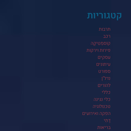
קטגוריות
תרבות
רכב
קוֹסמֵטִיקָה
פירות וירקות
עסקים
עיתונים
ספורט
נדל"ן
להורים
כללי
כלי נגינה
טכנולוגיה
הפקה ואירועים
דָתִי
בריאות