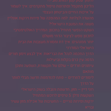
להפוך עסק קטן למותג מוביל?
הליכון מתקפל ופתרונות טיפול מתקדמים: איך לשמור
על איכות החיים והביטחון העצמי
מהשדה לצלחת: למה המהפכה של פירות וירקות אונליין
משנה את המטבח הישראלי?
השקט הנפשי מתחיל בתכנון: המדריך האולטימטיבי
לתכנון נופש לציבור הדתי מושלם
יותר ממנהגים: איך דת ומסורת מעצבות את הבית
הישראלי המודרני
הדרך החכמה לנהל את הבריאות: איך לבצע זימון תורים
הדסה עין כרם בקלות וביעילות
עיתונים חרדים – עולם של תקשורת, השפעה ותוכן
מותאם
לימודים לחרדים – פתח להזדמנות חדשה מבלי לוותר
על הדרך
רוני דיין – חזון, חדשנות והובלה בשוק הישראלי
השקעות נדלן: 5 טיפים לרוכש המתחיל
ירקות ופירות טריים – החשיבות של אכילת מזון עשיר
ובריא