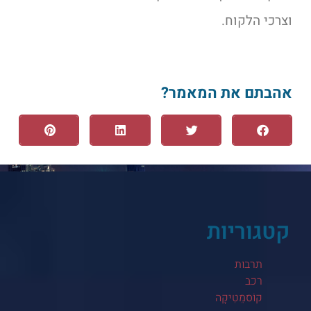
וצרכי הלקוח.
אהבתם את המאמר?
קטגוריות
תרבות
רכב
קוֹסמֵטִיקָה