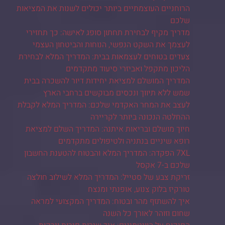
הרוחניים העוצמתיים ביותר יכולים לשנות את המציאות
שלכם
מדריך מקיף לבחירת תחתון סופג לאישה: כך תחזירי
לעצמך את השקט הנפשי, הנוחות והביטחון העצמי
צעדים בטוחים לעצמאות בבית: המדריך המלא לבחירת
הליכון מתקפל ואביזרי סיעוד מתקדמים
המדריך המושלם למציאת יחידות דיור להשכרה בבית
שמש ללא תיווך ונכסים מבוקשים ברחבי הארץ
לעצב את המחר האקדמי שלכם: המדריך המלא לקבלת
ההחלטה הנכונה ביותר לקריירה
חיוך מושלם ובריאות איתנה: המדריך השלם למציאת
רופא שיניים בנתניה ולטיפולים מתקדמים
7XL הפקדה: המדריך המלא והבטוח להטענת החשבון
שלכם ב-7 אקסל
זריקת צבע של סטייל: המדריך המלא לשילוב חולצה
טורקיז בלוק צנוע, אופנתי ומנצח
איך להשתזף מהר ובטוח: המדריך המקצועי למראה
שחום וזוהר לאורך כל השנה