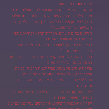
כלים וחוויית משתמש
המהפכה הבריאה במקום העבודה: למה משלוח פירות
וירקות למשרד הוא ההשקעה המשתלמת ביותר שלכם
הדרך לביטחון עצמי בכל צעד: איך בחירת הליכון נכון
משפיעה על הבריאות שלך?
מנווטים במים סוערים: המדריך המלא לבחירת ביטוח
ימי והגנה על שרשרת האספקה
בריאות בבית: איך לשדרג את איכות החיים בעזרת
הציוד הרפואי הנכון?
המדריך המלא לבחירת קריירה אקדמית: כך תהפכו את
הספק לביטחון בדרך לקמפוס
בדיקת עיניים מקצועית מבלי לצאת מהבית: כל מה
שצריך לדעת על שירותי האופטיקה המודרניים
בט 365: המדריך המלא לחוויית הימורים גלובלית
ומתקדמת
לא רק אחסון: המהפכה של מכולות מומלצות לאחסון,
מגורים ותעשייה מודרנית
לפרוץ את תקרת הזכוכית: איך פרסום עסקים חכם יכול