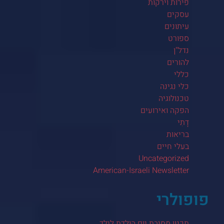
פירות וירקות
עסקים
עיתונים
ספורט
נדל"ן
להורים
כללי
כלי נגינה
טכנולוגיה
הפקה ואירועים
דָתִי
בריאות
בעלי חיים
Uncategorized
American-Israeli Newsletter
פופולרי
תכנון מסיבת יום הולדת לילד