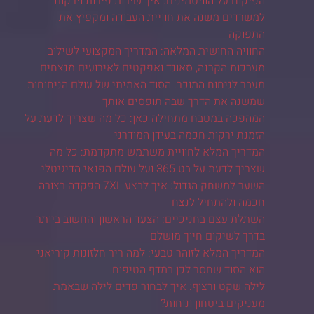
הפיקוח על הוויטמינים: איך שירות פירות וירקות
למשרדים משנה את חוויית העבודה ומקפיץ את
התפוקה
החוויה החושית המלאה: המדריך המקצועי לשילוב
מערכות הקרנה, סאונד ואפקטים לאירועים מנצחים
מעבר לניחוח המוכר: הסוד האמיתי של עולם הניחוחות
שמשנה את הדרך שבה תופסים אותך
המהפכה במטבח מתחילה כאן: כל מה שצריך לדעת על
הזמנת ירקות חכמה בעידן המודרני
המדריך המלא לחוויית משתמש מתקדמת: כל מה
שצריך לדעת על בט 365 ועל עולם הפנאי הדיגיטלי
השער למשחק הגדול: איך לבצע 7XL הפקדה בצורה
חכמה ולהתחיל לנצח
השתלת עצם בחניכיים: הצעד הראשון והחשוב ביותר
בדרך לשיקום חיוך מושלם
המדריך המלא לזוהר טבעי: למה ריר חלזונות קוריאני
הוא הסוד שחסר לכן במדף הטיפוח
לילה שקט ורצוף: איך לבחור פדים לילה שבאמת
מעניקים ביטחון ונוחות?