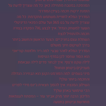
המהפכה במטבח מתחילה כאן: כל מה שצריך לדעת על
הזמנת ירקות חכמה בעידן המודרני
המדריך המלא לחוויית משתמש מתקדמת: כל מה
שצריך לדעת על בט 365 ועל עולם הפנאי הדיגיטלי
השער למשחק הגדול: איך לבצע 7XL הפקדה בצורה
חכמה ולהתחיל לנצח
השתלת עצם בחניכיים: הצעד הראשון והחשוב ביותר
בדרך לשיקום חיוך מושלם
המדריך המלא לזוהר טבעי: למה ריר חלזונות קוריאני
הוא הסוד שחסר לכן במדף הטיפוח
לילה שקט ורצוף: איך לבחור פדים לילה שבאמת
מעניקים ביטחון ונוחות?
מיני בשמים: למה הפורמט הקטן הוא הבחירה הגדולה
והחכמה ביותר שלך?
השילוב המנצח: איך להפוך חצאית ג'ינס מידי לפריט
הכי שימושי בארון שלך?
הליכון: הרבה יותר מרק אביזר עזר – המפתח לעצמאות
מחודשת וביטחון בתנועה