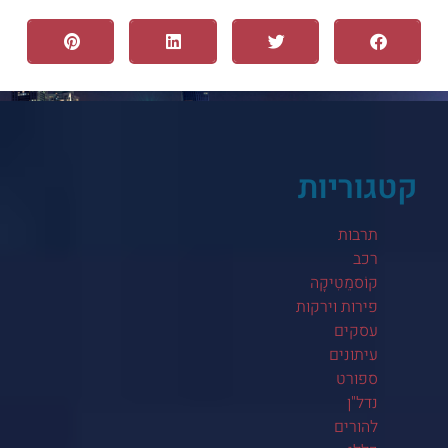
קטגוריות
תרבות
רכב
קוֹסמֵטִיקָה
פירות וירקות
עסקים
עיתונים
ספורט
נדל"ן
להורים