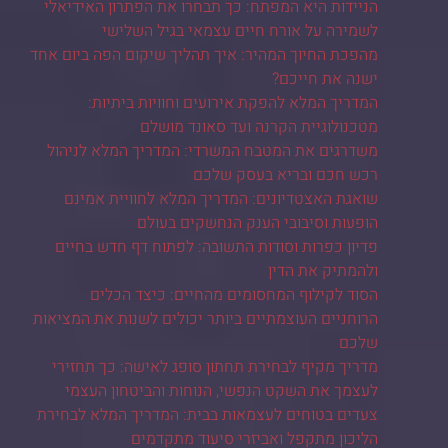
הניידות היא המפתח: כך תבחרו את הפתרון האידיאלי
לשמירה על אורח חיים עצמאי בגיל השלישי
מהפכת החיוך המהיר: איך תהליך שיקום הפה ביום אחד
ישנה את חייכם?
המדריך המלא להפקת אירועים וחוויות ביתיות:
מטכנולוגיית הקרנה ועד סאונד מושלם
משדרגים את המטבח המשרדי: המדריך המלא לניהול
רכש חכם ובריא בעסק שלכם
שואגת האצטדיונים: המדריך המלא לחוויית אמינם
הופעות וסיבובי הענק הנחשקים בעולם
פדיון כפרות וסודות התשובה: לפתוח דף חדש בחיים
ולהמתיק את הדין
הסוד לקילוף המחסומים מהחיים: כיצד הכלים
הרוחניים העוצמתיים ביותר יכולים לשנות את המציאות
שלכם
מדריך מקיף לבחירת תחתון סופג לאישה: כך תחזירי
לעצמך את השקט הנפשי, הנוחות והביטחון העצמי
צעדים בטוחים לעצמאות בבית: המדריך המלא לבחירת
הליכון מתקפל ואביזרי סיעוד מתקדמים