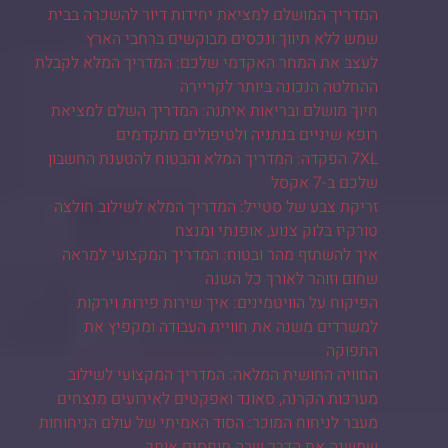
המדריך המושלם למציאת יחידות דיור להשכרה בבית
שמש ללא תיווך ונכסים מבוקשים ברחבי הארץ
לעצב את המחר האקדמי שלכם: המדריך המלא לקבלת
ההחלטה הנכונה ביותר לקריירה
חיוך מושלם ובריאות איתנה: המדריך השלם למציאת
רופא שיניים בנתניה ולטיפולים מתקדמים
7XL הפקדה: המדריך המלא והבטוח להטענת החשבון
שלכם ב-7 אקסל
זריקת צבע של סטייל: המדריך המלא לשילוב חולצה
טורקיז בלוק צנוע, אופנתי ומנצח
איך להשתזף מהר ובטוח: המדריך המקצועי למראה
שחום וזוהר לאורך כל השנה
הפיקוח על הוויטמינים: איך שירות פירות וירקות
למשרדים משנה את חוויית העבודה ומקפיץ את
התפוקה
החוויה החושית המלאה: המדריך המקצועי לשילוב
מערכות הקרנה, סאונד ואפקטים לאירועים מנצחים
מעבר לניחוח המוכר: הסוד האמיתי של עולם הניחוחות
שמשנה את הדרך שבה תופסים אותך