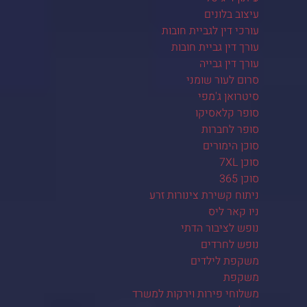
עיצוב בלונים
עורכי דין לגביית חובות
עורך דין גביית חובות
עורך דין גבייה
סרום לעור שומני
סיטרואן ג'מפי
סופר קלאסיקו
סופר לחברות
סוכן הימורים
סוכן 7XL
סוכן 365
ניתוח קשירת צינורות זרע
ניו קאר ליס
נופש לציבור הדתי
נופש לחרדים
משקפת לילדים
משקפת
משלוחי פירות וירקות למשרד