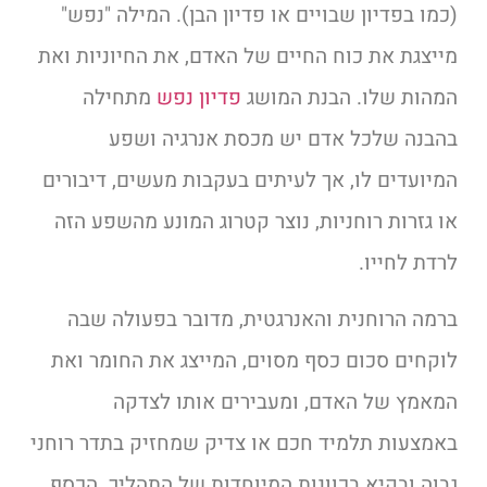
(כמו בפדיון שבויים או פדיון הבן). המילה "נפש"
מייצגת את כוח החיים של האדם, את החיוניות ואת
המהות שלו. הבנת המושג
פדיון נפש
מתחילה
בהבנה שלכל אדם יש מכסת אנרגיה ושפע
המיועדים לו, אך לעיתים בעקבות מעשים, דיבורים
או גזרות רוחניות, נוצר קטרוג המונע מהשפע הזה
לרדת לחייו.
ברמה הרוחנית והאנרגטית, מדובר בפעולה שבה
לוקחים סכום כסף מסוים, המייצג את החומר ואת
המאמץ של האדם, ומעבירים אותו לצדקה
באמצעות תלמיד חכם או צדיק שמחזיק בתדר רוחני
גבוה ובקיא בכוונות המיוחדות של התהליך. הכסף