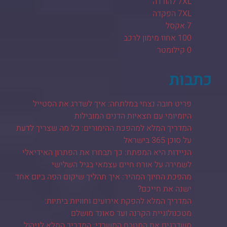
7XL להורדה
7XL הפקדה
7 אקסל
100 אחוז מימון לרכב
0 קילומטר
כתבות
פריט חובה נצחי במלתחה: איך לשדרג את הסטייל
היומיומי עם חצאיות הדנים המובילות
המדריך המלא למהפכת ההימורים: כל מה שצריך לדעת
על סוכן 365 בישראל
הניידות היא המפתח: כך תבחרו את הפתרון האידיאלי
לשמירה על אורח חיים עצמאי בגיל השלישי
מהפכת החיוך המהיר: איך תהליך שיקום הפה ביום אחד
ישנה את חייכם?
המדריך המלא להפקת אירועים וחוויות ביתיות:
מטכנולוגיית הקרנה ועד סאונד מושלם
משדרגים את המטבח המשרדי: המדריך המלא לניהול