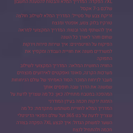
7XL הפקדה: המדריך המלא והבטוח להטענת החשבון
שלכם ב-7 אקסל
זריקת צבע של סטייל: המדריך המלא לשילוב חולצה
טורקיז בלוק צנוע, אופנתי ומנצח
איך להשתזף מהר ובטוח: המדריך המקצועי למראה
שחום וזוהר לאורך כל השנה
הפיקוח על הוויטמינים: איך שירות פירות וירקות
למשרדים משנה את חוויית העבודה ומקפיץ את
התפוקה
החוויה החושית המלאה: המדריך המקצועי לשילוב
מערכות הקרנה, סאונד ואפקטים לאירועים מנצחים
מעבר לניחוח המוכר: הסוד האמיתי של עולם הניחוחות
שמשנה את הדרך שבה תופסים אותך
המהפכה במטבח מתחילה כאן: כל מה שצריך לדעת על
הזמנת ירקות חכמה בעידן המודרני
המדריך המלא לחוויית משתמש מתקדמת: כל מה
שצריך לדעת על בט 365 ועל עולם הפנאי הדיגיטלי
השער למשחק הגדול: איך לבצע 7XL הפקדה בצורה
חכמה ולהתחיל לנצח