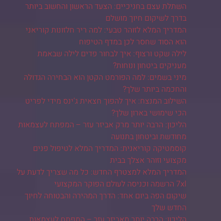
השתלת עצם בחניכיים: הצעד הראשון והחשוב ביותר
בדרך לשיקום חיוך מושלם
המדריך המלא לזוהר טבעי: למה ריר חלזונות קוריאני
הוא הסוד שחסר לכן במדף הטיפוח
לילה שקט ורצוף: איך לבחור פדים לילה שבאמת
מעניקים ביטחון ונוחות?
מיני בשמים: למה הפורמט הקטן הוא הבחירה הגדולה
והחכמה ביותר שלך?
השילוב המנצח: איך להפוך חצאית ג'ינס מידי לפריט
הכי שימושי בארון שלך?
הליכון: הרבה יותר מרק אביזר עזר – המפתח לעצמאות
מחודשת וביטחון בתנועה
קוסמטיקה קוריאנית: המדריך המלא לטיפול פנים
מקצועי וזוהר אצלך בבית
המדריך המלא למצטרף החדש: כל מה שצריך לדעת על
7xl הרשמה וכניסה לעולם הפוקר המקצועי
שיקום הפה ביום אחד: הדרך המהירה והבטוחה לחיוך
החדש שלך
הליכון: הרבה יותר מאביזר עזר – המפתח לעצמאות