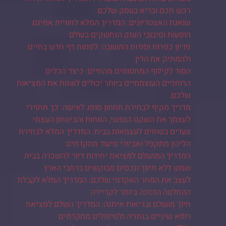
רכש חכם ובריא בעסק שלכם
שואגת האצטדיונים: המדריך המלא לחוויית אמינם
הופעות וסיבובי הענק הנחשקים בעולם
פדיון כפרות וסודות התשובה: לפתוח דף חדש בחיים
ולהמתיק את הדין
הסוד לקילוף המחסומים מהחיים: כיצד הכלים
הרוחניים העוצמתיים ביותר יכולים לשנות את המציאות
שלכם
מדריך מקיף לבחירת תחתון סופג לאישה: כך תחזירי
לעצמך את השקט הנפשי, הנוחות והביטחון העצמי
צעדים בטוחים לעצמאות בבית: המדריך המלא לבחירת
הליכון מתקפל ואביזרי סיעוד מתקדמים
המדריך המושלם למציאת יחידות דיור להשכרה בבית
שמש ללא תיווך ונכסים מבוקשים ברחבי הארץ
לעצב את המחר האקדמי שלכם: המדריך המלא לקבלת
ההחלטה הנכונה ביותר לקריירה
חיוך מושלם ובריאות איתנה: המדריך השלם למציאת
רופא שיניים בנתניה ולטיפולים מתקדמים