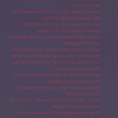
וחיוניות בכל גיל
ניחוח של הצלחה: המדריך המלא לבחירת בשמי יוקרה
לגבר שמשאירים רושם בלתי נשכח
איכות חיים ונוחות בבית: המדריך המלא לבחירת
פתרונות מתקדמים לבני הגיל השלישי
המדריך המלא למשתמש החכם ב-בט 365: אסטרטגיות,
כלים וחוויית משתמש
המהפכה הבריאה במקום העבודה: למה משלוח פירות
וירקות למשרד הוא ההשקעה המשתלמת ביותר שלכם
הדרך לביטחון עצמי בכל צעד: איך בחירת הליכון נכון
משפיעה על הבריאות שלך?
מנווטים במים סוערים: המדריך המלא לבחירת ביטוח
ימי והגנה על שרשרת האספקה
בריאות בבית: איך לשדרג את איכות החיים בעזרת
הציוד הרפואי הנכון?
המדריך המלא לבחירת קריירה אקדמית: כך תהפכו את
הספק לביטחון בדרך לקמפוס
בדיקת עיניים מקצועית מבלי לצאת מהבית: כל מה